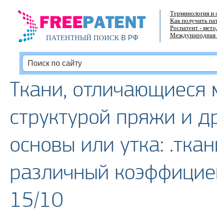
Терминология и 
Как получить па
Роспатент - мет
Международная 
В РФ
ПАТЕНТНЫЙ ПОИСК
Ткани, отличающиеся 
структурой пряжи и д
основы или утка: .тка
различный коэффицие
15/10