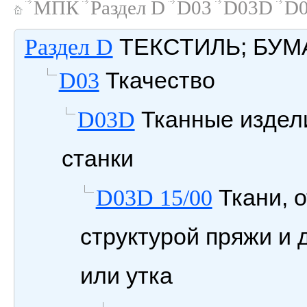
МПК
Раздел D
D03
D03D
D0
ТЕКСТИЛЬ; БУМ
Раздел D
Ткачество
D03
Тканные издели
D03D
станки
Ткани, 
D03D 15/00
структурой пряжи и
или утка