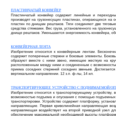
ПЛАСТИНЧАТЫЙ КОНВЕЙЕР
Пластинчатый конвейер содержит линейные и переходны
производят на грузонесущих пластинах, опирающихся на 
пластин по днищам рештаков. Тяги соединяют две тяговы
средства стяжками. Вес груза, установленного на грузонес
днище рештаков. Уменьшается энергоемкость конвейера, обе
КОНВЕЙЕРНАЯ ЛЕНТА
Изобретение относится к конвейерным лентам. Бесконечн
содержит поперечные стержни и боковые элементы. Боковы
образуют вместе с ними звено, имеющее жесткую на кру
расположенным между ними и соединенным с возможностью
приема соседних стержней соседних звеньев. Достигаетс
вертикальном направлении. 12 з.п. ф-лы, 14 ил.
ТРАНСПОРТИРУЮЩЕЕ УСТРОЙСТВО С ПОДНИМАЕМОЙ/О
Изобретение относится к транспортирующему устройству,
возможностью подъема и опускания с помощью подъемных 
транспортировки. Устройство содержит платформу, устано
направляющие. Первая криволинейная направляющая возд
направляющая воздействует на второй приводной узел дл
обеспечение максимальной необходимой высоты платформы 