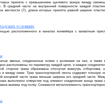
которых принята с превышением щелевого зазора между смежны
ой. В средней части на внутренней поверхности каждой пласт
а жесткости (7), длина которых принята равной ширине пласти
КЛАДСКИХ УСЛОВИЯХ
ощью расположенного в каналах конвейера с захватным присп
ТЫ
атые звенья, соединенные осями с роликами на них, а также 
но расположены по периметру каждой цепи, и каждое соединител
ой стороне трака образована отогнутая вовнутрь отбортовка, 
а и между ними. Трак транспортерной ленты содержит плоскую не
й концевой части трака меньше ширины его средней части. Меж
трака выполнено отверстие под элемент соединения конца трака 
ована выемка под полку. Снижается металлоемкость транспортерн
ТЫ