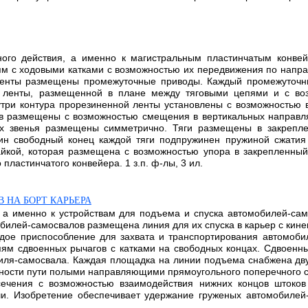
ого действия, а именно к магистральным пластинчатым конвей
ям с ходовыми катками с возможностью их передвижения по напр
ленты размещены промежуточные приводы. Каждый промежуточны
 ленты, размещенной в плане между тяговыми цепями и с во
утри контура прорезиненной ленты установлены с возможностью 
ов размещены с возможностью смещения в вертикальных направл
рых звенья размещены симметрично. Тяги размещены в закреп
н свободный конец каждой тяги подпружинен пружиной сжатия 
айкой, которая размещена с возможностью упора в закрепленный
ластинчатого конвейера. 1 з.п. ф-лы, 3 ил.
 НА БОРТ КАРЬЕРА
, а именно к устройствам для подъема и спуска автомобилей-сам
обилей-самосвалов размещена линия для их спуска в карьер с ки
ждое приспособление для захвата и транспортирования автомоби
пям сдвоенных рычагов с катками на свободных концах. Сдвоен
иля-самосвала. Каждая площадка на линии подъема снабжена дв
ности пути полыми направляющими прямоугольного поперечного 
сечения с возможностью взаимодействия нижних концов штоков
иши. Изобретение обеспечивает удержание груженых автомобиле