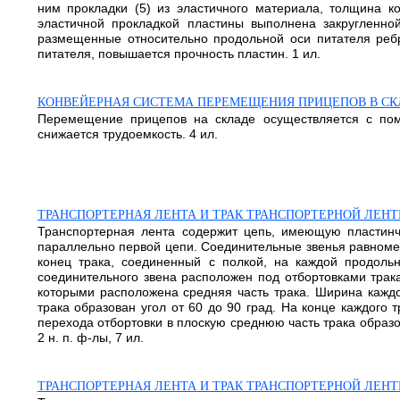
ним прокладки (5) из эластичного материала, толщина 
эластичной прокладкой пластины выполнена закругленн
размещенные относительно продольной оси питателя ребр
питателя, повышается прочность пластин. 1 ил.
КОНВЕЙЕРНАЯ СИСТЕМА ПЕРЕМЕЩЕНИЯ ПРИЦЕПОВ В С
Перемещение прицепов на складе осуществляется с пом
снижается трудоемкость. 4 ил.
ТРАНСПОРТЕРНАЯ ЛЕНТА И ТРАК ТРАНСПОРТЕРНОЙ ЛЕН
Транспортерная лента содержит цепь, имеющую пластинч
параллельно первой цепи. Соединительные звенья равномер
конец трака, соединенный с полкой, на каждой продольн
соединительного звена расположен под отбортовками трак
которыми расположена средняя часть трака. Ширина каждо
трака образован угол от 60 до 90 град. На конце каждого 
перехода отбортовки в плоскую среднюю часть трака образ
2 н. п. ф-лы, 7 ил.
ТРАНСПОРТЕРНАЯ ЛЕНТА И ТРАК ТРАНСПОРТЕРНОЙ ЛЕН