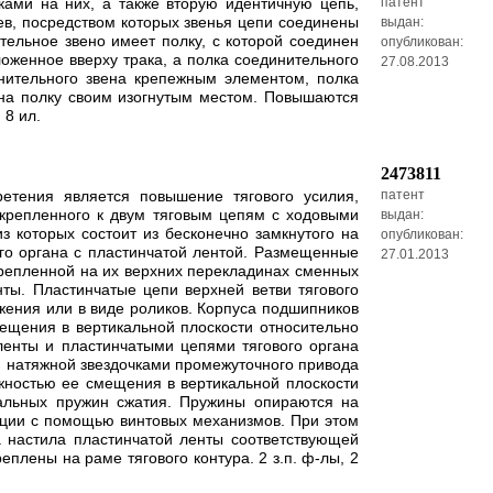
ами на них, а также вторую идентичную цепь,
патент
в, посредством которых звенья цепи соединены
выдан:
ельное звено имеет полку, с которой соединен
опубликован:
оженное вверху трака, а полка соединительного
27.08.2013
инительного звена крепежным элементом, полка
 на полку своим изогнутым местом. Повышаются
 8 ил.
2473811
етения является повышение тягового усилия,
патент
икрепленного к двум тяговым цепям с ходовыми
выдан:
 которых состоит из бесконечно замкнутого на
опубликован:
ого органа с пластинчатой лентой. Размещенные
27.01.2013
крепленной на их верхних перекладинах сменных
ты. Пластинчатые цепи верхней ветви тягового
жения или в виде роликов. Корпуса подшипников
ещения в вертикальной плоскости относительно
ленты и пластинчатыми цепями тягового органа
и натяжной звездочками промежуточного привода
жностью ее смещения в вертикальной плоскости
альных пружин сжатия. Пружины опираются на
ации с помощью винтовых механизмов. При этом
а настила пластинчатой ленты соответствующей
лены на раме тягового контура. 2 з.п. ф-лы, 2