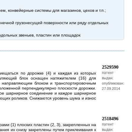
м, конвейерные системы для магазинов, цехов и т.п.;
ечной грузонесущей поверхности или ряду отдельных
родольных звеньев, пластин или площадок
2529590
мещаться по дорожке (4) и каждая из которых
патент
авляющий блок оснащен натяжителем (16) для
выдан:
у направляющим блоком и транспортировочным
опубликован:
положенной перпендикулярно плоскости дорожки.
27.09.2014
дое шарнирное соединение и каждое шарнирное
ющих роликов. Снижаются уровень шума и износ
2518496
ми (1) плоских пластин (2, 3), закрепленных на
патент
ания их снизу закреплены путем приклеивания к
выдан: