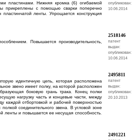
ми пластинами. Нижняя кромка (6) огибаемой
опубликован:
ины прикреплены с помощью сварки поперечно
10.06.2014
н пластинчатой ленты. Упрощается конструкция
2518146
особлением. Повышается производительность,
патент
выдан:
опубликован:
10.06.2014
2495811
вторую идентичную цепь, которая расположена
патент
ьное звено имеет полку, на которой расположен
выдан:
образующая боковую грань трака. Конец полки
опубликован:
сущую нагрузку часть и концевые части, между
20.10.2013
ду каждой отбортовкой и рабочей поверхностью
с полкой соединительного звена. В угловой зоне
ой ленты и повышается ее несущая способность.
2491221