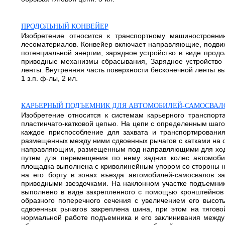
ПРОДОЛЬНЫЙ КОНВЕЙЕР
Изобретение относится к транспортному машиностроен
лесоматериалов. Конвейер включает направляющие, подвиж
потенциальной энергии, зарядное устройство в виде прод
приводные механизмы сбрасывания, Зарядное устройство
ленты. Внутренняя часть поверхности бесконечной ленты в
1 з.п. ф-лы, 2 ил.
КАРЬЕРНЫЙ ПОДЪЕМНИК ДЛЯ АВТОМОБИЛЕЙ-САМОСВАЛ
Изобретение относится к системам карьерного транспор
пластинчато-катковой цепью. На цепи с определенным шаг
каждое приспособление для захвата и транспортировани
размещенных между ними сдвоенных рычагов с катками на с
направляющим, размещенным под направляющими для ходов
путем для перемещения по нему задних колес автомоби
площадка выполнена с криволинейным упором со стороны на
на его борту в зонах въезда автомобилей-самосвалов 
приводными звездочками. На наклонном участке подъемник
выполнено в виде закрепленного с помощью кронштейнов 
образного поперечного сечения с увеличением его высот
сдвоенных рычагов закреплена шина, при этом на тягов
нормальной работе подъемника и его заклинивания между