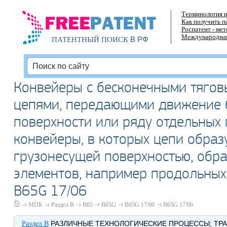
Терминология и
Как получить п
Роспатент - ме
Международная
В РФ
ПАТЕНТНЫЙ ПОИСК
Конвейеры с бесконечными тягов
цепями, передающими движение 
поверхности или ряду отдельных 
конвейеры, в которых цепи образу
грузонесущей поверхностью, обр
элементов, например продольных
B65G 17/06
МПК
Раздел B
B65
B65G
B65G 17/00
B65G 17/06
РАЗЛИЧНЫЕ ТЕХНОЛОГИЧЕСКИЕ ПРОЦЕССЫ; ТР
Раздел B