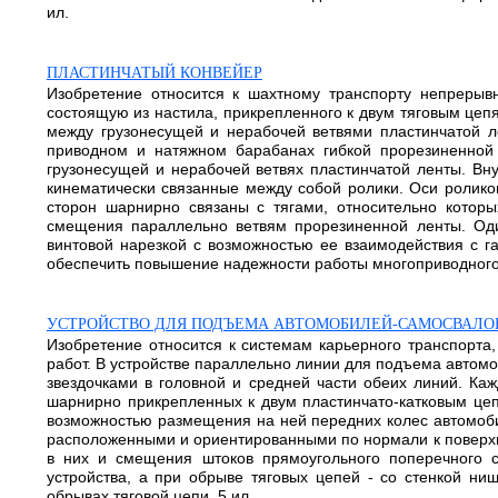
ил.
ПЛАСТИНЧАТЫЙ КОНВЕЙЕР
Изобретение относится к шахтному транспорту непрерывн
состоящую из настила, прикрепленного к двум тяговым цеп
между грузонесущей и нерабочей ветвями пластинчатой 
приводном и натяжном барабанах гибкой прорезиненной
грузонесущей и нерабочей ветвях пластинчатой ленты. Вн
кинематически связанные между собой ролики. Оси ролик
сторон шарнирно связаны с тягами, относительно кото
смещения параллельно ветвям прорезиненной ленты. Оди
винтовой нарезкой с возможностью ее взаимодействия с г
обеспечить повышение надежности работы многоприводного п
УСТРОЙСТВО ДЛЯ ПОДЪЕМА АВТОМОБИЛЕЙ-САМОСВАЛОВ
Изобретение относится к системам карьерного транспорта
работ. В устройстве параллельно линии для подъема автом
звездочками в головной и средней части обеих линий. Ка
шарнирно прикрепленных к двум пластинчато-катковым це
возможностью размещения на ней передних колес автомоб
расположенными и ориентированными по нормали к поверх
в них и смещения штоков прямоугольного поперечного 
устройства, а при обрыве тяговых цепей - со стенкой н
обрывах тяговой цепи. 5 ил.