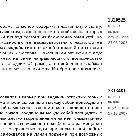
2320525
ерам. Конвейер содержит пластинчатую ленту,
патент
авляющим, закрепленным на стойках, на которых
выдан:
й привод состоит из бесконечно замкнутой на
опубликован:
зможностью ее взаимодействия с настилом на
27.03.2008
взаимодействия с верхней и нижней ее ветвями
яющих и жесткими наклонными звеньями с двух
ленных на раме направляющих с возможностью
к неподвижной раме, а второй конец снабжен
 на раме ограничитель. Изобретение позволяет
2313481
освалов в карьер при ведении открытых горных
патент
нематически связанными между собой приводными
выдан:
лей-самосвалов вверх и вниз выполнено в виде
опубликован:
ные рычаги соединены между собой площадкой с
27.12.2007
умя жестко закрепленными на ней, симметрично
сечения с возможностью свободного размещения
 с поверхностью пути при нормальной работе
й-самосвалов на линии подъема при возможных