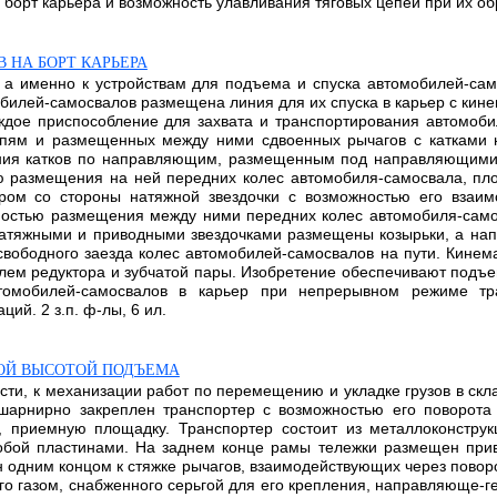
орт карьера и возможность улавливания тяговых цепей при их обр
 НА БОРТ КАРЬЕРА
, а именно к устройствам для подъема и спуска автомобилей-сам
обилей-самосвалов размещена линия для их спуска в карьер с ки
аждое приспособление для захвата и транспортирования автомоби
епям и размещенных между ними сдвоенных рычагов с катками 
ния катков по направляющим, размещенным под направляющими 
 размещения на ней передних колес автомобиля-самосвала, пл
ом со стороны натяжной звездочки с возможностью его взаим
ностью размещения между ними передних колес автомобиля-самос
атяжными и приводными звездочками размещены козырьки, а нап
ободного заезда колес автомобилей-самосвалов на пути. Кинем
елем редуктора и зубчатой пары. Изобретение обеспечивают подъ
томобилей-самосвалов в карьер при непрерывном режиме тр
ий. 2 з.п. ф-лы, 6 ил.
ОЙ ВЫСОТОЙ ПОДЪЕМА
сти, к механизации работ по перемещению и укладке грузов в ск
арнирно закреплен транспортер с возможностью его поворота 
, приемную площадку. Транспортер состоит из металлоконстру
обой пластинами. На заднем конце рамы тележки размещен при
н одним концом к стяжке рычагов, взаимодействующих через пово
ного газом, снабженного серьгой для его крепления, направляюще