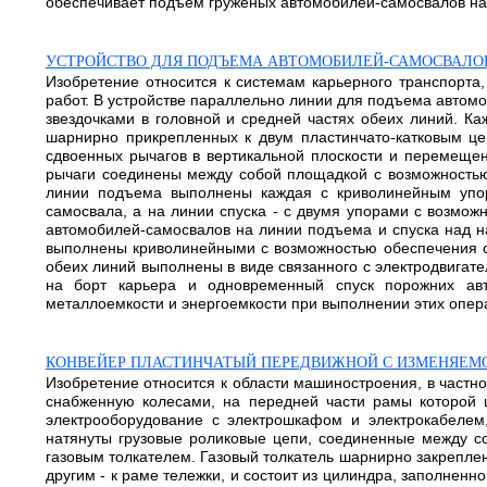
обеспечивает подъем груженых автомобилей-самосвалов на б
УСТРОЙСТВО ДЛЯ ПОДЪЕМА АВТОМОБИЛЕЙ-САМОСВАЛОВ
Изобретение относится к системам карьерного транспорта
работ. В устройстве параллельно линии для подъема автом
звездочками в головной и средней частях обеих линий. К
шарнирно прикрепленных к двум пластинчато-катковым ц
сдвоенных рычагов в вертикальной плоскости и перемеще
рычаги соединены между собой площадкой с возможностью
линии подъема выполнены каждая с криволинейным упор
самосвала, а на линии спуска - с двумя упорами с возмож
автомобилей-самосвалов на линии подъема и спуска над н
выполнены криволинейными с возможностью обеспечения св
обеих линий выполнены в виде связанного с электродвигат
на борт карьера и одновременный спуск порожних ав
металлоемкости и энергоемкости при выполнении этих операц
КОНВЕЙЕР ПЛАСТИНЧАТЫЙ ПЕРЕДВИЖНОЙ С ИЗМЕНЯЕМ
Изобретение относится к области машиностроения, в частно
снабженную колесами, на передней части рамы которой ш
электрооборудование с электрошкафом и электрокабелем
натянуты грузовые роликовые цепи, соединенные между с
газовым толкателем. Газовый толкатель шарнирно закрепле
другим - к раме тележки, и состоит из цилиндра, заполнен