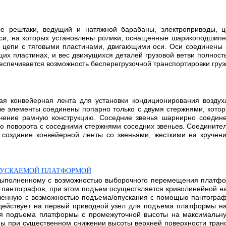
е рештаки, ведущий и натяжной барабаны, электроприводы, ц
оси, на которых установлены ролики, оснащенные шарикоподшип
е цепи с тяговыми пластинами, двигающими оси. Оси соединены
ущих пластинах, и вес движущихся деталей грузовой ветви полнос
спечивается возможность бесперегрузочной транспортировки грузов
ая конвейерная лента для установки кондиционирования воздух
е элементы соединены попарно только с двумя стержнями, кото
чение рамную конструкцию. Соседние звенья шарнирно соедине
 поворота с соседними стержнями соседних звеньев. Соедините
я создание конвейерной ленты со звеньями, жесткими на круче
ПУСКАЕМОЙ ПЛАТФОРМОЙ
 выполненному с возможностью выборочного перемещения платфо
пантографов, при этом подъем осуществляется криволинейной н
вленную с возможностью подъема/опускания с помощью пантограф
ействует на первый приводной узел для подъема платформы на
я подъема платформы с промежуточной высоты на максимальную
при существенном снижении высоты верхней поверхности транспо