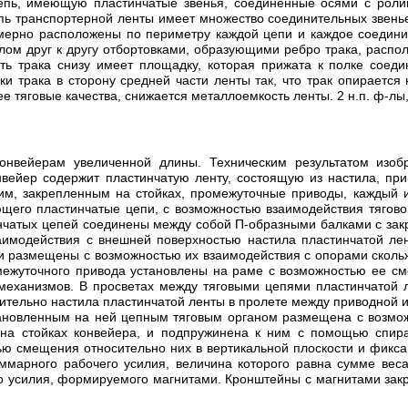
епь, имеющую пластинчатые звенья, соединенные осями с ролик
пь транспортерной ленты имеет множество соединительных звенье
ерно расположены по периметру каждой цепи и каждое соединит
лом друг к другу отбортовками, образующими ребро трака, распол
ть трака снизу имеет площадку, которая прижата к полке соед
и трака в сторону средней части ленты так, что трак опирается
 тяговые качества, снижается металлоемкость ленты. 2 н.п. ф-лы,
онвейерам увеличенной длины. Техническим результатом изобр
вейер содержит пластинчатую ленту, состоящую из настила, пр
, закрепленным на стойках, промежуточные приводы, каждый из
ющего пластинчатые цепи, с возможностью взаимодействия тягов
тинчатых цепей соединены между собой П-образными балками с за
аимодействия с внешней поверхностью настила пластинчатой лен
и размещены с возможностью их взаимодействия с опорами сколь
ежуточного привода установлены на раме с возможностью ее см
механизмов. В просветах между тяговыми цепями пластинчатой 
тельно настила пластинчатой ленты в пролете между приводной 
тановленным на ней цепным тяговым органом размещена с возмо
 на стойках конвейера, и подпружинена к ним с помощью спир
ю смещения относительно них в вертикальной плоскости и фикс
ммарного рабочего усилия, величина которого равна сумме вес
 усилия, формируемого магнитами. Кронштейны с магнитами закреп