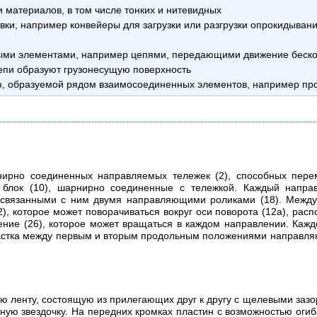
и материалов, в том числе тонких и нитевидных
ки, например конвейеры для загрузки или разгрузки опрокидывание
ыми элементами, например цепями, передающими движение бескон
цепи образуют грузонесущую поверхность
ю, образуемой рядом взаимосоединенных элементов, например п
нирно соединенных направляемых тележек (2), способных пере
 блок (10), шарнирно соединенные с тележкой. Каждый напр
н связанными с ним двумя направляющими роликами (18). Межд
), которое может поворачиваться вокруг оси поворота (12а), рас
ие (26), которое может вращаться в каждом направлении. Каж
астка между первым и вторым продольным положениями направля
 ленту, состоящую из прилегающих друг к другу с щелевыми зазора
ую звездочку. На передних кромках пластин с возможностью огиб