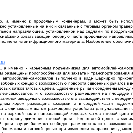
ию, а именно к продольным конвейерам, и может быть исполь
но установленные на них и связанные с тяговым органом травер
ольной направляющей, установленной над седлами по продольной 
 снабжено охватывающей опорную часть продольной направляющ
ыполнена из антифрикционного материала. Изобретение обеспечи
ОВ
та, а именно к карьерным подъемникам для автомобилей-самос
ом размещены приспособления для захвата и транспортирования 
я автомобилей-самосвалов выполнено в виде шарнирно прикреп
вободных концах с возможностью поворота сдвоенных рычагов в в
ых катков тяговых цепей. Сдвоенные рычаги соединены между с
лей-самосвалов, и с возможностью размещения на площадке п
тяжной звездочки с возможностью его взаимодействия с передни
задним ходом размещены козырьки, а в средней части подъем
а с одинаковым шагом размещены устройства для улавливания о
на верхней части направляющей ходовых катков тяговой цепи 
ы в сторону движения тяговой цепи. Под тяговой цепью с мин
ой цепи внутри башмака свободно размещен клин с возможност
 башмаком и тяговой цепью при изменении направления движени