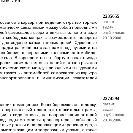
ыве. 7 ил.
2285655
освалов в карьер при ведении открытых горных
патент
нематически связанными между собой приводными
выдан:
лей-самосвалов вверх и вниз выполнено в виде
опубликован:
на свободных концах с возможностью поворота
20.10.2006
для ходовых катков тяговых цепей. Сдвоенные
ощадки размещены с зазорами над путями и на
одействия с передними колесами автомобиля-
вала. В карьере и на его борту в зонах въезда
равляющие для тяговых цепей и катков рычагов
атические связи между приводными звездочками
ем груженых автомобилей-самосвалов из карьера
анспортирования и минимизации показателей
2274594
ладских помещениях. Конвейер включает тележку,
патент
в вертикальный плоскости относительно рамы,
выдан:
кции в виде стрелы, на направляющих которой
опубликован:
вод подъема стрелы транспортера, снабженный
20.04.2006
ротные ролики с направляющими транспортера, а
-герметизирующим и заправочным узлами, а также