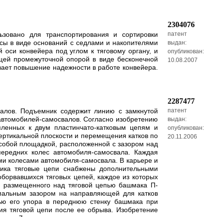
2304076
зовано для транспортирования и сортировки
патент
сы в виде оснований с седлами и накопителями
выдан:
оси конвейера под углом к тяговому органу, и
опубликован:
ей промежуточной опорой в виде бесконечной
10.08.2007
вает повышение надежности в работе конвейера.
2287477
валов. Подъемник содержит линию с замкнутой
патент
автомобилей-самосвалов. Согласно изобретению
выдан:
ленных к двум пластинчато-катковым цепям и
опубликован:
ертикальной плоскости и перемещения катков по
20.11.2006
обой площадкой, расположенной с зазором над
ередних колес автомобиля-самосвала. Каждая
ми колесами автомобиля-самосвала. В карьере и
ника тяговые цепи снабжены дополнительными
борвавшихся тяговых цепей, каждое из которых
и размещенного над тяговой цепью башмака П-
имальным зазором на направляющей для катков
ью его упора в переднюю стенку башмака при
я тяговой цепи после ее обрыва. Изобретение