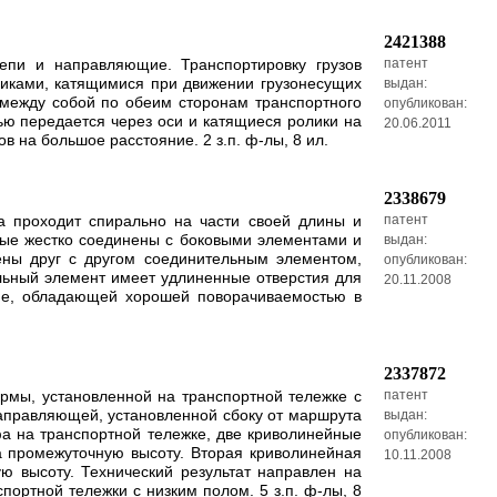
2421388
епи и направляющие. Транспортировку грузов
патент
никами, катящимися при движении грузонесущих
выдан:
 между собой по обеим сторонам транспортного
опубликован:
тью передается через оси и катящиеся ролики на
20.06.2011
 на большое расстояние. 2 з.п. ф-лы, 8 ил.
2338679
а проходит спирально на части своей длины и
патент
рые жестко соединены с боковыми элементами и
выдан:
ны друг с другом соединительным элементом,
опубликован:
льный элемент имеет удлиненные отверстия для
20.11.2008
ние, обладающей хорошей поворачиваемостью в
2337872
рмы, установленной на транспортной тележке с
патент
аправляющей, установленной сбоку от маршрута
выдан:
а на транспортной тележке, две криволинейные
опубликован:
 промежуточную высоту. Вторая криволинейная
10.11.2008
 высоту. Технический результат направлен на
ртной тележки с низким полом. 5 з.п. ф-лы, 8