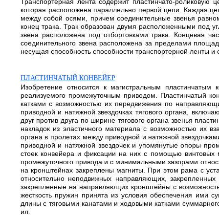
Транспортерная лента содержит пластинчато-роликовую ц
которая расположена параллельно первой цепи. Каждая це
между собой осями, причем соединительные звенья равном
конец трака. Трак образован двумя расположенными под уг
звена расположена под отбортовками трака. Концевая час
соединительного звена расположена за пределами площадк
несущая способность способности транспортерной ленты и ее
ПЛАСТИНЧАТЫЙ КОНВЕЙЕР
Изобретение относится к магистральным пластинчатым к
реализуемого промежуточным приводом. Пластинчатый кон
катками с возможностью их передвижения по направляющим
приводной и натяжной звездочках тягового органа, включа
друг против друга по ширине тягового органа звенья плас
накладок из эластичного материала с возможностью их вз
органа в пролетах между приводной и натяжной звездочкам
приводной и натяжной звездочек и упомянутые опоры пром
стоек конвейера и фиксации на них с помощью винтовых 
промежуточного привода и с минимальными зазорами относи
на кронштейнах закреплены магниты. При этом рама с ус
относительно неподвижных направляющих, закрепленных
закрепленные на направляющих кронштейны с возможность
жесткость пружин принята из условия обеспечения ими су
длины с тяговыми канатами и ходовыми катками суммарного
ил.