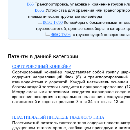
Транспортировка, упаковка и хранение грузов ил
B65
Устройства для хранения или транспортиров
B65G
пневматические трубчатые конвейеры
Конвейеры с бесконечными тягов
B65G 17/00
грузоносителей; цепные конвейеры, в которых 
.с грузонесущей поверхность
B65G 17/06
Патенты в данной категории
СОРТИРОВОЧНЫЙ КОНВЕЙЕР
Сортировочный конвейер представляет собой группу шар
содержит направляющий блок (8) и транспортировочный
взаимодействия с дорожкой. Каждый натяжитель оснаще
блоком каждой тележки находится шарнирное крепление (12
Между смежными тележками находится шарнирное соединен
крепление находятся в продольных положениях снаружи уч
натяжителей и ходовых рельсов. 3 н. и 34 з.п. ф-лы, 13 ил.
ПЛАСТИНЧАТЫЙ ПИТАТЕЛЬ ТЯЖЕЛОГО ТИПА
Пластинчатый питатель тяжелого типа содержит пластинчатую
двухцепном тяговом органе, огибающем приводную и натяжн