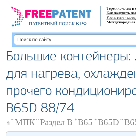
Терминология и 
Как получить па
Роспатент - мет
Международная 
В РФ
ПАТЕНТНЫЙ ПОИСК
Большие контейнеры: 
для нагрева, охлажде
прочего кондиционир
B65D 88/74
МПК
Раздел B
B65
B65D
B6