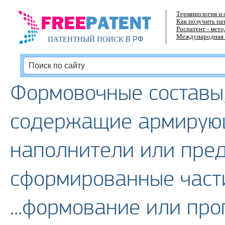
Терминология и 
Как получить па
Роспатент - мет
Международная 
В РФ
ПАТЕНТНЫЙ ПОИСК
Формовочные составы, 
содержащие армирую
наполнители или пре
сформированные части
...формование или пр