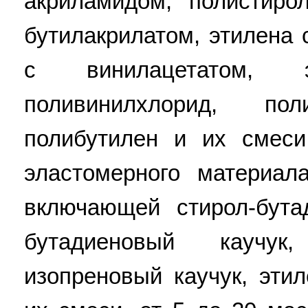
акриламидом, полистиро
бутилакрилатом, этилена 
с винилацетатом, 
поливинилхлорид, пол
полибутилен и их смеси
эластомерного материал
включающей стирол-бута
бутадиеновый каучук
изопреновый каучук, эти