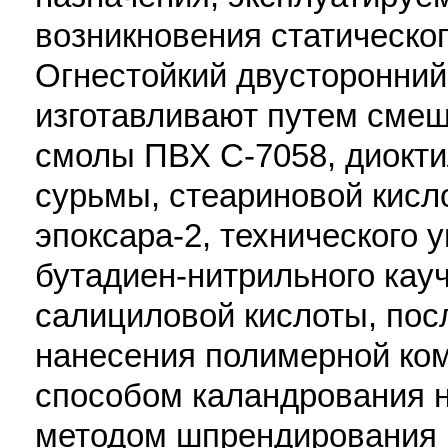
возникновения статическог
Огнестойкий двусторонний
изготавливают путем сме
смолы ПВХ С-7058, диокти
сурьмы, стеариновой кисло
эпоксара-2, технического 
бутадиен-нитрильного кауч
салициловой кислоты, пос
нанесения полимерной ком
способом каландрования н
методом шпрендирования н