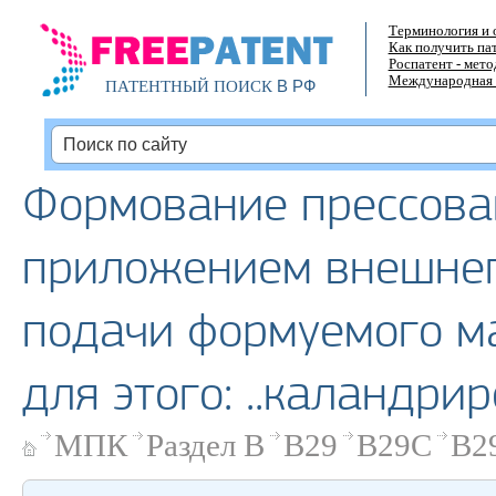
Терминология и 
Как получить па
Роспатент - мет
Международная 
В РФ
ПАТЕНТНЫЙ ПОИСК
Формование прессован
приложением внешнег
подачи формуемого ма
для этого: ..каландри
МПК
Раздел B
B29
B29C
B2