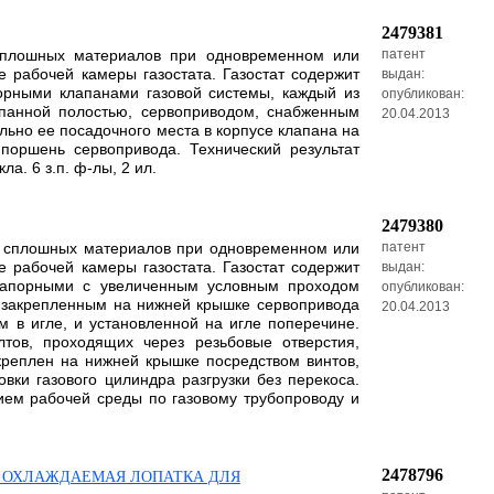
2479381
 сплошных материалов при одновременном или
патент
 рабочей камеры газостата. Газостат содержит
выдан:
орными клапанами газовой системы, каждый из
опубликован:
апанной полостью, сервоприводом, снабженным
20.04.2013
льно ее посадочного места в корпусе клапана на
оршень сервопривода. Технический результат
а. 6 з.п. ф-лы, 2 ил.
2479380
ли сплошных материалов при одновременном или
патент
 рабочей камеры газостата. Газостат содержит
выдан:
 запорными с увеличенным условным проходом
опубликован:
и закрепленным на нижней крышке сервопривода
20.04.2013
 в игле, и установленной на игле поперечине.
тов, проходящих через резьбовые отверстия,
креплен на нижней крышке посредством винтов,
ки газового цилиндра разгрузки без перекоса.
ием рабочей среды по газовому трубопроводу и
2478796
И ОХЛАЖДАЕМАЯ ЛОПАТКА ДЛЯ