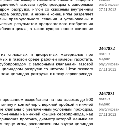
единенной газовым трубопроводом с запорными
опубликован:
ром разгрузки, иглой со сквозным внутренним
27.11.2012
дра разгрузки, а нижний конец иглы разделяет
ены прямоугольного сечения и установлены в
ческим результатом предлагаемого изобретения
абочего цикла, а также существенное снижение
2467832
й из сплошных и дискретных материалов при
патент
ых в газовой среде рабочей камеры газостата.
выдан:
трубопроводом с запорными клапанами газовой
опубликован:
илиндром разгрузки со штоком. Шток газового
27.11.2012
тока цилиндра разгрузки к штоку сервопривода.
2467831
нированном воздействии на них высоких до 500
патент
станину и контейнер с верхней пробкой и нижней
выдан:
ые клапаны с увеличенным условным проходом.
опубликован:
оложенным на нижней крышке сервопривода, над
27.11.2012
дрическая проточка, диаметр которой меньше ее
ем торце иглы, расположенном внутри цилиндра