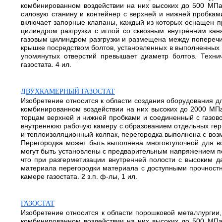
комбинированном воздействии на них высоких до 500 МПа 
силовую станину и контейнер с верхней и нижней пробкам
включает запорные клапаны, каждый из которых оснащен 
цилиндром разгрузки с иглой со сквозным внутренним кан
газовым цилиндром разгрузки и размещена между поперечи
крышке посредством болтов, установленных в выполненных в
упомянутых отверстий превышает диаметр болтов. Техни
газостата. 4 ил.
ДВУХКАМЕРНЫЙ ГАЗОСТАТ
Изобретение относится к области создания оборудования 
комбинированном воздействии на них высоких до 2000 МПа
торцам верхней и нижней пробками и соединенный с газов
внутреннюю рабочую камеру с образованием отдельных гер
и теплоизоляционный колпак, перегородка выполнена с воз
Перегородка может быть выполнена многовтулочной для во
могут быть установлены с предварительным напряжением по 
что при разгерметизации внутренней полости с высоким д
материала перегородки материала с доступными прочностны
камере газостата. 2 з.п. ф-лы, 1 ил.
ГАЗОСТАТ
Изобретение относится к области порошковой металлургии
комбинированном воздействии на них высоких до 500 МПа 