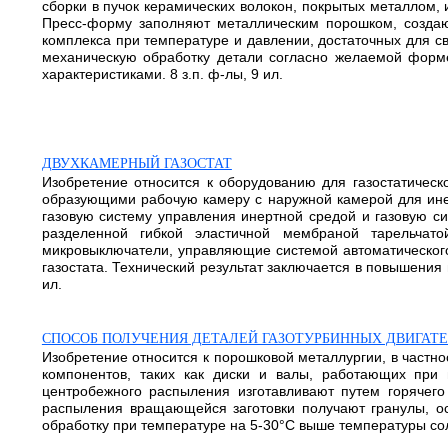
сборки в пучок керамических волокон, покрытых металлом,
Пресс-форму заполняют металлическим порошком, создают
комплекса при температуре и давлении, достаточных для с
механическую обработку детали согласно желаемой форме
характеристиками. 8 з.п. ф-лы, 9 ил.
ДВУХКАМЕРНЫЙ ГАЗОСТАТ
Изобретение относится к оборудованию для газостатическо
образующими рабочую камеру с наружной камерой для инер
газовую систему управления инертной средой и газовую си
разделенной гибкой эластичной мембраной тарельча
микровыключатели, управляющие системой автоматического 
газостата. Технический результат заключается в повышения 
ил.
СПОСОБ ПОЛУЧЕНИЯ ДЕТАЛЕЙ ГАЗОТУРБИННЫХ ДВИГАТ
Изобретение относится к порошковой металлургии, в частно
компонентов, таких как диски и валы, работающих при 
центробежного распыления изготавливают путем горячего
распыления вращающейся заготовки получают гранулы, ос
обработку при температуре на 5-30°С выше температуры сол