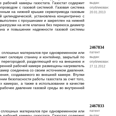
 рабочей камеры газостата. Газостат содержит
выдан:
проводом с газовой системой. Газовая система
опубликован:
ленным на нижней крышке сервопривода газовым
20.01.2013
й цилиндрической, установлена концентрично с
 выполнен с проушинами и закреплен на нижней
разгрузки на игле клапана без перекоса диаметр
пана и повышении надежности газовой системы
2467834
 и сплошных материалов при одновременном или
патент
жит силовую станину и контейнер, закрытый по
выдан:
н перегородкой, разделяющей его на внешнюю и
опубликован:
тренней рабочей камере размещены нагреватель
27.11.2012
камер соединена со своим источником давления.
ения, создаваемого во внешней камере. Втулки
ии безопасности работы газостата за счет того,
 камерах, а также в использовании в качестве
 рабочее давление газовой среды во внутренней
2467833
ли сплошных материалов при одновременном или
патент
 рабочей камеры газостата. Газостат содержит
выдан: