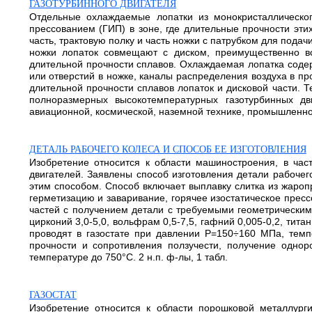
ГАЗОТУРБИННОГО ДВИГАТЕЛЯ
Отдельные охлаждаемые лопатки из монокристаллическог
прессованием (ГИП) в зоне, где длительные прочности эт
часть, трактовую полку и часть ножки с патрубком для под
ножки лопаток совмещают с диском, преимущественно в
длительной прочности сплавов. Охлаждаемая лопатка содер
или отверстий в ножке, каналы распределения воздуха в 
длительной прочности сплавов лопаток и дисковой части. 
полноразмерных высокотемпературных газотурбинных дв
авиационной, космической, наземной технике, промышленной эн
ДЕТАЛЬ РАБОЧЕГО КОЛЕСА И СПОСОБ ЕЕ ИЗГОТОВЛЕНИЯ
Изобретение относится к области машиностроения, в час
двигателей. Заявлены способ изготовления детали рабочег
этим способом. Способ включает выплавку слитка из жаропр
герметизацию и заваривание, горячее изостатическое пресс
частей с получением детали с требуемыми геометрическим
цирконий 3,0-5,0, вольфрам 0,5-7,5, гафний 0,005-0,2, ти
проводят в газостате при давлении Р=150÷160 МПа, темпе
прочности и сопротивления ползучести, получение однор
температуре до 750°С. 2 н.п. ф-лы, 1 табл.
ГАЗОСТАТ
Изобретение относится к области порошковой металлур