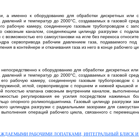
гии, а именно к оборудованию для обработки дискретных или
давлений и температур до 2000°С, создаваемых в газовой среде
го рабочую камеру, соединенную газовым трубопроводом с зап
со сквозным каналом, соединяющим цилиндр разгрузки с подкл
с возможностью его самоустановки на игле без перекоса относите
дра сервопривода рабочим давлением газа, подаваемого под п
ия в контейнере и откачивания газа из него в конце рабочего цикл
, непосредственно к оборудованию для обработки дискретных и
давлений и температур до 2000°С, создаваемых в газовой среде
 его рабочую камеру, соединенную газовым трубопроводом с
 пружиной, иглой, сервоприводом с поршнем и нижней крышкой 
й полостью клапана сквозным внутренним каналом, выполненным
жностью регулирования ее усилия посредством нажимных бол
ьцо опорного роликоподшипника. Газовый цилиндр разгрузки за
ого цилиндра разгрузки с радиальными зазорами для самоустанов
 выполнения операций рабочего цикла, связанного с перемещен
ЛАЖДАЕМЫМИ РАБОЧИМИ ЛОПАТКАМИ, ИНТЕГРАЛЬНЫЙ БЛИСК 