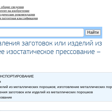
 общие сведения
атент на изобретение
тодические рекомендации
 патентная классификация
вления заготовок или изделий из
ее изостатическое прессование –
АНСПОРТИРОВАНИЕ
я
елий из металлических порошков; изготовление металлических по
ения заготовок или изделий из металлических порошков
сование