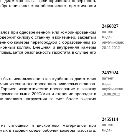
е диаметра иглы. Цилиндрическая поверхность
зобретения является обеспечение герметичности
2466827
риалов при одновременном или комбинированном
патент
содержит силовую станину и контейнер, закрытый
выдан:
реннюю камеры перегородкой с образованием во
опубликован:
ционный колпак. Внешняя и внутренняя камеры
20.11.2012
повышается безопасность газостата в случае его
2457924
т быть использовано в газотурбинных двигателях
патент
лия из сложнолегированных никелевых сплавов.
выдан:
Горячее изостатическое прессование и закалку
опубликован:
держивают выше 20°С/мин и старение проводят в
10.08.2012
х жесткого нагружения за счет более высоких
2455114
й из сплошных и дискретных материалов при
патент
ых в газовой среде рабочей камеры газостата.
выдан: