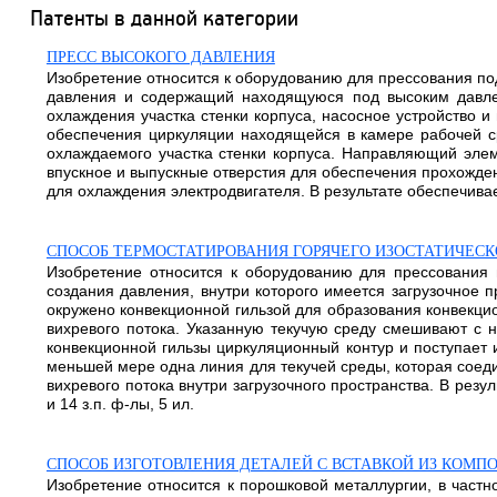
Патенты в данной категории
ПРЕСС ВЫСОКОГО ДАВЛЕНИЯ
Изобретение относится к оборудованию для прессования по
давления и содержащий находящуюся под высоким давлен
охлаждения участка стенки корпуса, насосное устройство 
обеспечения циркуляции находящейся в камере рабочей с
охлаждаемого участка стенки корпуса. Направляющий элем
впускное и выпускные отверстия для обеспечения прохожден
для охлаждения электродвигателя. В результате обеспечивае
СПОСОБ ТЕРМОСТАТИРОВАНИЯ ГОРЯЧЕГО ИЗОСТАТИЧЕСК
Изобретение относится к оборудованию для прессования 
создания давления, внутри которого имеется загрузочное 
окружено конвекционной гильзой для образования конвекцио
вихревого потока. Указанную текучую среду смешивают с н
конвекционной гильзы циркуляционный контур и поступает 
меньшей мере одна линия для текучей среды, которая соед
вихревого потока внутри загрузочного пространства. В резу
и 14 з.п. ф-лы, 5 ил.
СПОСОБ ИЗГОТОВЛЕНИЯ ДЕТАЛЕЙ С ВСТАВКОЙ ИЗ КОМП
Изобретение относится к порошковой металлургии, в частн