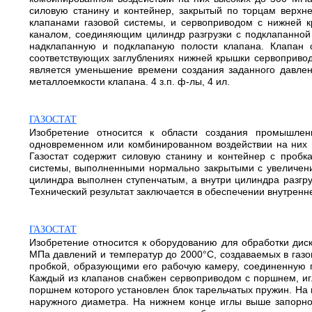
силовую станину и контейнер, закрытый по торцам верхн
клапанами газовой системы, и сервоприводом с нижней к
каналом, соединяющим цилиндр разгрузки с подклапанной 
надклапанную и подклапаную полости клапана. Клапан 
соответствующих заглублениях нижней крышки сервопривод
является уменьшение времени создания заданного давлени
металлоемкости клапана. 4 з.п. ф-лы, 4 ил.
ГАЗОСТАТ
Изобретение относится к области создания промышлен
одновременном или комбинированном воздействии на них в
Газостат содержит силовую станину и контейнер с проб
системы, выполненными нормально закрытыми с увеличени
цилиндра выполнен ступенчатым, а внутри цилиндра разгру
Технический результат заключается в обеспечении внутренне
ГАЗОСТАТ
Изобретение относится к оборудованию для обработки дис
МПа давлений и температур до 2000°С, создаваемых в газов
пробкой, образующими его рабочую камеру, соединенную 
Каждый из клапанов снабжен сервоприводом с поршнем, иг
поршнем которого установлен блок тарельчатых пружин. На
наружного диаметра. На нижнем конце иглы выше запорно