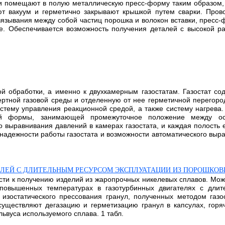
 и помещают в полую металлическую пресс-форму таким образом, 
 вакуум и герметично закрывают крышкой путем сварки. Провод
вязывания между собой частиц порошка и волокон вставки, пресс
. Обеспечивается возможность получения деталей с высокой р
й обработки, а именно к двухкамерным газостатам. Газостат со
тной газовой среды и отделенную от нее герметичной перегоро
стему управления реакционной средой, а также систему нагрева.
той формы, занимающей промежуточное положение между ос
выравнивания давлений в камерах газостата, и каждая полость 
надежности работы газостата и возможности автоматического вырав
ЕЛЕЙ С ДЛИТЕЛЬНЫМ РЕСУРСОМ ЭКСПЛУАТАЦИИ ИЗ ПОРОШКО
сти к получению изделий из жаропрочных никелевых сплавов. Мож
повышенных температурах в газотурбинных двигателях с длите
 изостатического прессования гранул, полученных методом газ
уществляют дегазацию и герметизацию гранул в капсулах, горя
ьвуса используемого сплава. 1 табл.