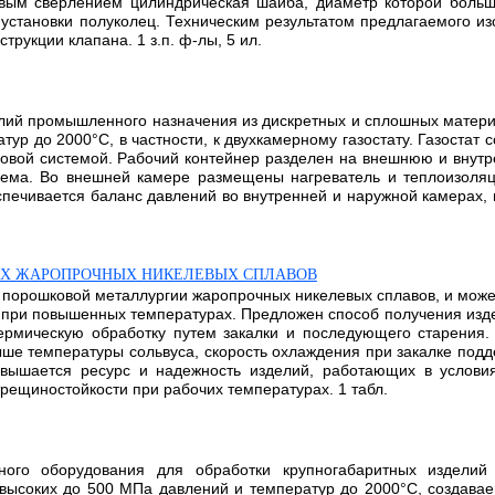
евым сверлением цилиндрическая шайба, диаметр которой больш
установки полуколец. Техническим результатом предлагаемого и
рукции клапана. 1 з.п. ф-лы, 5 ил.
елий промышленного назначения из дискретных и сплошных мате
ур до 2000°C, в частности, к двухкамерному газостату. Газостат 
зовой системой. Рабочий контейнер разделен на внешнюю и внут
ъема. Во внешней камере размещены нагреватель и теплоизоля
печивается баланс давлений во внутренней и наружной камерах, 
ЫХ ЖАРОПРОЧНЫХ НИКЕЛЕВЫХ СПЛАВОВ
 к порошковой металлургии жаропрочных никелевых сплавов, и може
 при повышенных температурах. Предложен способ получения изде
ермическую обработку путем закалки и последующего старения. 
выше температуры сольвуса, скорость охлаждения при закалке под
вышается ресурс и надежность изделий, работающих в условия
трещиностойкости при рабочих температурах. 1 табл.
ного оборудования для обработки крупногабаритных издели
ысоких до 500 МПа давлений и температур до 2000°С, создаваем