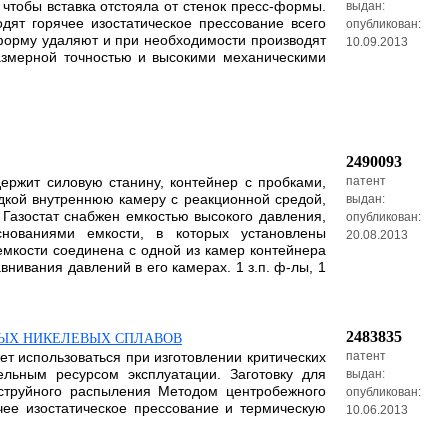
чтобы вставка отстояла от стенок пресс-формы.
выдан:
ят горячее изостатическое прессование всего
опубликован:
-форму удаляют и при необходимости производят
10.09.2013
азмерной точностью и высокими механическими
2490093
держит силовую станину, контейнер с пробками,
патент
дкой внутреннюю камеру с реакционной средой,
выдан:
 Газостат снабжен емкостью высокого давления,
опубликован:
нованиями емкости, в которых установлены
20.08.2013
емкости соединена с одной из камер контейнера
нивания давлений в его камерах. 1 з.п. ф-лы, 1
2483835
ВЫХ НИКЕЛЕВЫХ СПЛАВОВ
ет использоваться при изготовлении критических
патент
льным ресурсом эксплуатации. Заготовку для
выдан:
оструйного распыления Методом центробежного
опубликован:
чее изостатическое прессование и термическую
10.06.2013