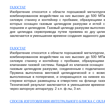
ГАЗОСТАТ
Изобретение относится к области порошковой металлур
комбинированном воздействии на них высоких до 500 МПа 
силовую станину и контейнер с пробками, образующими е
которых оснащен газовым цилиндром разгрузки и иглой 
поршнем и цилиндром. Газовый цилиндр разгрузки выполнен 
дне цилиндра сервопривода путем прижима ко дну цилин
заключается в уменьшении времени создания заданного давлен
ГАЗОСТАТ
Изобретение относится к области порошковой металлургии
комбинированном воздействии на них высоких до 500 МПа 
силовую станину и контейнер с пробками, образующими
клапанами газовой системы. Каждый из клапанов оснащен
газовым цилиндром разгрузки, соединенным с подклапанно
Пружина выполнена винтовой цилиндрической и с возмо
выполненные в поперечине, и опирающихся на нижнее кол
стержни которых размещены в отверстиях на фланце газов
Технический результат заключается в уменьшении времени
через запорную аппаратуру. 2 з.п. ф-лы, 3 ил.
СПОСОБ ИЗГОТОВЛЕНИЯ ИНТЕГРАЛЬНОГО БЛИСКА С ОХ