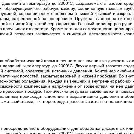
давлений и температур до 2000°С, создаваемых в газовой среде
и, образующими его рабочую камеру, соединенную газовым трубо
пружиной, сервоприводом с поршнем и нижней крышкой и закреп
алом, закрепленной на поперечине. Пружина выполнена винтово
ной и нижней крышкой сервопривода. Газовый цилиндр разгрузки
 проушинах отверстиях. Кроме того, для самоустановки цилиндра 
ческий результат заключается в снижении металлоемкости кла
для обработки изделий промышленного назначения из дискретных
 давлений и температур до 2000°С. Двухкамерный газостат содер
ой системой, содержащий источники давления. Контейнер снабже
метичных полостей, закрытых верхней и нижней пробками. Во вну
можностью охлаждения. Каждая из внешних и внутренних рабочих 
зможности компенсации напряжений от воздействия на нее давл
прессовой посадке. Технический результат заключается в повышен
авлением происходит снижение и выравнивание давления в обеих
ми свойствами, т.к. перегородка рассчитывается на половинное
, непосредственно к оборудованию для обработки дискретных и
давлений и температур до 2000°C, создаваемых в газовой среде