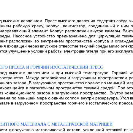
д высоким давлением. Пресс высокого давления содержит сосуд в
ием рабочую среду, корпус, вентилятор, соединенный с ним э
и направляющий элемент. Корпус расположен внутри камеры. Вен
реды. Насосное устройство предназначено для циркуляции теку
ент расположен во внутреннем пространстве корпуса и ограждае
ия входящей через впускное отверстие текучей среды мимо элект
тся улучшение условий работы электродвигателя при его эксплуата
ОГО ПРЕССА И ГОРЯЧИЙ ИЗОСТАТИЧЕСКИЙ ПРЕСС
под высоким давлением и при высокой температуре. Горячий из
пространство. Между резервуаром и загрузочным пространством р
нного зазора. В загрузочное пространство подают по меньшей ме
аходящейся в загрузочном пространстве текучей средой. При эт
из конвекционного зазора в загрузочное пространство. Внутри ре
инена по меньшей мере с одним соплом внутри резервуара. Угол 
льтате в загрузочном пространстве горячего изостатического прес
ОЗИТНОГО МАТЕРИАЛА С МЕТАЛЛИЧЕСКОЙ МАТРИЦЕЙ
ости к получению металлической детали, усиленной вставкой из 