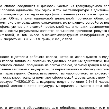
о сплава соединяют с дисковой частью из гранулируемого спл
их сплавов одинаковы при одной и той же температуре в длител
ачи охлаждающего воздуха по профилированному каналу в любую из
стык. Область зоны одинаковой длительной прочности обоих с
жит систему воздушного охлаждения, включающую устройство пода
профильную часть и в самой профильной части лопатки, располож
Техническим результатом является повышение прочности, ресурса
игателей, в том числе высокотемпературных газотурбинных д
ергетике. 3 н. и 3 з.п. ф-лы, 8 ил., 2 табл.
тности к деталям рабочего колеса, которые используются в из
о колеса топливной системы жидкостных ракетных двигателей, вы
очного сплава, получение из слитка гранул, засыпку гранул в ва
ование заготовки с выдержкой, разгерметизацию и обточку капсул
и параметрами. Слиток выплавляют из жаропрочного титанового с
тан - остальное, гранулы получают сферической формы диаметром 
ратуре Т=920±10°С, а выдержку ведут в течение 2,5÷3,5 часов.
одной мелкозернистой структуры материала и вместе с тем об
гии, а именно к оборудованию для обработки дискретных или