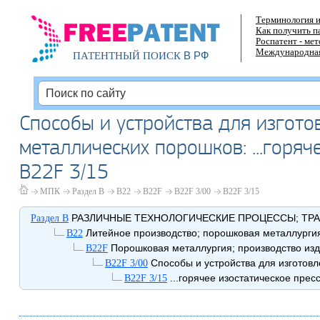
Терминология и
Как получить п
Роспатент - ме
Международная
В РФ
ПАТЕНТНЫЙ ПОИСК
Способы и устройства для изгото
металлических порошков: ...горяч
B22F 3/15
МПК
Раздел B
B22
B22F
B22F 3/00
B22F 3/15
РАЗЛИЧНЫЕ ТЕХНОЛОГИЧЕСКИЕ ПРОЦЕССЫ; ТР
Раздел B
Литейное производство; порошковая металлурги
B22
Порошковая металлургия; производство изд
B22F
Способы и устройства для изготовл
B22F 3/00
...горячее изостатическое прес
B22F 3/15