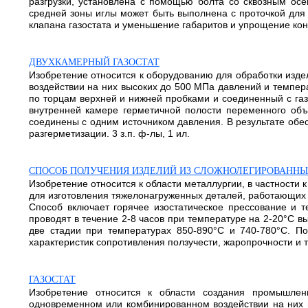
разгрузки, установлена с помощью болта со сквозным ос
средней зоны иглы может быть выполнена с проточкой для 
клапана газостата и уменьшение габаритов и упрощение конст
ДВУХКАМЕРНЫЙ ГАЗОСТАТ
Изобретение относится к оборудованию для обработки изд
воздействии на них высоких до 500 МПа давлений и температ
по торцам верхней и нижней пробками и соединенный с га
внутренней камере герметичной полости переменного об
соединены с одним источником давления. В результате обес
разгерметизации. 3 з.п. ф-лы, 1 ил.
СПОСОБ ПОЛУЧЕНИЯ ИЗДЕЛИЙ ИЗ СЛОЖНОЛЕГИРОВАНН
Изобретение относится к области металлургии, в частности
для изготовления тяжелонагруженных деталей, работающих
Способ включает горячее изостатическое прессование и т
проводят в течение 2-8 часов при температуре на 2-20°С 
две стадии при температурах 850-890°С и 740-780°С. По
характеристик сопротивления ползучести, жаропрочности и 
ГАЗОСТАТ
Изобретение относится к области создания промышлен
одновременном или комбинированном воздействии на них в