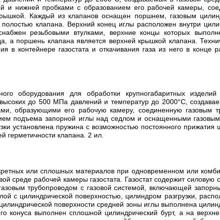
ей и нижней пробками с образованием его рабочей камеры, со
рышкой. Каждый из клапанов оснащен поршнем, газовым цилинд
полостью клапана. Верхний конец иглы расположен внутри цилин
снабжен резьбовыми втулками, верхние концы которых выполн
а, а поршень клапана является верхней крышкой клапана. Техни
я в контейнере газостата и откачивания газа из него в конце р
ного оборудования для обработки крупногабаритных издели
ысоких до 500 МПа давлений и температур до 2000°C, создаваем
ками, образующими его рабочую камеру, соединенную газовым 
ем подъема запорной иглы над седлом и оснащенными газовым ц
зки установлена пружина с возможностью постоянного прижатия ш
й герметичности клапана. 2 ил.
кретных или сплошных материалов при одновременном или комби
ой среде рабочей камеры газостата. Газостат содержит силовую 
газовым трубопроводом с газовой системой, включающей запорн
лой с цилиндрической поверхностью, цилиндром разгрузки, расп
 цилиндрической поверхности средней зоны иглы выполнена цилин
го конуса выполнен сплошной цилиндрический бурт, а на верхн