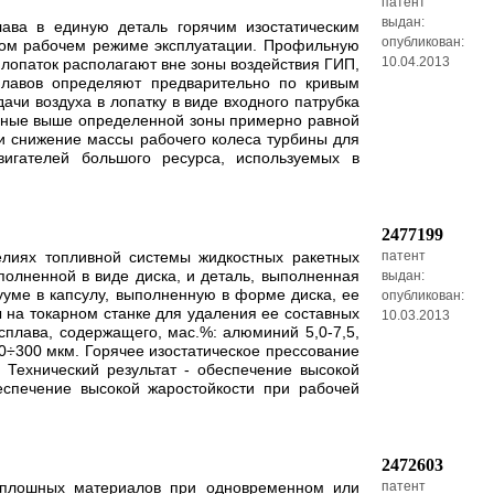
патент
выдан:
ава в единую деталь горячим изостатическим
опубликован:
ьном рабочем режиме эксплуатации. Профильную
10.04.2013
 лопаток располагают вне зоны воздействия ГИП,
плавов определяют предварительно по кривым
чи воздуха в лопатку в виде входного патрубка
енные выше определенной зоны примерно равной
 и снижение массы рабочего колеса турбины для
вигателей большого ресурса, используемых в
2477199
делиях топливной системы жидкостных ракетных
патент
полненной в виде диска, и деталь, выполненная
выдан:
кууме в капсулу, выполненную в форме диска, ее
опубликован:
ы на токарном станке для удаления ее составных
10.03.2013
плава, содержащего, мас.%: алюминий 5,0-7,5,
40÷300 мкм. Горячее изостатическое прессование
 Технический результат - обеспечение высокой
еспечение высокой жаростойкости при рабочей
2472603
 сплошных материалов при одновременном или
патент