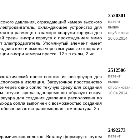
2520301
ысокого давления, ограждающий камеру высокого
патент
лектродвигатель, охлаждающее устройство для
выдан:
тилятор размещен в камере снаружи корпуса для
опубликован:
чей среды внутри корпуса с прохождением мимо
20.06.2014
т электродвигатель. Упомянутый элемент имеет
родвигателя и выхода через выпускные отверстия
ции внутри камеры пресса. 12 з.п.ф-лы, 2 ил.
2512506
остатический пресс состоит из резервуара для
патент
асположена изоляция. Загрузочное пространство
выдан:
ре через одно сопло текучую среду для создания
опубликован:
ом текучая среда одновременно образует вокруг
10.04.2014
зервуара для создания давления расположена по
выхода сопла выполнен с возможностью создания
са обеспечивается равномерная температура. 2 н.
2492273
керамических волокон. Вставку формируют путем
патент