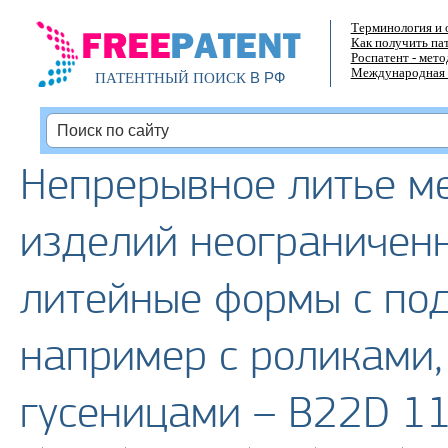
Терминология и 
Как получить па
Роспатент - мет
Международная 
В РФ
ПАТЕНТНЫЙ ПОИСК
Непрерывное литье мет
изделий неограниченн
литейные формы с по
например с роликами,
гусеницами – B22D 1