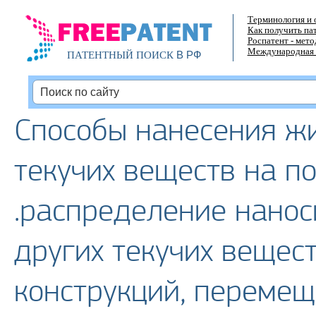
Терминология и 
Как получить па
Роспатент - мет
Международная 
В РФ
ПАТЕНТНЫЙ ПОИСК
Способы нанесения жи
текучих веществ на по
.распределение нано
других текучих вещес
конструкций, переме