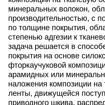
минеральных волокон, об
производительностью, с п
по толщине покрытия, об
степенью адгезии к тканев
задача решается в способ
покрытия на основе силок
фторкаучуковой композици
арамидных или минеральн
наложения композиции на 
ленты, движущейся посту
приводного шкива, распре