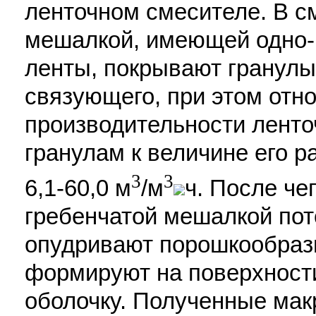
ленточном смесителе. В с
мешалкой, имеющей одно-
ленты, покрывают гранул
связующего, при этом отн
производительности ленто
гранулам к величине его р
3
3
6,1-60,0 м
/м
ч. После че
гребенчатой мешалкой пот
опудривают порошкообраз
формируют на поверхност
оболочку. Полученные мак