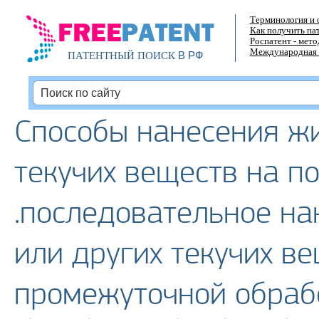
Терминология и 
Как получить па
Роспатент - мет
Международная 
В РФ
ПАТЕНТНЫЙ ПОИСК
Способы нанесения жи
текучих веществ на по
.последовательное на
или других текучих в
промежуточной обраб