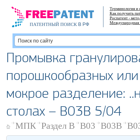
Терминология и 
Как получить па
Роспатент - мет
Международная 
В РФ
ПАТЕНТНЫЙ ПОИСК
Промывка гранулиров
порошкообразных или 
мокрое разделение: .
столах – B03B 5/04
МПК
Раздел B
B03
B03B
B0