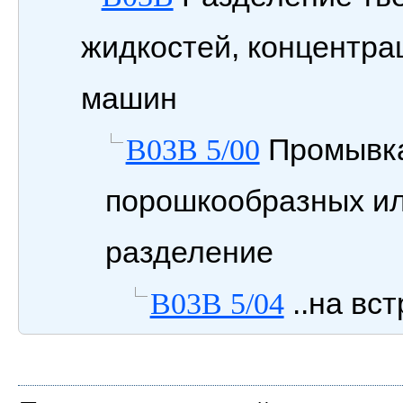
жидкостей, концентра
машин
Промывка
B03B 5/00
порошкообразных ил
разделение
..на вс
B03B 5/04