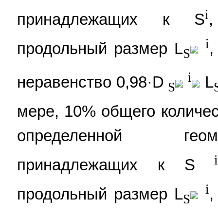
i
принадлежащих к S
i
продольный размер L
,
S
i
неравенство 0,98·D
L
S
мере, 10% общего количе
определенной гео
принадлежащих к S
i
продольный размер L
,
S