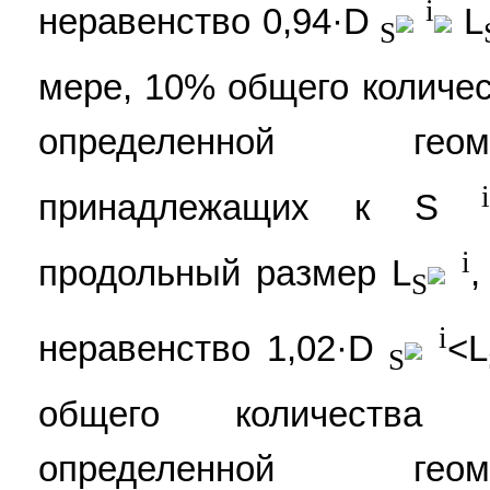
i
неравенство 0,94·D
L
S
мере, 10% общего количе
определенной гео
принадлежащих к S
i
продольный размер L
,
S
i
неравенство 1,02·D
<L
S
общего количества 
определенной гео