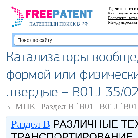
Терминология и 
Как получить па
Роспатент - мет
Международная 
В РФ
ПАТЕНТНЫЙ ПОИСК
Катализаторы вообще
формой или физически
.твердые – B01J 35/0
МПК
Раздел B
B01
B01J
B01
РАЗЛИЧНЫЕ ТЕ
Раздел B
ТРАНСПОРТИРОВАНИЕ