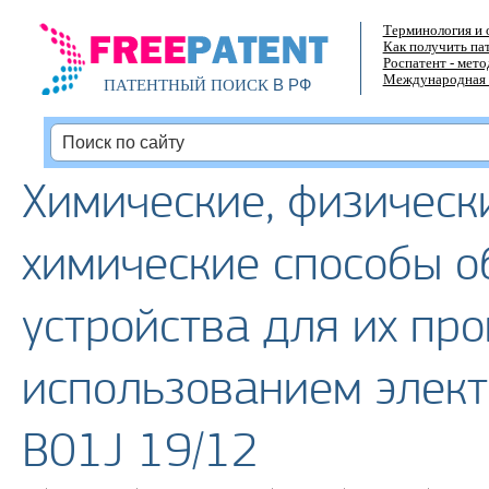
Терминология и 
Как получить па
Роспатент - мет
Международная 
В РФ
ПАТЕНТНЫЙ ПОИСК
Химические, физическ
химические способы о
устройства для их пров
использованием элект
B01J 19/12