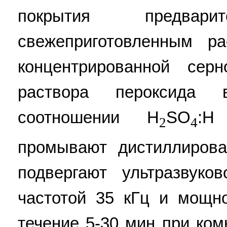
покрытия предвари
свежеприготовленным р
концентрированной сер
раствора пероксида
соотношении H
SO
:H
2
4
промывают дистиллиров
подвергают ультразвуко
частотой 35 кГц и мощн
течение 5-30 мин при ком