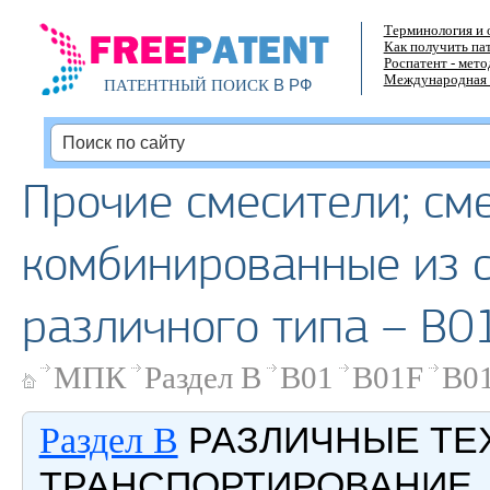
Терминология и 
Как получить па
Роспатент - мет
Международная 
В РФ
ПАТЕНТНЫЙ ПОИСК
Прочие смесители; см
комбинированные из 
различного типа – B0
МПК
Раздел B
B01
B01F
B01
РАЗЛИЧНЫЕ ТЕ
Раздел B
ТРАНСПОРТИРОВАНИЕ