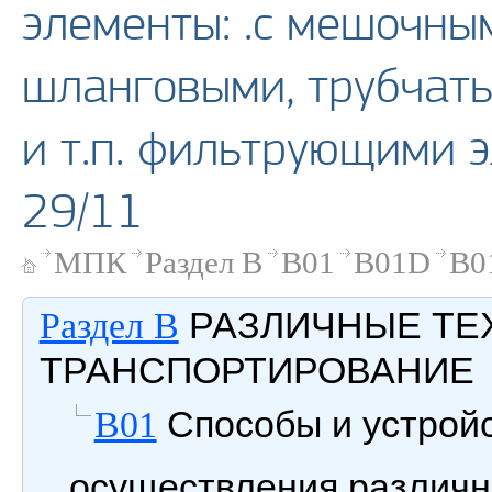
элементы: .с мешочны
шланговыми, трубчат
и т.п. фильтрующими 
29/11
МПК
Раздел B
B01
B01D
B0
РАЗЛИЧНЫЕ ТЕ
Раздел B
ТРАНСПОРТИРОВАНИЕ
Способы и устройс
B01
осуществления различн