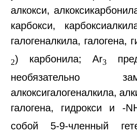
алкокси, алкоксикарбонил
карбокси, карбоксиалкил
галогеналкила, галогена, г
) карбонила; Ar
пред
2
3
необязательно за
алкоксигалогеналкила, алк
галогена, гидрокси и -N
собой 5-9-членный гет