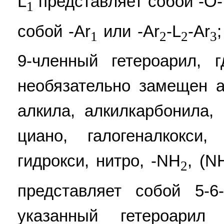
L
представляет собой -О-
1
собой -Ar
или -Ar
-L
-Ar
;
1
2
2
3
9-членный гетероарил, 
необязательно замещен а
алкила, алкилкарбонила, 
циано, галогеналкокси, 
гидрокси, нитро, -NH
, (N
2
представляет собой 5-6
указанный гетероарил