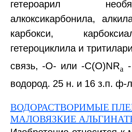
гетероарил необя
алкоксикарбонила, алкил
карбокси, карбоксиа
гетероциклила и тритилари
связь, -О- или -C(O)NR
-
a
водород. 25 н. и 16 з.п. ф-л
ВОДОРАСТВОРИМЫЕ ПЛЕ
МАЛОВЯЗКИЕ АЛЬГИНАТ