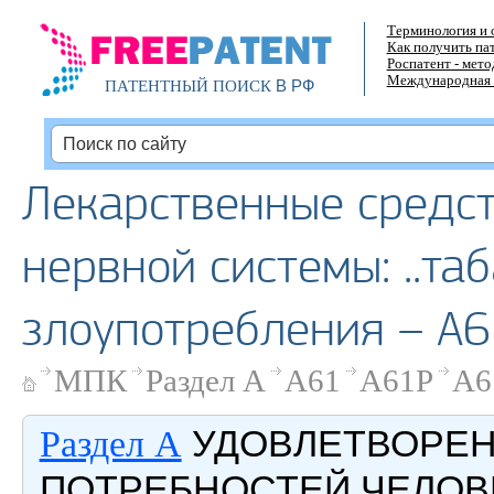
Терминология и 
Как получить па
Роспатент - мет
Международная 
В РФ
ПАТЕНТНЫЙ ПОИСК
Лекарственные средст
нервной системы: ..та
злоупотребления – A6
МПК
Раздел A
A61
A61P
A6
УДОВЛЕТВОРЕ
Раздел A
ПОТРЕБНОСТЕЙ ЧЕЛОВ