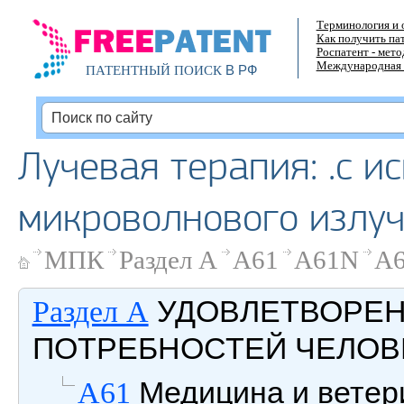
Терминология и 
Как получить па
Роспатент - мет
Международная 
В РФ
ПАТЕНТНЫЙ ПОИСК
Лучевая терапия: .с 
микроволнового излуч
МПК
Раздел A
A61
A61N
A6
УДОВЛЕТВОРЕ
Раздел A
ПОТРЕБНОСТЕЙ ЧЕЛОВ
Медицина и ветери
A61