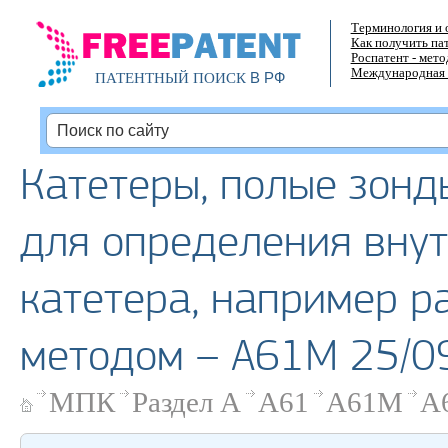
Терминология и 
Как получить па
Роспатент - мет
Международная 
В РФ
ПАТЕНТНЫЙ ПОИСК
Катетеры, полые зонды
для определения вну
катетера, например 
методом – A61M 25/0
МПК
Раздел A
A61
A61M
A