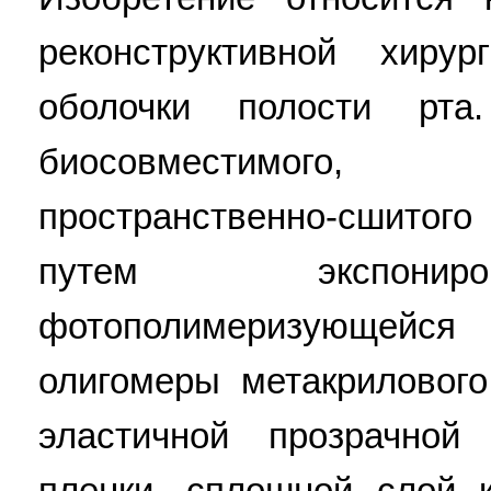
реконструктивной хиру
оболочки полости рт
биосовместимого, 
пространственно-сшитог
путем экспонир
фотополимеризующейся 
олигомеры метакриловог
эластичной прозрачной
пленки, сплошной слой к