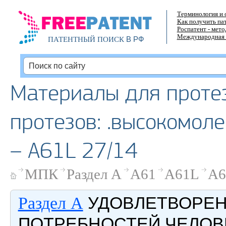
Терминология и 
Как получить па
Роспатент - мет
Международная 
В РФ
ПАТЕНТНЫЙ ПОИСК
Материалы для проте
протезов: .высокомол
– A61L 27/14
МПК
Раздел A
A61
A61L
A6
УДОВЛЕТВОРЕ
Раздел A
ПОТРЕБНОСТЕЙ ЧЕЛОВ