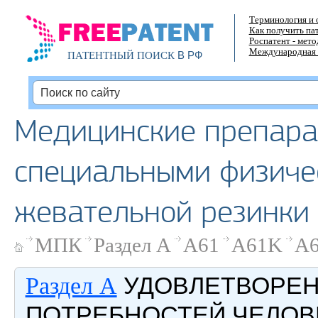
Терминология и 
Как получить па
Роспатент - мет
Международная 
В РФ
ПАТЕНТНЫЙ ПОИСК
Медицинские препара
специальными физиче
жевательной резинки 
МПК
Раздел A
A61
A61K
A6
УДОВЛЕТВОРЕ
Раздел A
ПОТРЕБНОСТЕЙ ЧЕЛОВ