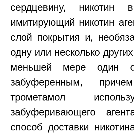
сердцевину, никотин
имитирующий никотин аге
слой покрытия и, необяз
одну или несколько других
меньшей мере один с
забуференным, при
трометамол испол
забуферивающего агент
способ доставки никоти