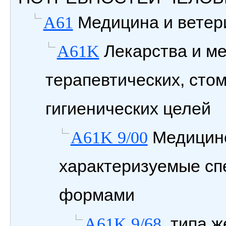
Медицина и ветери
A61
Лекарства и м
A61K
терапевтических, сто
гигиенических целей
Медицинс
A61K 9/00
характеризуемые с
формами
.типа ж
A61K 9/68