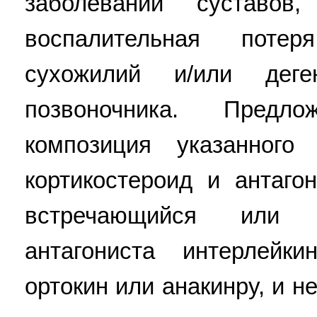
заболеваний суставо
воспалительная поте
сухожилий и/или деге
позвоночника. Предло
композиция указанного
кортикостероид и антаго
встречающийся или 
антагониста интерлейк
ортокин или анакинру, и н