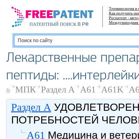
Терминология и 
Как получить па
Роспатент - мет
Международная 
В РФ
ПАТЕНТНЫЙ ПОИСК
Лекарственные препа
пептиды: ....интерлей
МПК
Раздел A
A61
A61K
A6
УДОВЛЕТВОРЕ
Раздел A
ПОТРЕБНОСТЕЙ ЧЕЛОВ
Медицина и ветери
A61