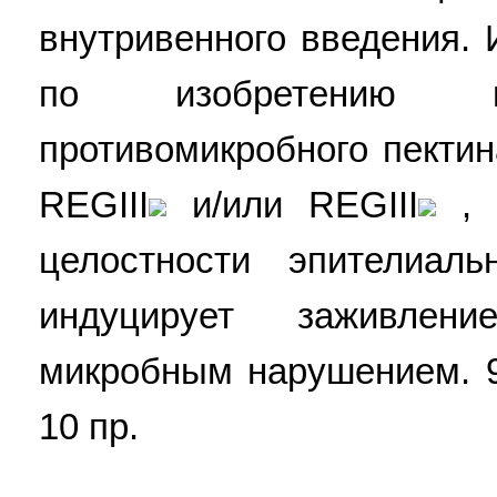
внутривенного введения.
по изобретению п
противомикробного пекти
REGIII
и/или REGIII
, 
целостности эпителиаль
индуцирует заживлен
микробным нарушением. 9 
10 пр.