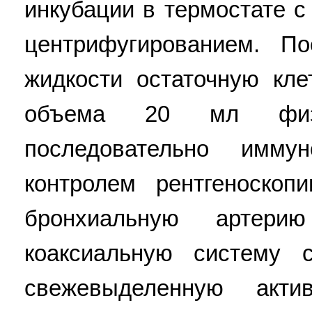
инкубации в термостате 
центрифугированием. П
жидкости остаточную кл
объема 20 мл физр
последовательно имму
контролем рентгеноско
бронхиальную артери
коаксиальную систему 
свежевыделенную акти