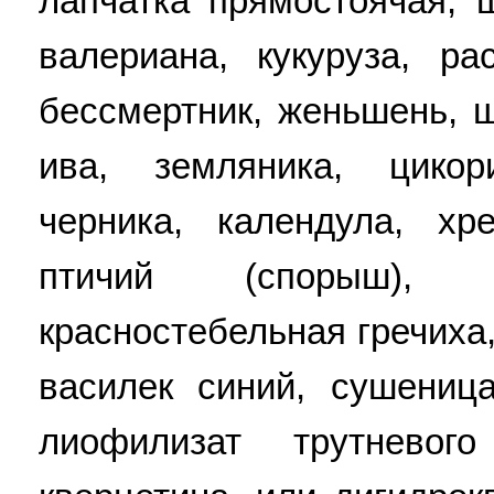
лапчатка прямостоячая, 
валериана, кукуруза, ра
бессмертник, женьшень, ш
ива, земляника, цикор
черника, календула, хр
птичий (спорыш), п
красностебельная гречиха
василек синий, сушеница
лиофилизат трутнево