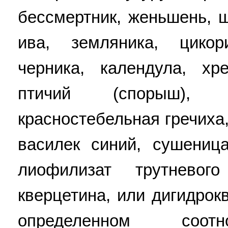
бессмертник, женьшень, ш
ива, земляника, цикор
черника, календула, хр
птичий (спорыш), п
красностебельная гречиха
василек синий, сушеница
лиофилизат трутнево
кверцетина, или дигидрок
определенном соотн