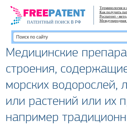
Терминология и 
Как получить па
Роспатент - мет
Международная 
В РФ
ПАТЕНТНЫЙ ПОИСК
Медицинские препара
строения, содержащи
морских водорослей, 
или растений или их 
например традиционн