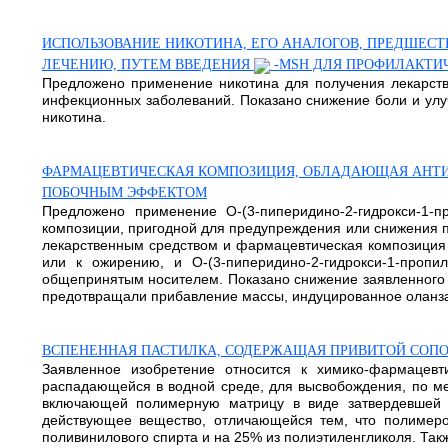
ИСПОЛЬЗОВАНИЕ НИКОТИНА, ЕГО АНАЛОГОВ, ПРЕДШЕС
ЛЕЧЕНИЮ, ПУТЕМ ВВЕДЕНИЯ
-MSH ДЛЯ ПРОФИЛАКТИ
Предложено применение никотина для получения лекарстве
инфекционных заболеваний. Показано снижение боли и улу
никотина.
ФАРМАЦЕВТИЧЕСКАЯ КОМПОЗИЦИЯ, ОБЛАДАЮЩАЯ АНТИ
ПОБОЧНЫМ ЭФФЕКТОМ
Предложено применение O-(3-пиперидино-2-гидрокси-1-
композиции, пригодной для предупреждения или снижения 
лекарственным средством и фармацевтическая композиция с
или к ожирению, и O-(3-пиперидино-2-гидрокси-1-про
общепринятым носителем. Показано снижение заявленного 
предотвращали прибавление массы, индуцированное оланзапин
ВСПЕНЕННАЯ ПАСТИЛКА, СОДЕРЖАЩАЯ ПРИВИТОЙ СОП
Заявленное изобретение относится к химико-фармацев
распадающейся в водной среде, для высвобождения, по мен
включающей полимерную матрицу в виде затвердевшей п
действующее вещество, отличающейся тем, что полимеро
поливинилового спирта и на 25% из полиэтиленгликоля. Такж