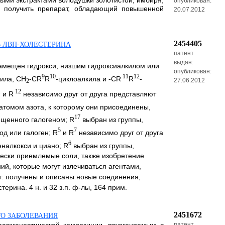
ыми экстрактами володушки золотистой, имбиря,
опубликован:
т получить препарат, обладающий повышенной
20.07.2012
2454405
 ЛВП-ХОЛЕСТЕРИНА
патент
выдан:
замещен гидрокси, низшим гидроксиалкилом или
опубликован:
9
10
11
12
кила, СН
-CR
R
-циклоалкила и -CR
R
-
27.06.2012
2
1
12
и R
независимо друг от друга представляют
атомом азота, к которому они присоединены,
17
ещенного галогеном; R
выбран из группы,
5
7
од или галоген; R
и R
независимо друг от друга
6
еналкокси и циано; R
выбран из группы,
ически приемлемые соли, также изобретение
ий, которые могут излечиваться агентами,
т: получены и описаны новые соединения,
рина. 4 н. и 32 з.п. ф-лы, 164 прим.
2451672
О ЗАБОЛЕВАНИЯ
патент