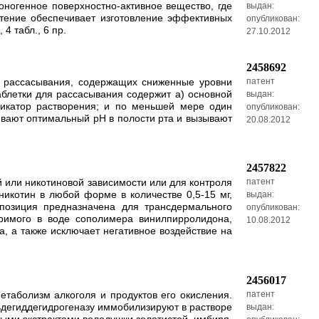
огенное поверхностно-активное вещество, где
выдан:
етение обеспечивает изготовление эффективных
опубликован:
4 табл., 6 пр.
27.10.2012
2458692
я рассасывания, содержащих сниженные уровни
патент
блетки для рассасывания содержит а) основной
выдан:
икатор растворения; и по меньшей мере один
опубликован:
ивают оптимальный рН в полости рта и вызывают
20.08.2012
2457822
 или никотиновой зависимости или для контроля
патент
никотин в любой форме в количестве 0,5-15 мг,
выдан:
позиция предназначена для трансдермального
опубликован:
оримого в воде сополимера винилпирролидона,
10.08.2012
 а также исключает негативное воздействие на
2456017
таболизм алкоголя и продуктов его окисления.
патент
льдегиддегидрогеназу иммобилизируют в растворе
выдан: