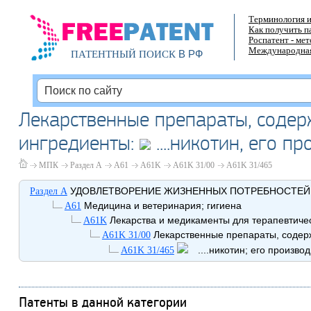
Терминология и
Как получить п
Роспатент - ме
Международная
В РФ
ПАТЕНТНЫЙ ПОИСК
Лекарственные препараты, содер
ингредиенты:
....никотин, его 
МПК
Раздел A
A61
A61K
A61K 31/00
A61K 31/465
УДОВЛЕТВОРЕНИЕ ЖИЗНЕННЫХ ПОТРЕБНОСТЕЙ
Раздел A
Медицина и ветеринария; гигиена
A61
Лекарства и медикаменты для терапевтичес
A61K
Лекарственные препараты, содер
A61K 31/00
....никотин; его произво
A61K 31/465
Патенты в данной категории