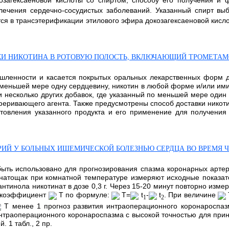
озагексаеновой кислоты со спиртом, способу его получения и
 лечения сердечно-сосудистых заболеваний. Указанный спирт в
я в трансэтерификации этилового эфира докозагексаеновой кислоты 
КИ НИКОТИНА В РОТОВУЮ ПОЛОСТЬ, ВКЛЮЧАЮЩИЙ ТРОМЕТАМ
шленности и касается покрытых оральных лекарственных форм д
 меньшей мере одну сердцевину, никотин в любой форме и/или им
и несколько других добавок, где указанный по меньшей мере оди
феривающего агента. Также предусмотрены способ доставки никот
отовления указанного продукта и его применение для получения
РИЙ У БОЛЬНЫХ ИШЕМИЧЕСКОЙ БОЛЕЗНЬЮ СЕРДЦА ВО ВРЕМЯ 
 быть использовано для прогнозирования спазма коронарных арте
 натощак при комнатной температуре измеряют исходные показат
антинола никотинат в дозе 0,3 г. Через 15-20 минут повторно изме
й коэффициент
Т по формуле:
T=
t
-
t
. При величине
1
2
T менее 1 прогноз развития интраоперационного коронароспаз
нтраоперационного коронароспазма с высокой точностью для при
 1 табл., 2 пр.