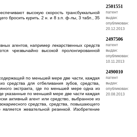
2501551
еспечивают высокую скорость трансбуккальной
патент
бросить курить. 2 н. и 8 з.п. ф-лы, 3 табл., 35
выдан:
опубликован:
20.12.2013
2497506
вных агентов, например лекарственных средств
патент
ются чрезвычайно высокой пролонгированной
выдан:
опубликован:
10.11.2013
2490010
 содержащей по меньшей мере две части, каждая
патент
з средства для отбеливания зубов, средства,
выдан:
яного экстракта, где по меньшей мере одна из
опубликован:
где указанные по меньшей мере две части каждая
20.08.2013
ки активный агент или средство, выбранное из
ивокариесного средства, средства, повышающего
е является жевательной резинкой. Изобретение