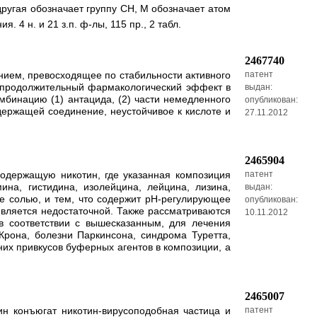
другая обозначает группу СН, М обозначает атом
 4 н. и 21 з.п. ф-лы, 115 пр., 2 табл.
2467740
ием, превосходящее по стабильности активного
патент
т продолжительный фармакологический эффект в
выдан:
бинацию (1) антацида, (2) части немедленного
опубликован:
держащей соединение, неустойчивое к кислоте и
27.11.2012
2465904
одержащую никотин, где указанная композиция
патент
на, гистидина, изолейцина, лейцина, лизина,
выдан:
ее солью, и тем, что содержит рН-регулирующее
опубликован:
является недостаточной. Также рассматриваются
10.11.2012
в соответствии с вышесказанным, для лечения
Крона, болезни Паркинсона, синдрома Туретта,
их привкусов буферных агентов в композиции, а
2465007
н конъюгат никотин-вирусоподобная частица и
патент