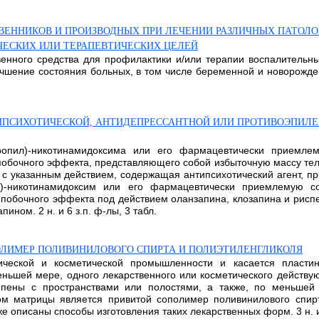
ТВЕННИКОВ И ПРОИЗВОДНЫХ ПРИ ЛЕЧЕНИИ РАЗЛИЧНЫХ ПАТОЛ
ЧЕСКИХ ИЛИ ТЕРАПЕВТИЧЕСКИХ ЦЕЛЕЙ
нного средства для профилактики и/или терапии воспалительных
чшение состояния больных, в том числе беременной и новорожде
ПСИХОТИЧЕСКОЙ, АНТИДЕПРЕССАНТНОЙ ИЛИ ПРОТИВОЭПИЛЕ
пропил)-никотинамидоксима или его фармацевтически приемле
побочного эффекта, представляющего собой избыточную массу тел
 указанным действием, содержащая антипсихотический агент, пр
пил)-никотинамидоксим или его фармацевтически приемлемую
побочного эффекта под действием оланзапина, клозапина и риспе
ом. 2 н. и 6 з.п. ф-лы, 3 табл.
ОЛИМЕР ПОЛИВИНИЛОВОГО СПИРТА И ПОЛИЭТИЛЕНГЛИКОЛЯ
тической и косметической промышленности и касается пласти
ьшей мере, одного лекарственного или косметического действую
ены с пространствами или полостями, а также, по меньшей 
м матрицы является привитой сополимер поливинилового спирт
е описаны способы изготовления таких лекарственных форм. 3 н. и 