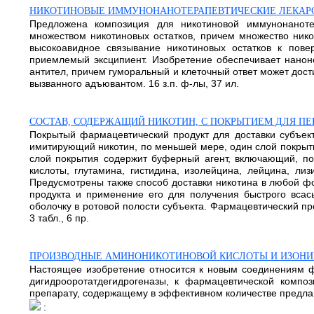
НИКОТИНОВЫЕ ИММУНОНАНОТЕРАПЕВТИЧЕСКИЕ ЛЕКАР
Предложена композиция для никотиновой иммунонаноте
множеством никотиновых остатков, причем множество ник
высокоавидное связывание никотиновых остатков к пов
приемлемый эксципиент. Изобретение обеспечивает наноно
антител, причем гуморальный и клеточный ответ может дости
вызванного адъювантом. 16 з.п. ф-лы, 37 ил.
СОСТАВ, СОДЕРЖАЩИЙ НИКОТИН, С ПОКРЫТИЕМ ДЛЯ П
Покрытый фармацевтический продукт для доставки субъект
имитирующий никотин, по меньшей мере, один слой покрытия
слой покрытия содержит буферный агент, включающий, по
кислоты, глутамина, гистидина, изолейцина, лейцина, ли
Предусмотрены также способ доставки никотина в любой фо
продукта и применение его для получения быстрого всас
оболочку в ротовой полости субъекта. Фармацевтический пр
3 табл., 6 пр.
ПРОИЗВОДНЫЕ АМИНОНИКОТИНОВОЙ КИСЛОТЫ И ИЗОНИК
Настоящее изобретение относится к новым соединениям 
дигидрооротатдегидрогеназы, к фармацевтической компо
препарату, содержащему в эффективном количестве предла
: