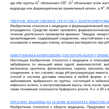
1
c
2
где обе группы G
обозначают CR
, G
обозначает атом азот
1
водорода или фармацевтически приемлемый катион, a R
, R
ТВЕРДОЕ ЛЕКАРСТВЕННОЕ СРЕДСТВО С КОНТРОЛИРУЕ
Изобретение относится к медицине и фармацевтической пр
ингредиента. Средство может проявлять фармакологическ
течение длительного промежутка времени. Твердое лекарс
высвобождения, содержащей соединение, неустойчивое к ки
основанию и имеющее пленку, которая растворяется при рН 6,
НИКОТИНОВАЯ КОМПОЗИЦИЯ ДЛЯ ПЕРОРАЛЬНОГО ПРИМ
Настоящее изобретение относится к медицине и описыва
забуферена по меньшей мере одной аминокислотой, выбра
метионина, орнитина, фенилаланина, серина, треонина, ва
соединение, в тех случаях, когда рН-регулирующая емкост
способ и система доставки никотина в любой форме, и 
заболевания, выбранного из группы, состоящей в табачно
язвенного колита, и контролирования массы тела после пр
также понижение токсичности буферного агента. 4 н. и 28 з.п.
ПРЕПАРАТ ВАКЦИНЫ НА ОСНОВЕ КОНЪЮГАТА НИКОТИН-
Изобретение относится к области медицины. Предложен 