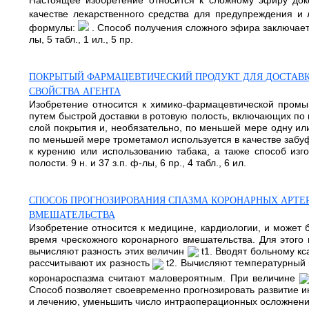
Настоящее изобретение относится к сложному эфиру док
качестве лекарственного средства для предупреждения и
формулы:
. Способ получения сложного эфира заключаетс
лы, 5 табл., 1 ил., 5 пр.
ПОКРЫТЫЙ ФАРМАЦЕВТИЧЕСКИЙ ПРОДУКТ ДЛЯ ДОСТАВ
СВОЙСТВА АГЕНТА
Изобретение относится к химико-фармацевтической промы
путем быстрой доставки в ротовую полость, включающих по
слой покрытия и, необязательно, по меньшей мере одну ил
по меньшей мере трометамол используется в качестве забу
к курению или использованию табака, а также способ изг
полости. 9 н. и 37 з.п. ф-лы, 6 пр., 4 табл., 6 ил.
СПОСОБ ПРОГНОЗИРОВАНИЯ СПАЗМА КОРОНАРНЫХ АРТЕ
ВМЕШАТЕЛЬСТВА
Изобретение относится к медицине, кардиологии, и может
время чрескожного коронарного вмешательства. Для этого
вычисляют разность этих величин
t1. Вводят больному кс
рассчитывают их разность
t2. Вычисляют температурны
коронароспазма считают маловероятным. При величине
Способ позволяет своевременно прогнозировать развитие и
и лечению, уменьшить число интраоперационных осложнений.