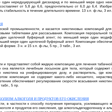
один нередуцирующий дисахарид и по меньшей мере одно неион
оставляет от 5,8 до 6,6, предпочтительно от 6,0 до 6,4. Изобр
табильность в течение длительного времени. 13 з.п. ф-лы, 3 ил., 
ИЯ
еской промышленности, и касается никотиновых композиций дл
выми таблетками для рассасывания. Композиция пероральной та
один щелочной буферный агент; по меньшей мере один модиф
еньшей мере один щелочной буферный агент. Композиции обеспеч
орме. 3 н. и 15 з.п. ф-лы, 5 пр., 3 табл., 3 ил.
 и представляет собой жидкую композицию для лечения табачной
о она является лечебным лосьоном для тела, который содержит 
 никотина на унифицированную дозу, и растворитель, где ком
этом композиция не содержит какого-либо несшитого, нераств
ение обеспечивает регулирование скорости всасывания никотина,
табл., 5 пр.
БОЛИЗМ АЛКОГОЛЯ И ПРОДУКТОВ ЕГО ОКИСЛЕНИЯ
и, в частности к способу получения препарата, усиливающего ме
голя и продуктов его окисления, где алкогольдегидрогеназу и а