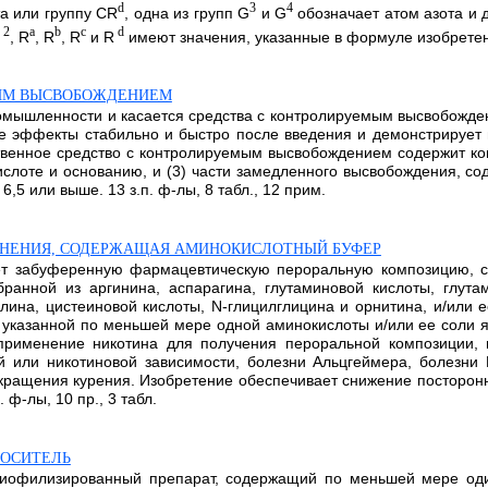
d
3
4
а или группу CR
, одна из групп G
и G
обозначает атом азота и 
2
a
b
c
d
, R
, R
, R
и R
имеют значения, указанные в формуле изобретения.
МЫМ ВЫСВОБОЖДЕНИЕМ
омышленности и касается средства с контролируемым высвобожден
ие эффекты стабильно и быстро после введения и демонстрируе
твенное средство с контролируемым высвобождением содержит ком
слоте и основанию, и (3) части замедленного высвобождения, со
5 или выше. 13 з.п. ф-лы, 8 табл., 12 прим.
ЕНЕНИЯ, СОДЕРЖАЩАЯ АМИНОКИСЛОТНЫЙ БУФЕР
ет забуференную фармацевтическую пероральную композицию, с
нной из аргинина, аспарагина, глутаминовой кислоты, глутами
лина, цистеиновой кислоты, N-глицилглицина и орнитина, и/или 
ь указанной по меньшей мере одной аминокислоты и/или ее соли 
применение никотина для получения пероральной композиции, 
й или никотиновой зависимости, болезни Альцгеймера, болезни 
екращения курения. Изобретение обеспечивает снижение посторонн
 ф-лы, 10 пр., 3 табл.
НОСИТЕЛЬ
лиофилизированный препарат, содержащий по меньшей мере оди