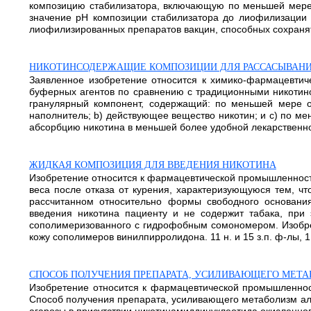
композицию стабилизатора, включающую по меньшей мере 
значение pH композиции стабилизатора до лиофилизации с
лиофилизированных препаратов вакцин, способных сохранять с
НИКОТИНСОДЕРЖАЩИЕ КОМПОЗИЦИИ ДЛЯ РАССАСЫВАН
Заявленное изобретение относится к химико-фармацевтич
буферных агентов по сравнению с традиционными никотино
гранулярный компонент, содержащий: по меньшей мере 
наполнитель; b) действующее вещество никотин; и с) по м
абсорбцию никотина в меньшей более удобной лекарственной ф
ЖИДКАЯ КОМПОЗИЦИЯ ДЛЯ ВВЕДЕНИЯ НИКОТИНА
Изобретение относится к фармацевтической промышленности
веса после отказа от курения, характеризующуюся тем, чт
рассчитанном относительно формы свободного основания
введения никотина пациенту и не содержит табака, при 
сополимеризованного с гидрофобным сомономером. Изобрет
кожу сополимеров винилпирролидона. 11 н. и 15 з.п. ф-лы, 1 
СПОСОБ ПОЛУЧЕНИЯ ПРЕПАРАТА, УСИЛИВАЮЩЕГО МЕТА
Изобретение относится к фармацевтической промышленност
Способ получения препарата, усиливающего метаболизм алко