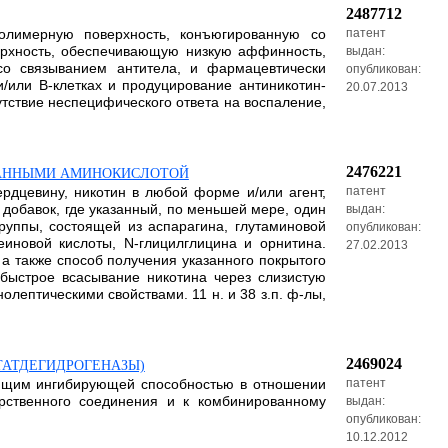
2487712
олимерную поверхность, конъюгированную со
патент
ерхность, обеспечивающую низкую аффинность,
выдан:
со связыванием антитела, и фармацевтически
опубликован:
/или В-клетках и продуцирование антиникотин-
20.07.2013
утствие неспецифического ответа на воспаление,
2476221
ИДАННЫМИ АМИНОКИСЛОТОЙ
рдцевину, никотин в любой форме и/или агент,
патент
 добавок, где указанный, по меньшей мере, один
выдан:
руппы, состоящей из аспарагина, глутаминовой
опубликован:
еиновой кислоты, N-глицилглицина и орнитина.
27.02.2013
а также способ получения указанного покрытого
 быстрое всасывание никотина через слизистую
лептическими свойствами. 11 н. и 38 з.п. ф-лы,
2469024
ТАТДЕГИДРОГЕНАЗЫ)
ющим ингибирующей способностью в отношении
патент
рственного соединения и к комбинированному
выдан:
опубликован:
10.12.2012