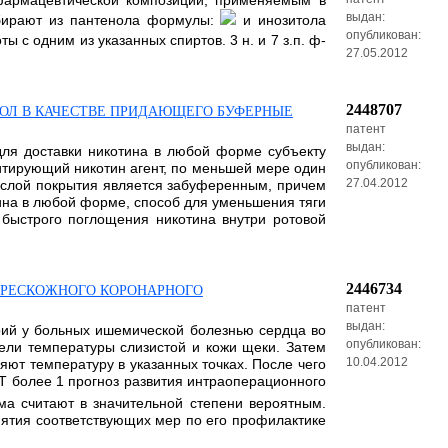
 фармацевтической композиции, применяемым в
выдан:
ыбирают из пантенола формулы:
и инозитола
опубликован:
с одним из указанных спиртов. 3 н. и 7 з.п. ф-
27.05.2012
2448707
ОЛ В КАЧЕСТВЕ ПРИДАЮЩЕГО БУФЕРНЫЕ
патент
выдан:
ля доставки никотина в любой форме субъекту
опубликован:
итирующий никотин агент, по меньшей мере один
27.04.2012
н слой покрытия является забуференным, причем
ина в любой форме, способ для уменьшения тяги
 быстрого поглощения никотина внутри ротовой
2446734
ЧРЕСКОЖНОГО КОРОНАРНОГО
патент
выдан:
рий у больных ишемической болезнью сердца во
опубликован:
ели температуры слизистой и кожи щеки. Затем
10.04.2012
ряют температуру в указанных точках. После чего
T более 1 прогноз развития интраоперационного
ма считают в значительной степени вероятным.
нятия соответствующих мер по его профилактике