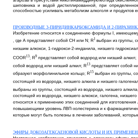
агарозы в присутствии никотинамиддинуклеотида окисленно
шиповника и водой дистиллированной, при определенно
способностью усиливать метаболизм алкоголя и продуктов его
ПРОИЗВОДНЫЕ 3-ПИРИДИНКАРБОКСАМИДА И 2-ПИРАЗИН
Изобретение относится к соединению формулы I, имеющем
1
, где А представляет собой CH или N; R
выбран из группы, 
низшим алкокси, 1-гидрокси-2-инданила, низшего гидроксиа
13
9
COOR
; R
представляет собой водород или низший алкил;
13
собой водород или низший алкил; R
представляет собой ни
15
образуют морфолинильное кольцо; R
выбран из группы, с
состоящей из водорода, низшего алкила и низшего галогена
выбраны из группы, состоящей из водорода, низшего алкила,
состоящей из водорода, низшего алкокси, галогена, низшег
относится к применению этих соединений для изготовления 
повышающими уровень ЛВП-холестерина и к фармацевтическо
которые могут быть полезны в лечении заболеваний, которы
ЭФИРЫ ДОКОЗАГЕКСАЕНОВОЙ КИСЛОТЫ И ИХ ПРИМЕНЕН