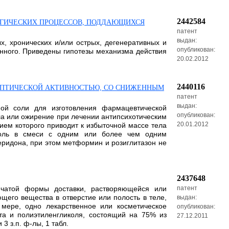
2442584
ОГИЧЕСКИХ ПРОЦЕССОВ, ПОДДАЮЩИХСЯ
патент
выдан:
, хронических и/или острых, дегенеративных и
опубликован:
нного. Приведены гипотезы механизма действия
20.02.2012
2440116
ПТИЧЕСКОЙ АКТИВНОСТЬЮ, СО СНИЖЕННЫМ
патент
выдан:
мой соли для изготовления фармацевтической
опубликован:
а или ожирение при лечении антипсихотическим
20.01.2012
ием которого приводит к избыточной массе тела
 соль в смеси с одним или более чем одним
ридона, при этом метформин и розиглитазон не
2437648
нчатой формы доставки, растворяющейся или
патент
щего вещества в отверстие или полость в теле,
выдан:
мере, одно лекарственное или косметическое
опубликован:
а и полиэтиленгликоля, состоящий на 75% из
27.12.2011
3 з.п. ф-лы, 1 табл.