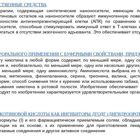
СТВЕННЫЕ СРЕДСТВА
рапии, содержащая синтетические наноносители, имеющие п
отиновых остатков на наноносителе образуют иммуногенную пов
ерхностям антигенпрезентирующей клетки (АПК) по сравнению 
сители, способные стимулировать иммунный ответ в Т-клетках и
гаться в отсутствии экзогенного адъюванта. Это обеспечивает отс
ЕРОРАЛЬНОГО ПРИМЕНЕНИЯ С БУФЕРНЫМИ СВОЙСТВАМИ, ПР
у никотина в любой форме содержит, по меньшей мере, одну се
 и, необязательно, по меньшей мере, одну или несколько других
 меньшей мере, одну аминокислоту. Аминокислота выбрана из г
зина, метионина, фенилаланина, серина, треонина, валина, цист
рме, способ снижения тяги к курению или использованию табака, 
ывания никотина в ротовой полости. Изобретение обеспечивает
одукт по изобретению характеризуется удовлетворительными органо
ОТИНОВОЙ КИСЛОТЫ КАК ИНГИБИТОРЫ ДГОДГ (ДИГИДРООРО
формулы (I) и его фармацевтически приемлемым солям, облада
зиции на их основе, к их применению для приготовления лека
гаемые соединения и другое активное соединение