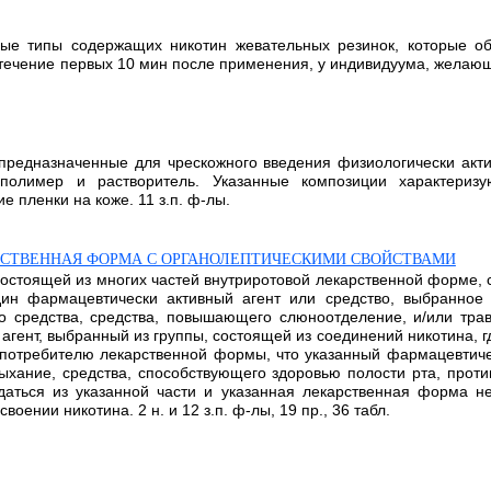
ые типы содержащих никотин жевательных резинок, которые об
ечение первых 10 мин после применения, у индивидуума, желающего 
предназначенные для чрескожного введения физиологически акти
олимер и растворитель. Указанные композиции характеризу
 пленки на коже. 11 з.п. ф-лы.
РСТВЕННАЯ ФОРМА С ОРГАНОЛЕПТИЧЕСКИМИ СВОЙСТВАМИ
состоящей из многих частей внутриротовой лекарственной форме,
н фармацевтически активный агент или средство, выбранное и
о средства, средства, повышающего слюноотделение, и/или трав
агент, выбранный из группы, состоящей из соединений никотина, 
 потребителю лекарственной формы, что указанный фармацевтичес
ыхание, средства, способствующего здоровью полости рта, прот
даться из указанной части и указанная лекарственная форма н
ении никотина. 2 н. и 12 з.п. ф-лы, 19 пр., 36 табл.