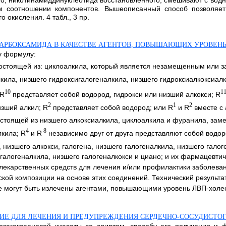
го, никотинамиддинуклеотида восстановленного, смешивают с водн
м соотношении компонентов. Вышеописанный способ позволяе
 окисления. 4 табл., 3 пр.
КАРБОКСАМИДА В КАЧЕСТВЕ АГЕНТОВ, ПОВЫШАЮЩИХ УРОВЕНЬ
у формулу:
состоящей из: циклоалкила, который является незамещенным или 
лкила, низшего гидроксигалогеналкила, низшего гидроксиалкоксиал
10
1
 R
представляет собой водород, гидрокси или низший алкокси; R
2
1
2
зший алкил; R
представляет собой водород; или R
и R
вместе с 
остоящей из низшего алкоксиалкила, циклоалкила и фуранила, зам
4
8
лкила; R
и R
независимо друг от друга представляют собой водор
 низшего алкокси, галогена, низшего галогеналкила, низшего галог
о галогеналкила, низшего галогеналкокси и циано; и их фармацевт
лекарственных средств для лечения и/или профилактики заболеван
й композиции на основе этих соединений. Технический результа
е могут быть излечены агентами, повышающими уровень ЛВП-холесте
ИЕ ДЛЯ ЛЕЧЕНИЯ И ПРЕДУПРЕЖДЕНИЯ СЕРДЕЧНО-СОСУДИСТОГ