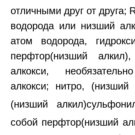
отличными друг от друга; 
водорода или низший алк
атом водорода, гидрокс
перфтор(низший алкил)
алкокси, необязател
алкокси; нитро, (низший
(низший алкил)сульфони
собой перфтор(низший алк