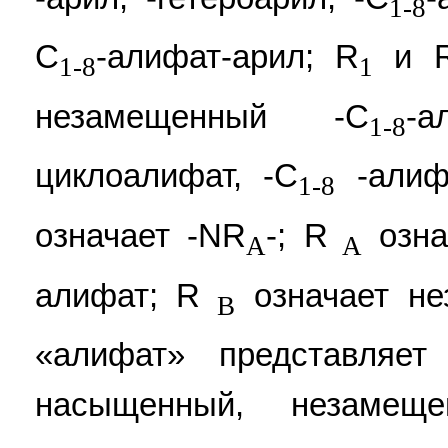
1-8
C
-алифат-арил; R
и 
1-8
1
незамещенный -C
-
1-8
циклоалифат, -C
-алифа
1-8
означает -NR
-; R
озна
A
A
алифат; R
означает не
B
«алифат» представляет
насыщенный, незаме