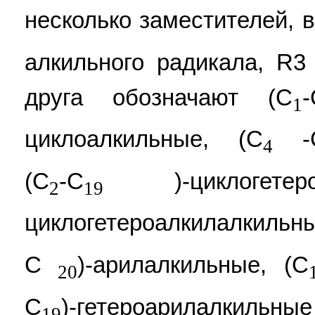
несколько заместителей, 
алкильного радикала, R3
друга обозначают (C
-
1
циклоалкильные, (C
-
4
(C
-C
)-циклогетер
2
19
циклогетероалкилалкильны
C
)-арилалкильные, (C
20
C
)-гетероарилалкильн
19