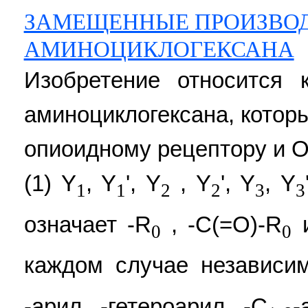
ЗАМЕЩЕННЫЕ ПРОИЗВОД
АМИНОЦИКЛОГЕКСАНА
Изобретение относится
аминоциклогексана, котор
опиоидному рецептору и 
(1) Y
, Y
', Y
, Y
', Y
, Y
1
1
2
2
3
3
означает -R
, -C(=O)-R
и
0
0
каждом случае независим
-арил, -гетероарил, -C
-