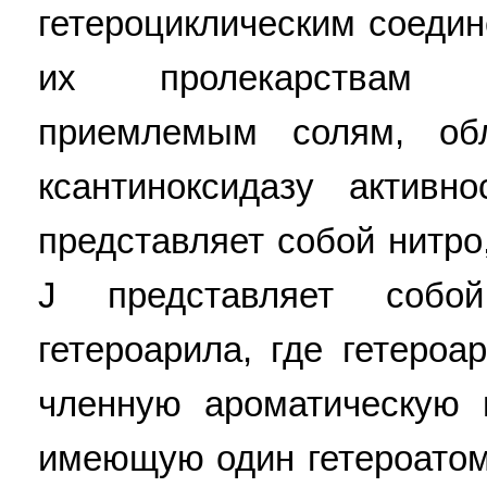
гетероциклическим соеди
их пролекарствам 
приемлемым солям, об
ксантиноксидазу актив
представляет собой нитро
J представляет соб
гетероарила, где гетероа
членную ароматическую г
имеющую один гетероатом