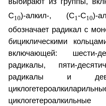
выбирают из группы, вклю
C
)-алкил-, (C
-C
)-
10
1
10
обозначает радикал с мо
бициклическими кольцам
включающей: шести-д
радикалы, пяти-десяти
радикалы и девяти-
циклогетероалкилар
циклогетероалкильн