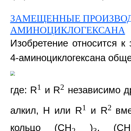
ЗАМЕЩЕННЫЕ ПРОИЗВОД
АМИНОЦИКЛОГЕКСАНА
Изобретение относится 
4-аминоциклогексана обще
1
2
где: R
и R
независимо др
1
2
алкил, Н или R
и R
вм
кольцо (СH
)
, (СН
2
3