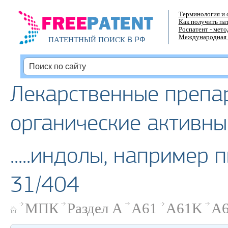
Терминология и 
Как получить па
Роспатент - мет
Международная 
В РФ
ПАТЕНТНЫЙ ПОИСК
Лекарственные препа
органические активны
.....индолы, например
31/404
МПК
Раздел A
A61
A61K
A6