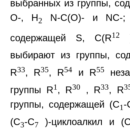
выбранных из группы, сод
O-, H
N-C(O)- и NC-; 
2
12
содержащей S, C(R
)
выбирают из группы, со
33
35
54
55
R
, R
, R
и R
неза
1
30
33
3
группы R
, R
, R
, R
группы, содержащей (C
-
1
(C
-C
)-циклоалкил и (
3
7