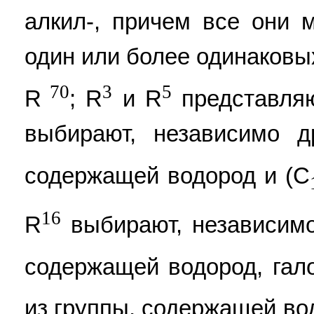
алкил-, причем все они 
один или более одинаковы
70
3
5
R
; R
и R
представляю
выбирают, независимо д
содержащей водород и (C
16
R
выбирают, независимо 
содержащей водород, гал
из группы, содержащей во