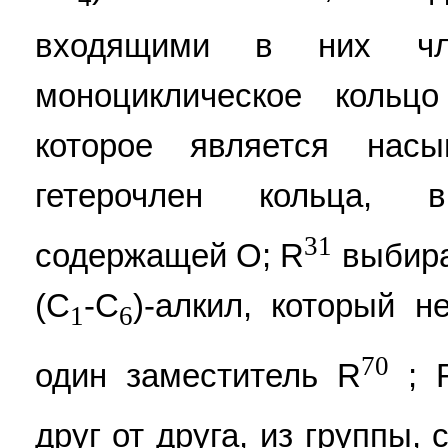
входящими в них чл
моноциклическое кольц
которое является на
гетерочлен кольца, 
31
содержащей O; R
выбира
(C
-C
)-алкил, который н
1
6
70
один заместитель R
; 
друг от друга, из группы,