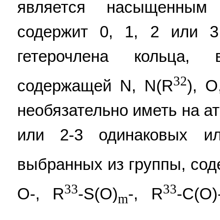
является насыщенны
содержит 0, 1, 2 или 
гетерочлена кольца,
32
содержащей N, N(R
), 
необязательно иметь на а
или 2-3 одинаковых ил
выбранных из группы, сод
33
33
O-, R
-S(O)
-, R
-C(O
m