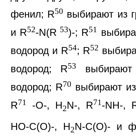
50
фенил; R
выбирают из г
52
53
51
и R
-N(R
)-; R
выбираю
54
52
водород и R
; R
выбира
53
водород; R
выбирают 
70
водород; R
выбирают из
71
71
R
-O-, H
N-, R
-NH-, 
2
HO-C(O)-, H
N-C(O)- и ф
2