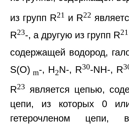
21
22
из групп R
и R
являетс
23
21
R
-, а другую из групп R
содержащей водород, гало
30
3
S(O)
-, H
N-, R
-NH-, R
m
2
23
R
является цепью, сод
цепи, из которых 0 ил
гетерочленом цепи, 