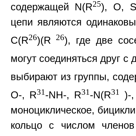
25
содержащей N(R
), O, 
цепи являются одинаков
26
26
C(R
)(R
), где две со
могут соединяться друг с 
выбирают из группы, сод
31
31
31
O-, R
-NH-, R
-N(R
)-,
моноциклическое, бицикли
кольцо с числом членов