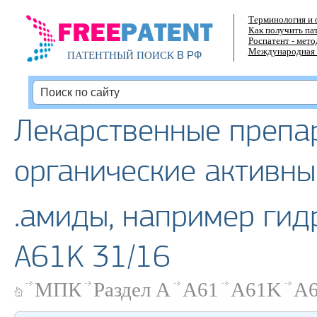
Терминология и 
Как получить па
Роспатент - мет
Международная 
В РФ
ПАТЕНТНЫЙ ПОИСК
Лекарственные препа
органические активны
.амиды, например гид
A61K 31/16
МПК
Раздел A
A61
A61K
A6