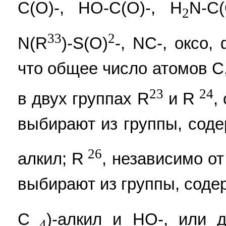
C(O)-, HO-C(O)-, H
N-C(
2
33
2
N(R
)-S(O)
-, NC-, оксо,
что общее число атомов C
23
24
в двух группах R
и R
,
выбирают из группы, сод
26
алкил; R
, независимо о
выбирают из группы, соде
C
)-алкил и HO-, или 
4