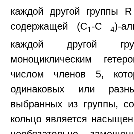
каждой другой группы R
содержащей (C
-C
)-а
1
4
каждой другой гр
моноциклическим гетер
числом членов 5, кот
одинаковых или разны
выбранных из группы, с
кольцо является насыще
необязательно замещ