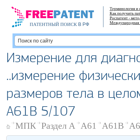
Терминология и 
Как получить па
Роспатент - мет
Международная 
В РФ
ПАТЕНТНЫЙ ПОИСК
Измерение для диагно
..измерение физическ
размеров тела в целом
A61B 5/107
МПК
Раздел A
A61
A61B
A6