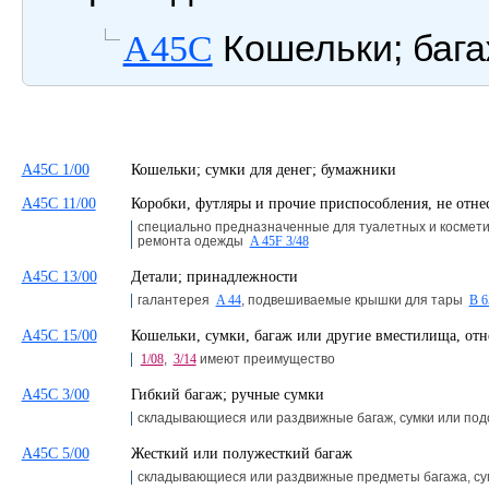
Кошельки; бага
A45C
A45C 1/00
Кошельки; сумки для денег; бумажники
A45C 11/00
Коробки, футляры и прочие приспособления, не отн
специально предназначенные для туалетных и космет
ремонта одежды
A 45F 3/48
A45C 13/00
Детали; принадлежности
галантерея
A 44
, подвешиваемые крышки для тары
B 6
A45C 15/00
Кошельки, сумки, багаж или другие вместилища, от
1/08
,
3/14
имеют преимущество
A45C 3/00
Гибкий багаж; ручные сумки
складывающиеся или раздвижные багаж, сумки или по
A45C 5/00
Жесткий или полужесткий багаж
складывающиеся или раздвижные предметы багажа, с