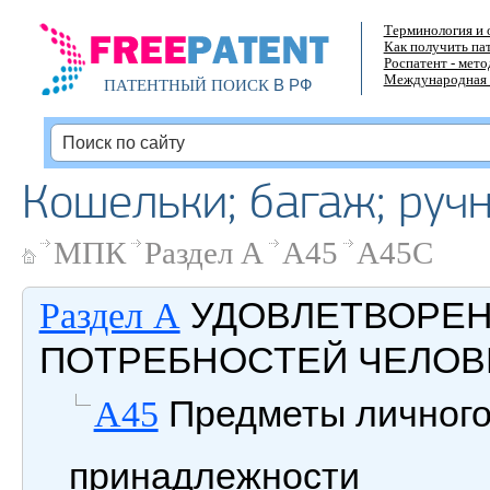
Терминология и 
Как получить па
Роспатент - мет
Международная 
В РФ
ПАТЕНТНЫЙ ПОИСК
Кошельки; багаж; руч
МПК
Раздел A
A45
A45C
УДОВЛЕТВОРЕ
Раздел A
ПОТРЕБНОСТЕЙ ЧЕЛОВ
Предметы личного
A45
принадлежности