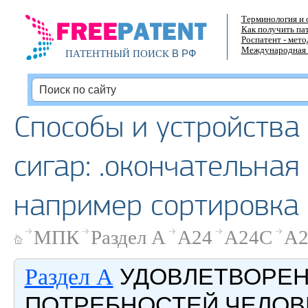
Терминология и 
Как получить па
Роспатент - мет
Международная 
В РФ
ПАТЕНТНЫЙ ПОИСК
Способы и устройства
сигар: .окончательная
например сортировка 
МПК
Раздел A
A24
A24C
A2
УДОВЛЕТВОРЕ
Раздел A
ПОТРЕБНОСТЕЙ ЧЕЛОВ