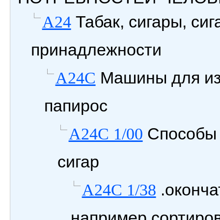
Табак, сигары, си
A24
принадлежности
Машины для изг
A24C
папирос
Способы 
A24C 1/00
сигар
.оконча
A24C 1/38
например сортиро