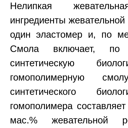
Нелипкая жевательн
ингредиенты жевательной 
один эластомер и, по м
Смола включает, по
синтетическую биоло
гомополимерную смол
синтетического биоло
гомополимера составляет
мас.% жевательной ре