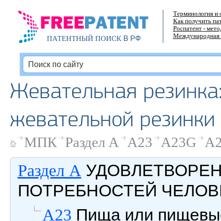
Терминология и 
Как получить па
Роспатент - мет
Международная 
В РФ
ПАТЕНТНЫЙ ПОИСК
Жевательная резинка: 
жевательной резинки 
МПК
Раздел A
A23
A23G
A2
УДОВЛЕТВОРЕ
Раздел A
ПОТРЕБНОСТЕЙ ЧЕЛОВ
Пища или пищевые 
A23