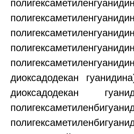
полигексаметиленгу
полигексаметиленгу
полигексаметиленгу
полигексаметиленгу
полигексаметиленгуаниди
диоксадодекан гуанидина
диоксадодекан гуа
полигексаметиленби
полигексаметиленби