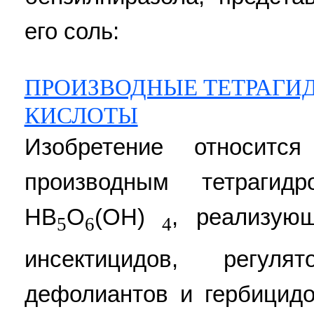
его соль:
ПРОИЗВОДНЫЕ ТЕТРАГИ
КИСЛОТЫ
Изобретение относитс
производным тетрагидр
НВ
О
(ОН)
, реализую
5
6
4
инсектицидов, регуля
дефолиантов и гербицидо