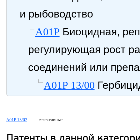
и рыбоводство
Биоцидная, реп
A01P
регулирующая рост ра
соединений или препа
Гербици
A01P 13/00
A01P 13/02
.селективные
Патенты в данной категор