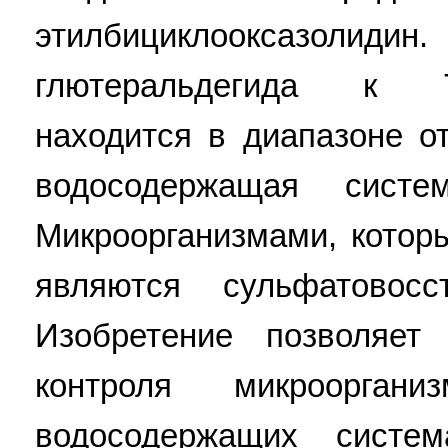
этилбициклооксазолид
глютеральдегида к 7-э
находится в диапазоне от
водосодержащая систе
Микроорганизмами, котор
являются сульфатовосс
Изобретение позволяет
контроля микроорга
водосодержащих систем