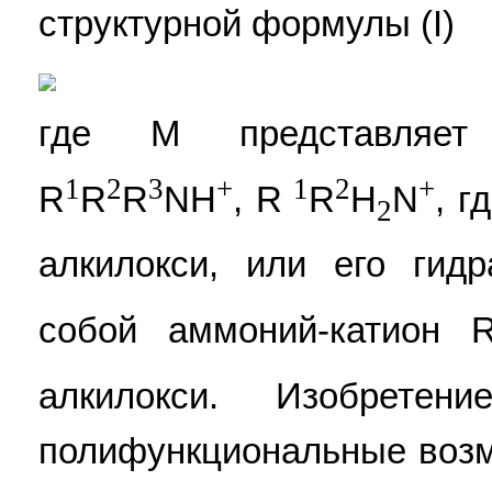
структурной формулы (I)
где М представляет 
1
2
3
+
1
2
+
R
R
R
NH
, R
R
H
N
, г
2
алкилокси, или его гид
собой аммоний-катион 
алкилокси. Изобретен
полифункциональные возмо