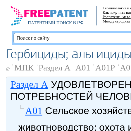
Терминология и 
Как получить па
Роспатент - мет
Международная 
В РФ
ПАТЕНТНЫЙ ПОИСК
Гербициды; альгициды
МПК
Раздел A
A01
A01P
A0
УДОВЛЕТВОРЕ
Раздел A
ПОТРЕБНОСТЕЙ ЧЕЛОВ
Сельское хозяйств
A01
животноводство; охота 