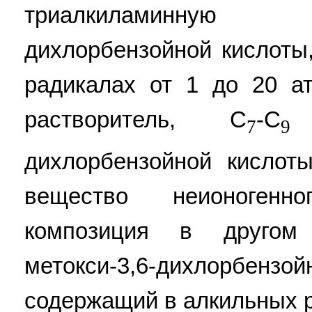
триалкиламинную с
дихлорбензойной кислоты
радикалах от 1 до 20 ат
растворитель, С
-С
э
7
9
дихлорбензойной кислоты
вещество неионогенн
композиция в другом
метокси-3,6-дихлорбензой
содержащий в алкильных р