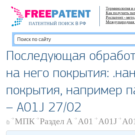
Терминология и 
Как получить па
Роспатент - мет
Международная 
В РФ
ПАТЕНТНЫЙ ПОИСК
Последующая обработ
на него покрытия: .на
покрытия, например 
– A01J 27/02
МПК
Раздел A
A01
A01J
A01