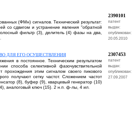
2390101
ванных (ФМн) сигналов. Технический результат:
патент
й со сдвигом и устранение явления "обратной
выдан:
олосный фильтр (3), делитель (4) фазы на два,
опубликован:
.
20.05.2010
2307453
ВО ДЛЯ ЕГО ОСУЩЕСТВЛЕНИЯ
яжения в постоянное. Техническим результатом
патент
нии способа селективной фазочувствительной
выдан:
т прохождения этим сигналом своего пикового
опубликован:
рого получают сетку частот. Сложением частот
27.09.2007
сатор (8), буфер (9), кварцевый генератор (10)
, аналоговый ключ (15). 2 н.п. ф-лы, 4 ил.