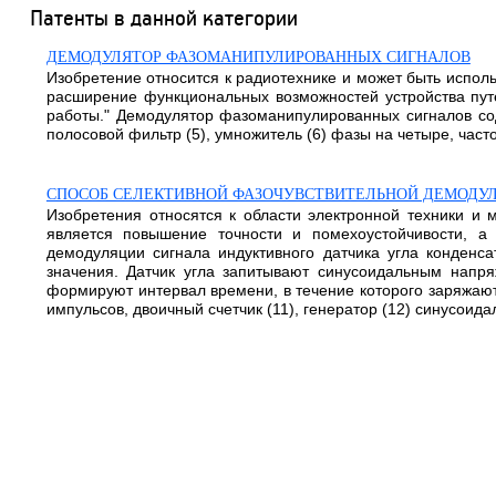
Патенты в данной категории
ДЕМОДУЛЯТОР ФАЗОМАНИПУЛИРОВАННЫХ СИГНАЛОВ
Изобретение относится к радиотехнике и может быть испол
расширение функциональных возможностей устройства пут
работы." Демодулятор фазоманипулированных сигналов соде
полосовой фильтр (5), умножитель (6) фазы на четыре, частот
СПОСОБ СЕЛЕКТИВНОЙ ФАЗОЧУВСТВИТЕЛЬНОЙ ДЕМОДУЛ
Изобретения относятся к области электронной техники и 
является повышение точности и помехоустойчивости, а
демодуляции сигнала индуктивного датчика угла конденс
значения. Датчик угла запитывают синусоидальным напря
формируют интервал времени, в течение которого заряжают 
импульсов, двоичный счетчик (11), генератор (12) синусоидал