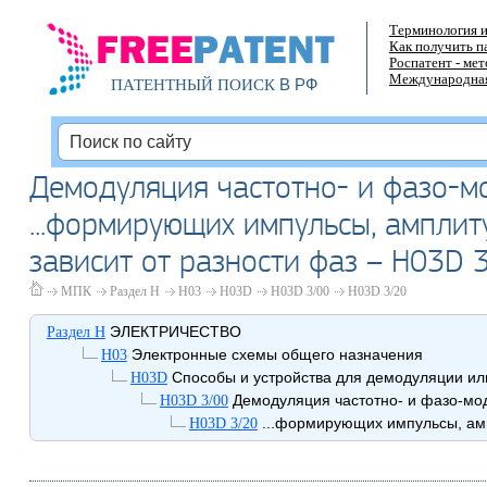
Терминология и
Как получить п
Роспатент - ме
Международная
В РФ
ПАТЕНТНЫЙ ПОИСК
Демодуляция частотно- и фазо-м
...формирующих импульсы, амплит
зависит от разности фаз – H03D 
МПК
Раздел H
H03
H03D
H03D 3/00
H03D 3/20
ЭЛЕКТРИЧЕСТВО
Раздел H
Электронные схемы общего назначения
H03
Способы и устройства для демодуляции ил
H03D
Демодуляция частотно- и фазо-мо
H03D 3/00
...формирующих импульсы, амп
H03D 3/20