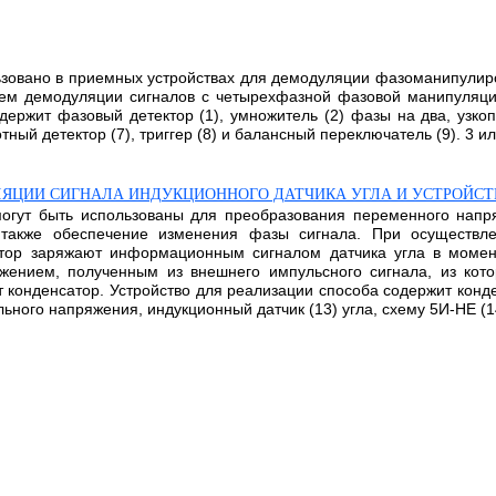
ьзовано в приемных устройствах для демодуляции фазоманипулиро
ем демодуляции сигналов с четырехфазной фазовой манипуляцие
ржит фазовый детектор (1), умножитель (2) фазы на два, узкоп
ный детектор (7), триггер (8) и балансный переключатель (9). 3 ил
ЯЦИИ СИГНАЛА ИНДУКЦИОННОГО ДАТЧИКА УГЛА И УСТРОЙСТ
могут быть использованы для преобразования переменного напр
 также обеспечение изменения фазы сигнала. При осуществле
атор заряжают информационным сигналом датчика угла в момен
жением, полученным из внешнего импульсного сигнала, из кото
конденсатор. Устройство для реализации способа содержит конден
ьного напряжения, индукционный датчик (13) угла, схему 5И-НЕ (14)