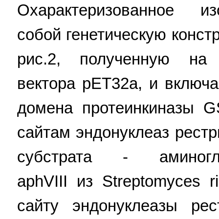
Охарактеризованное из
собой генетическую конст
рис.2, полученную на 
вектора pET32a, и включ
домена протеинкиназы G
сайтам эндонуклеаз рестри
субстрата - аминогли
aphVIII из Streptomyces 
сайту эндонуклеазы рес