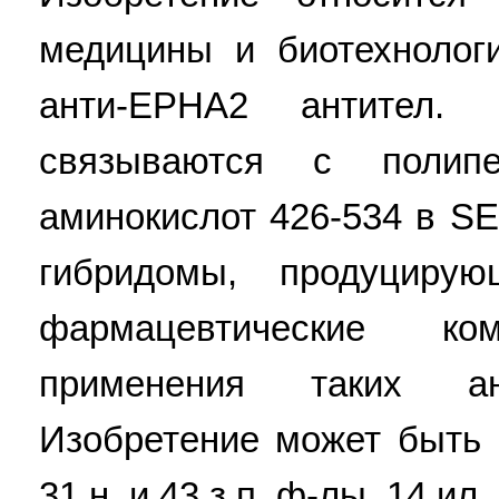
медицины и биотехнолог
анти-EPHA2 антител. 
связываются с полип
аминокислот 426-534 в S
гибридомы, продуциру
фармацевтические к
применения таких а
Изобретение может быть 
31 н. и 43 з.п. ф-лы, 14 ил.,