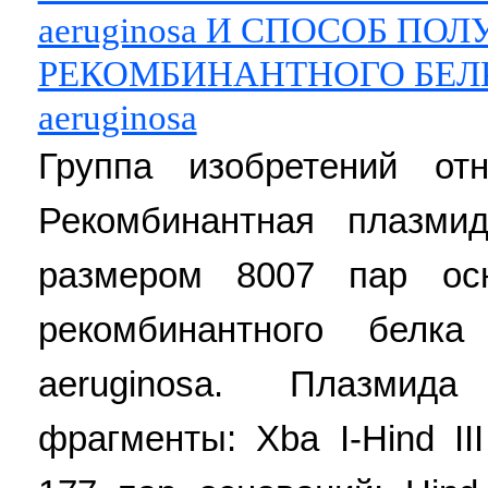
aeruginosa И СПОСОБ ПО
РЕКОМБИНАНТНОГО БЕЛКА
aeruginosa
Группа изобретений отн
Рекомбинантная плазм
размером 8007 пар осн
рекомбинантного белк
aeruginosa. Плазмид
фрагменты: Xba I-Hind I