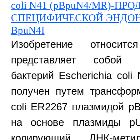
coli N41 (pBpuN4/MR)-ПР
СПЕЦИФИЧЕСКОЙ ЭНДОН
BpuN4I
Изобретение относит
представляет собой 
бактерий Escherichia col
получен путем трансфор
coli ER2267 плазмидой p
на основе плазмиды p
кодирующий ДНК-метил