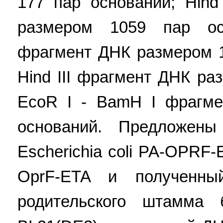
177 пар оснований; Hind 
размером 1059 пар осн
фрагмент ДНК размером 1
Hind III фрагмент ДНК ра
EcoR I - BamH I фрагм
оснований. Предложен
Еscherichia coli PA-OPRF
OprF-ETA и полученны
родительского штамма б