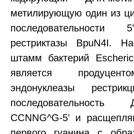
метилирующую один из ци
последовательности
рестриктазы BpuN4I. Н
штамм бактерий Escheric
является продуценто
эндонуклеазы рестри
последовательность 
CCNNG^G-5' и расщепля
первого гуанина с обра