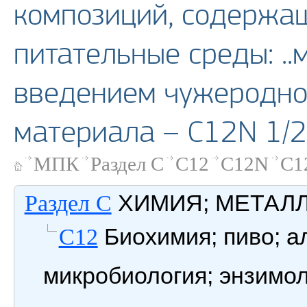
композиций, содержа
питательные среды: .
введением чужеродно
материала – C12N 1/
МПК
Раздел C
C12
C12N
C1
ХИМИЯ; МЕТАЛ
Раздел C
Биохимия; пиво; ал
C12
микробиология; энзимол