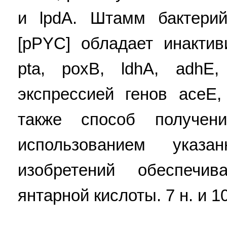
и lpdA. Штамм бактерий
[pPYC] обладает инакти
pta, рохВ, ldhA, adhE,
экспрессией генов асеЕ
также способ получен
использованием указ
изобретений обеспечи
янтарной кислоты. 7 н. и 10 