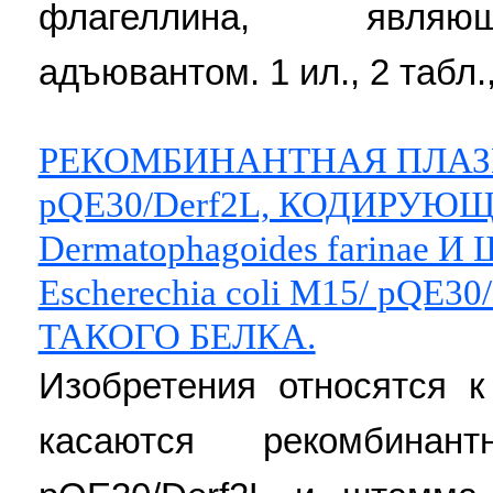
флагеллина, являю
адъювантом. 1 ил., 2 табл.,
РЕКОМБИНАНТНАЯ ПЛА
pQE30/Derf2L, КОДИРУЮЩ
Dermatophagoides farina
Escherechia coli M15/ pQE
ТАКОГО БЕЛКА.
Изобретения относятся к
касаются рекомбина