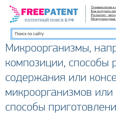
Терминология и 
Как получить па
Роспатент - мет
Международная 
В РФ
ПАТЕНТНЫЙ ПОИСК
Микроорганизмы, напр
композиции, способы 
содержания или конс
микроорганизмов или 
способы приготовлен