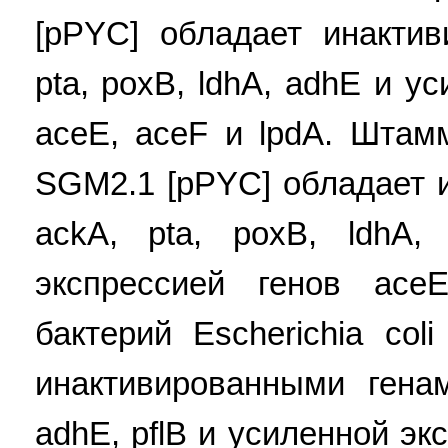
[pPYC] обладает инакти
pta, poxB, ldhA, adhE и у
асеЕ, aceF и lpdA. Штамм
SGM2.1 [pPYC] обладает 
ackA, pta, poxB, ldhA,
экспрессией генов ас
бактерий Escherichia co
инактивированными генам
adhE, pflB и усиленной эк