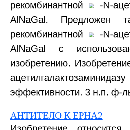
рекомбинантной
-N-аце
AlNaGal. Предложен т
рекомбинантной
-N-аце
AlNaGal с использов
изобретению. Изобретени
ацетилгалактозаминид
эффективности. 3 н.п. ф-лы,
АНТИТЕЛО К EPHA2
Изобретение относится