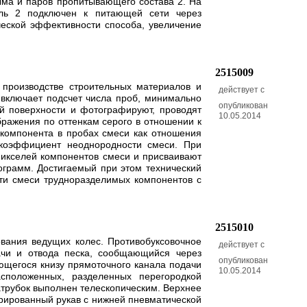
ыма и паров пропитывающего состава 2. На
ель 2 подключен к питающей сети через
ческой эффективности способа, увеличение
2515009
производстве строительных материалов и
действует с
включает подсчет числа проб, минимально
опубликован
й поверхности и фотографируют, проводят
10.05.2014
ражения по оттенкам серого в отношении к
 компонента в пробах смеси как отношения
 коэффициент неоднородности смеси. При
пикселей компонентов смеси и присваивают
ограмм. Достигаемый при этом технический
сти смеси трудноразделимых компонентов с
2515010
ования ведущих колес. Противобуксовочное
действует с
ачи и отвода песка, сообщающийся через
опубликован
яющегося книзу прямоточного канала подачи
10.05.2014
сположенных, разделенных перегородкой
атрубок выполнен телескопическим. Верхнее
фрированный рукав с нижней пневматической