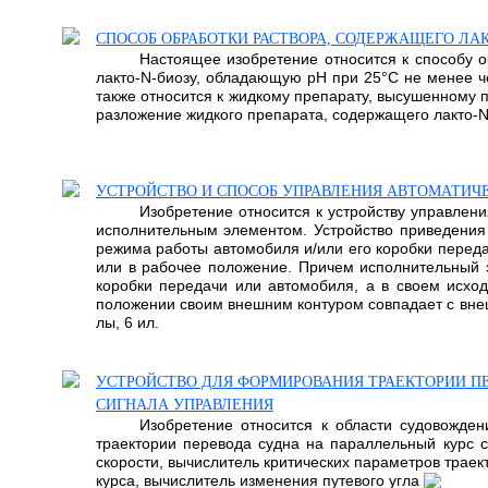
СПОСОБ ОБРАБОТКИ РАСТВОРА, СОДЕРЖАЩЕГО ЛА
Настоящее изобретение относится к способу 
лакто-N-биозу, обладающую рН при 25°С не менее че
также относится к жидкому препарату, высушенному 
разложение жидкого препарата, содержащего лакто-N-био
УСТРОЙСТВО И СПОСОБ УПРАВЛЕНИЯ АВТОМАТИЧ
Изобретение относится к устройству управле
исполнительным элементом. Устройство приведения 
режима работы автомобиля и/или его коробки переда
или в рабочее положение. Причем исполнительный 
коробки передачи или автомобиля, а в своем исхо
положении своим внешним контуром совпадает с внеш
лы, 6 ил.
УСТРОЙСТВО ДЛЯ ФОРМИРОВАНИЯ ТРАЕКТОРИИ П
СИГНАЛА УПРАВЛЕНИЯ
Изобретение относится к области судовожден
траектории перевода судна на параллельный курс с
скорости, вычислитель критических параметров трае
курса, вычислитель изменения путевого угла