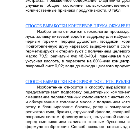
экстракта. Повышенное содержание L-аргинина дос
улучшить общее состояние сельскохозяйственной
количественные признаки продуктивности. 8 табл.
СПОСОБ ВЫРАБОТКИ КОНСЕРВОВ "ЩУКА ОБЖАРЕН
Изобретение относится к технологии производс
лука, заливку питьевой водой и выдержку для набух
черным горьким, перцем душистым, гвоздикой, кор
Подготовленную щуку нарезают, выдерживают в соле
герметизируют и стерилизуют с получением целевого
масло 79,5; репчатый лук 48,8-49,4; пшеничная му
уксусная кислота, в пересчете на 80%-ную концентра
лавровый лист 0,02; вода до выхода целевого продукт
СПОСОБ ВЫРАБОТКИ КОНСЕРВОВ "КОТЛЕТЫ РУБЛЕ
Изобретение относится к способу выработки 
предусматривает подготовку рецептурных компонен
смешивание перечисленных компонентов с частью сол
и обжаривание в топленом масле с получением котле
резку и бланширование брюквы, резку и заморажив
репчатого лука, брюквы, стручковой фасоли, сахарно
лавровым листом, фасовку котлет, полученной смеси
перед смешиванием заливают костным бульоном и 
формуле изобретения. Способ позволяет снизить адге