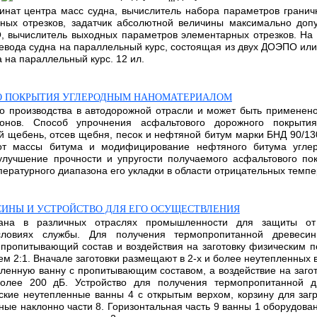
нат центра масс судна, вычислитель набора параметров гранич
ных отрезков, задатчик абсолютной величины максимально допу
, вычислитель выходных параметров элементарных отрезков. На
вода судна на параллельный курс, состоящая из двух ДОЭПО или
 на параллельный курс. 12 ил.
О ПОКРЫТИЯ УГЛЕРОДНЫМ НАНОМАТЕРИАЛОМ
го производства в автодорожной отрасли и может быть применен
тонов. Способ упрочнения асфальтового дорожного покрыт
й щебень, отсев щебня, песок и нефтяной битум марки БНД 90/1
 от массы битума и модифицирование нефтяного битума угле
 улучшение прочности и упругости получаемого асфальтового по
ературного диапазона его укладки в области отрицательных темпер
ИНЫ И УСТРОЙСТВО ДЛЯ ЕГО ОСУЩЕСТВЛЕНИЯ
вана в различных отраслях промышленности для защиты от
словиях службы. Для получения термопропитанной древеси
пропитывающий состав и воздействия на заготовку физическим
ем 2:1. Вначале заготовки размещают в 2-х и более неутепленных
пленную ванну с пропитывающим составом, а воздействие на заго
олее 200 дБ. Устройство для получения термопропитанной д
кие неутепленные ванны 4 с открытым верхом, корзину для загр
е наклонно части 8. Горизонтальная часть 9 ванны 1 оборудова