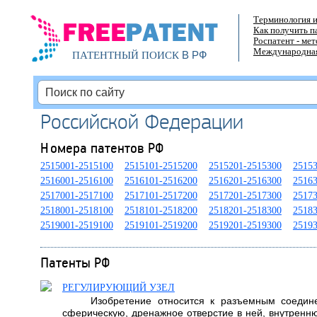
Терминология и
Как получить п
Роспатент - ме
Международная
В РФ
ПАТЕНТНЫЙ ПОИСК
Российской Федерации
Номера патентов РФ
2515001-2515100
2515101-2515200
2515201-2515300
2515
2516001-2516100
2516101-2516200
2516201-2516300
2516
2517001-2517100
2517101-2517200
2517201-2517300
2517
2518001-2518100
2518101-2518200
2518201-2518300
2518
2519001-2519100
2519101-2519200
2519201-2519300
2519
Патенты РФ
РЕГУЛИРУЮЩИЙ УЗЕЛ
Изобретение относится к разъемным соедине
сферическую, дренажное отверстие в ней, внутренню