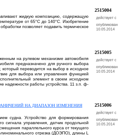
2515004
отавливают жидкую композицию, содержащую
действует с
температуре от 65°C до 140°C. Изобретение
опубликован
 обработки позволяет подавить термическое
10.05.2014
2515005
ложенным на рулевом механизме автомобиля
действует с
омобиля предназначено для ручного выбора
опубликован
, который переводится на выбор в исходное
10.05.2014
твие для выбора или управления функцией
Исполнительный элемент в своем исходном
 надежности работы устройства. 11 з.п. ф-
2515006
РАНИЧЕНИЙ НА ДИАПАЗОН ИЗМЕНЕНИЯ
действует с
нием судна. Устройство для формирования
опубликован
го сигнала управления, датчик продольной
10.05.2014
 смещения параллельного курса от текущего
олиноминального отрезка (ДОЭПО), длины L