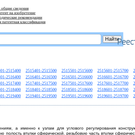
 общие сведения
атент на изобретение
тодические рекомендации
 патентная классификация
Реес
301-2515400
2515401-2515500
2515501-2515600
2515601-2515700
301-2516400
2516401-2516500
2516501-2516600
2516601-2516700
301-2517400
2517401-2517500
2517501-2517600
2517601-2517700
301-2518400
2518401-2518500
2518501-2518600
2518601-2518700
301-2519400
2519401-2519500
2519501-2519600
2519601-2519700
ниям, а именно к узлам для углового регулирования конструк
ю полость втулки сферической, резьбовую часть втулки сферичес