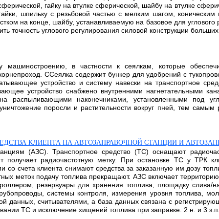
ферической, гайку на втулке сферической, шайбу на втулке сферич
гайки, шпильку с резьбовой частью с мелким шагом, конически
стком на конце, шайбу, устанавливаемую на базовое для углового 
ть точность углового регулирования силовой конструкции больших 
му машиностроению, в частности к сеялкам, которыe обеспеч
 корнепроход. CCеялка содержит бункер для удобрений с тукопро
атывающее устройство и систему навески на транспортное сред
ывающее устройство снабжено внутренними нагнетательными ка
ена распыливающими наконечниками, установленными под угл
уничтожение поросли и растительности вокруг пней, тем самым
ЕДСТВА КЛИЕНТА НА АВТОЗАПРАВОЧНОЙ СТАНЦИИ И АВТОЗАП
танциям (АЗС). Транспортное средство (ТС) оснащают радиочас
т получает радиочастотную метку. При остановке ТС у ТРК к
и со счета клиента снимают средства за заказанную им дозу топл
тных меток подачу топлива прекращают. АЗС включает территори
роллером, резервуары для хранения топлива, площадку слива/н
трубопроводы, системы контроля, измерения уровня топлива, м
зой данных, считывателями, а база данных связана с регистрирую
нии ТС и исключение хищений топлива при заправке. 2 н. и 3 з.п.