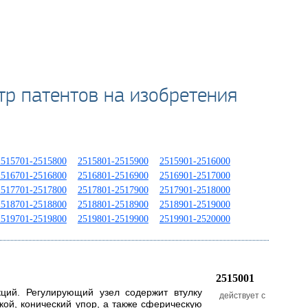
тр патентов на изобретения
2515701-2515800
2515801-2515900
2515901-2516000
2516701-2516800
2516801-2516900
2516901-2517000
2517701-2517800
2517801-2517900
2517901-2518000
2518701-2518800
2518801-2518900
2518901-2519000
2519701-2519800
2519801-2519900
2519901-2520000
2515001
ций. Регулирующий узел содержит втулку
действует с
кой, конический упор, а также сферическую