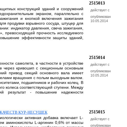
2515013
защитиых конструкций зданий и сооружений
действует с
едохранительным экраном, параллельно с
опубликован
зажигания и кнопкой включения зажигания
10.05.2014
для продувки взрывного сосуда, штуцер для
ании: индикатор давления, свеча зажигания,
в», превосходящей прочность исследуемого
 повышение эффективности защиты зданий,
2515014
ности самолета, в частности в устройстве
действует с
е через кривошип с секционным основным
опубликован
кий привод секций основного вала имеет
10.05.2014
с телами вращения с полым выходным валом.
иситетами, подшипников и рабочих колец. В
го колеса соответствующей ступени. Между
ий результат - повышение надежности
2515015
КАЧЕСТВ КУР-НЕСУШЕК
биологически активная добавка включает L-
действует с
ием аминокислоты L-аргинин 0,6% от массы
опубликован