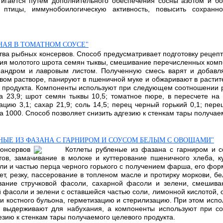
тигается путем дополнительного обеспечения сосны азотом и бо
 птицы, иммунобоилогическую активность, повысить сохранн
НАЯ В ТОМАТНОМ СОУСЕ"
тва рыбных консервов. Способ предусматривает подготовку рецеп
ания молотого шрота семян тыквы, смешивание перечисленных ком
иандром и лавровым листом. Полученную смесь варят и добавля
вом растворе, панируют в пшеничной муке и обжаривают в растит
 продукта. Компоненты используют при следующем соотношении ра
ка 23,9; шрот семян тыквы 10,5; томатное пюре, в пересчете на
цию 3,1; сахар 21,9; соль 14,5; перец черный горький 0,1; перец
а 1000. Способ позволяет снизить адгезию к стенкам тары получае
НЫЕ ИЗ ФАЗАНА С ГАРНИРОМ И СОУСОМ БЕЛЫМ С ОВОЩАМИ"
консервов
Котлеты рубленые из фазана с гарниром и 
тов, замачивание в молоке и куттерование пшеничного хлеба, к
и и частью перца черного горького с получением фарша, его фо
т, резку, пассерование в топленом масле и протирку моркови, бел
ание стручковой фасоли, сахарной фасоли и зелени, смешиван
й фасоли и зелени с оставшейся частью соли, лимонной кислотой, 
 и костного бульона, герметизацию и стерилизацию. При этом исп
выдерживают для набухания, а компоненты используют при соо
зию к стенкам тары получаемого целевого продукта.