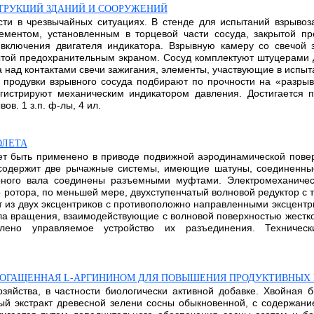
ТРУКЦИЙ ЗДАНИЙ И СООРУЖЕНИЙ
сти в чрезвычайных ситуациях. В стенде для испытаний взрыво
ментом, установленным в торцевой части сосуда, закрытой пр
включения двигателя индикатора. Взрывную камеру со свечой 
ытой предохранительным экраном. Сосуд комплектуют штуцерами 
а над контактами свечи зажигания, элементы, участвующие в испыт
 продувки взрывного сосуда подбирают по прочности на «разры
егистрируют механическим индикатором давления. Достигается
в. 1 з.п. ф-лы, 4 ил.
ОЛЕТА
т быть применено в приводе подвижной аэродинамической поверх
 содержит две рычажные системы, имеющие шатуны, соединенны
рного вала соединены разъемными муфтами. Электромеханичес
го ротора, по меньшей мере, двухступенчатый волновой редуктор 
т из двух эксцентриков с противоположно направленными эксцентр
ла вращения, взаимодействующие с волновой поверхностью жестко
но управляемое устройство их разъединения. Техническ
БОГАЩЕННАЯ L-АРГИНИНОМ ДЛЯ ПОВЫШЕНИЯ ПРОДУКТИВНЫХ 
озяйства, в частности биологически активной добавке. Хвойная 
ый экстракт древесной зелени сосны обыкновенной, с содержан