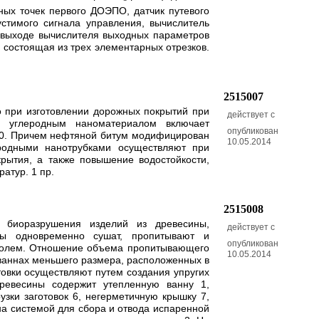
ных точек первого ДОЭПО, датчик путевого
стимого сигнала управления, вычислитель
 выходе вычислителя выходных параметров
 состоящая из трех элементарных отрезков.
2515007
о при изготовлении дорожных покрытий при
действует с
ия углеродным наноматериалом включает
опубликован
30. Причем нефтяной битум модифицирован
10.05.2014
родными нанотрубками осуществляют при
крытия, а также повышение водостойкости,
атур. 1 пр.
2515008
 биоразрушения изделий из древесины,
действует с
ны одновременно сушат, пропитывают и
опубликован
 полем. Отношение объема пропитывающего
10.05.2014
 ваннах меньшего размера, расположенных в
товки осуществляют путем создания упругих
ревесины содержит утепленную ванну 1,
узки заготовок 6, негерметичную крышку 7,
на системой для сбора и отвода испаренной