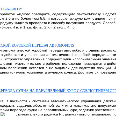
КТО-N-БИОЗУ
обработки жидкого препарата, содержащего лакто-N-биозу. Подг
м 2,0 и не более чем 5,5, и нагревают жидкую композицию при 
продукту жидкого препарата и способу получения продукта. Способ
зу. 4 н. и 1 з.п. ф-лы, 2 ил, 2 табл., 4 пр.
ЕСКОЙ КОРОБКОЙ ПЕРЕДАЧ АВТОМОБИЛЯ
ния автоматической коробкой передач автомобиля с одним распо
в действие и управления автоматической коробкой передач авт
ч. Устройство управления содержит один исполнительный элемент
элемент исключительно в рабочем положении приводится в дейс
дном положении остается в не видимой для водителя позиции. 
ним контуром компонента рулевого колеса. Достигается повышение
ЕРЕВОДА СУДНА НА ПАРАЛЛЕЛЬНЫЙ КУРС С СОБЛЮДЕНИЕМ ОГ
ия, в частности к системам автоматического управления движе
одержит: задатчик абсолютной величины максимально допустимо
ктории перевода судна на параллельный курс, задатчик расстояния
, минимального радиуса R
допустимого оптимального п
m