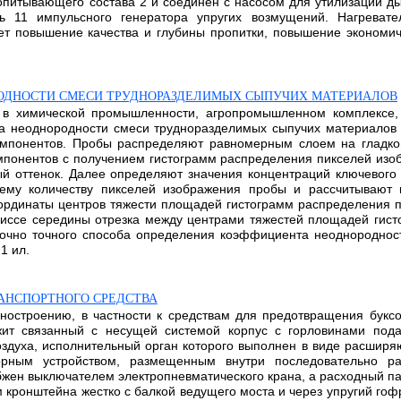
опитывающего состава 2 и соединен с насосом для утилизации д
ь 11 импульсного генератора упругих возмущений. Нагреват
ет повышение качества и глубины пропитки, повышение экономи
ОДНОСТИ СМЕСИ ТРУДНОРАЗДЕЛИМЫХ СЫПУЧИХ МАТЕРИАЛОВ
 в химической промышленности, агропромышленном комплексе, 
а неоднородности смеси трудноразделимых сыпучих материалов 
омпонентов. Пробы распределяют равномерным слоем на гладко
онентов с получением гистограмм распределения пикселей изоб
й оттенок. Далее определяют значения концентраций ключевого
щему количеству пикселей изображения пробы и рассчитывают
оординаты центров тяжести площадей гистограмм распределения 
циссе середины отрезка между центрами тяжестей площадей гист
аточно точного способа определения коэффициента неоднородно
1 ил.
АНСПОРТНОГО СРЕДСТВА
ностроению, в частности к средствам для предотвращения букс
ржит связанный с несущей системой корпус с горловинами под
оздуха, исполнительный орган которого выполнен в виде расшир
орным устройством, размещенным внутри последовательно ра
бжен выключателем электропневматического крана, а расходный п
ом кронштейна жестко с балкой ведущего моста и через упругий го