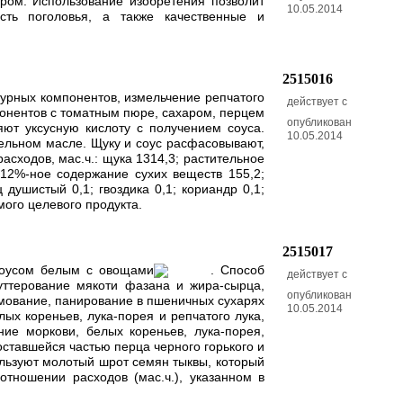
ром. Использование изобретения позволит
10.05.2014
ость поголовья, а также качественные и
2515016
турных компонентов, измельчение репчатого
действует с
понентов с томатным пюре, сахаром, перцем
опубликован
ют уксусную кислоту с получением соуса.
10.05.2014
ельном масле. Щуку и соус расфасовывают,
сходов, мас.ч.: щука 1314,3; растительное
 12%-ное содержание сухих веществ 155,2;
 душистый 0,1; гвоздика 0,1; кориандр 0,1;
мого целевого продукта.
2515017
соусом белым с овощами
. Способ
действует с
уттерование мякоти фазана и жира-сырца,
опубликован
рмование, панирование в пшеничных сухарях
10.05.2014
ых кореньев, лука-порея и репчатого лука,
ие моркови, белых кореньев, лука-порея,
оставшейся частью перца черного горького и
ользуют молотый шрот семян тыквы, который
тношении расходов (мас.ч.), указанном в