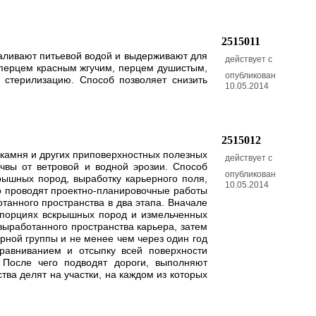
2515011
Заливают питьевой водой и выдерживают для
действует с
 перцем красным жгучим, перцем душистым,
опубликован
и стерилизацию. Способ позволяет снизить
10.05.2014
2515012
 камня и других приповерхностных полезных
действует с
очвы от ветровой и водной эрозии. Способ
опубликован
ышных пород, выработку карьерного поля,
10.05.2014
го проводят проектно-планировочные работы
отанного пространства в два этапа. Вначале
опорциях вскрышных пород и измельченных
выработанного пространства карьера, затем
рной группы и не менее чем через один год
равниванием и отсыпку всей поверхности
После чего подводят дороги, выполняют
ва делят на участки, на каждом из которых