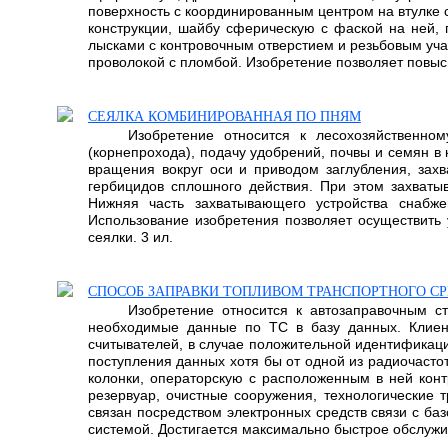
поверхность с координированным центром на втулке с
конструкции, шайбу сферическую с фаской на ней, 
лысками с контровочным отверстием и резьбовым уча
проволокой с пломбой. Изобретение позволяет повыси
СЕЯЛКА КОМБИНИРОВАННАЯ ПО ПНЯМ
Изобретение относится к лесохозяйственно
(корнепрохода), подачу удобрений, почвы и семян в
вращения вокруг оси и приводом заглубления, захв
гербицидов сплошного действия. При этом захват
Нижняя часть захватывающего устройства снабж
Использование изобретения позволяет осуществить 
сеялки. 3 ил.
СПОСОБ ЗАПРАВКИ ТОПЛИВОМ ТРАНСПОРТНОГО СР
Изобретение относится к автозаправочным с
необходимые данные по ТС в базу данных. Клиен
считывателей, в случае положительной идентификаци
поступления данных хотя бы от одной из радиочасто
колонки, операторскую с расположенным в ней конт
резервуар, очистные сооружения, технологические 
связан посредством электронных средств связи с ба
системой. Достигается максимально быстрое обслужива