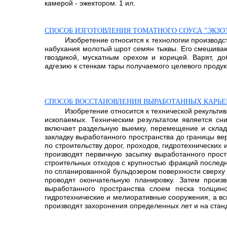
камерой - эжектором. 1 ил.
СПОСОБ ИЗГОТОВЛЕНИЯ ТОМАТНОГО СОУСА "ЭКЗО
Изобретение относится к технологии производс
набухания молотый шрот семян тыквы. Его смешиваю
гвоздикой, мускатным орехом и корицей. Варят, до
адгезию к стенкам тары получаемого целевого продук
СПОСОБ ВОССТАНОВЛЕНИЯ ВЫРАБОТАННЫХ КАРЬЕ
Изобретение относится к технической рекульти
ископаемых. Техническим результатом является сни
включает раздельную выемку, перемещение и склад
закладку выработанного пространства до границы ве
по строительству дорог, проходов, гидротехнических
производят первичную засыпку выработанного прос
строительных отходов с крупностью фракций последн
по спланированной бульдозером поверхности сверху 
проводят окончательную планировку. Затем произ
выработанного пространства слоем песка толщи
гидротехнические и мелиоративные сооружения, а вс
производят захоронения определенных лет и на стан