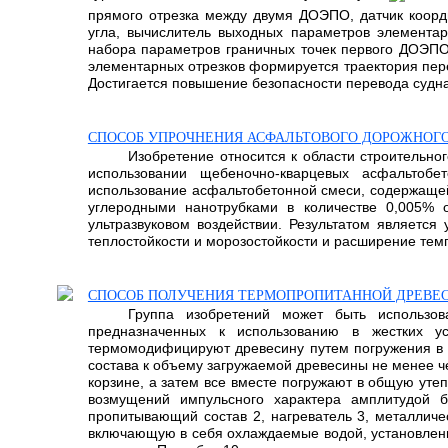
прямого отрезка между двумя ДОЭПО, датчик коорди
угла, вычислитель выходных параметров элементар
набора параметров граничных точек первого ДОЭПО
элементарных отрезков формируется траектория пере
Достигается повышение безопасности перевода судна
СПОСОБ УПРОЧНЕНИЯ АСФАЛЬТОВОГО ДОРОЖНОГ
Изобретение относится к области строительно
использовании щебеночно-кварцевых асфальтобе
использование асфальтобетонной смеси, содержаще
углеродными нанотрубками в количестве 0,005%
ультразвуковом воздействии. Результатом является
теплостойкости и морозостойкости и расширение темп
СПОСОБ ПОЛУЧЕНИЯ ТЕРМОПРОПИТАННОЙ ДРЕВЕС
Группа изобретений может быть использо
предназначенных к использованию в жестких у
термомодифицируют древесину путем погружения в 
состава к объему загружаемой древесины не менее ч
корзине, а затем все вместе погружают в общую уте
возмущений импульсного характера амплитудой б
пропитывающий состав 2, нагреватель 3, металличес
включающую в себя охлаждаемые водой, установленны