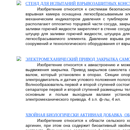
СТЕНД ДЛЯ ИСПЫТАНИЙ ВЗРЫВОЗАЩИТНЫХ КОНС
Изобретение относится к системам безопасно
взрывная камера оснащена легкосбрасываемым эле
механическим индикатором давления с тумблером 
располагают оппозитно торцевой части сосуда, закр
заливки горючей жидкости закрепляют в стенке сосуд
штуцер для заливки горючей жидкости, штуцера для
легкосбрасываемого элемента. Давление взрыва р
сооружений и технологического оборудования от взрыво
ЭЛЕКТРОМЕХАНИЧЕСКИЙ ПРИВОД ЗАКРЫЛКА САМ
Изобретение относится к авиастроению и може
выдвижения закрылка. Привод закрылков самолета
валом, который установлен в опорах. Секции опо
электродвигатель и датчик углового положения поло
Волнообразователь первой и второй ступеней состои
сепараторе первой и второй ступеней размещены те
основным и полым выходным валами установле
электромеханического привода. 4 з.п. ф-лы, 4 ил.
ХВОЙНАЯ БИОЛОГИЧЕСКИ АКТИВНАЯ ДОБАВКА, О
Изобретение относится к области сельского х
аргинин, при этом она содержит биоактивный хвойн