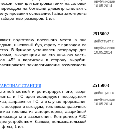
опубликован
еской, клей для контровки гайки на силовой
10.05.2014
м переходом на больший диаметр шпильки с
регулирования основание. Гайки законтрены
габаритных размеров. 1 ил.
2515002
ивают подготовку посевного места в пне
действует с
водами, шнековый бур, фрезу с приводом ее
опубликован
ство. В бункере установлен резервуар для
10.05.2014
налами, выходящими на его нижнюю часть.
ом 45° к вертикали в сторону вырубки.
 расширяются технологические возможности
2515003
РАВОЧНАЯ СТАНЦИЯ
тотной меткой и регистрируют его, вводя
действует с
лиента и ТС идентифицируют посредством
опубликован
ива, заправляют ТС, а в случае прерывания
10.05.2014
ю с въездом и выездом, топливозаправочные
алива топлива из автоцистерны, аварийный
олниезащиты и заземления. Контроллер АЗС
щим устройством, банком, пользовательской
 ф-лы, 1 ил.