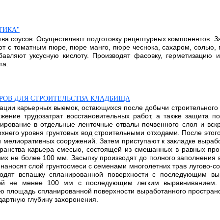
ТИКА"
тва соусов. Осуществляют подготовку рецептурных компонентов. 
т с томатным пюре, пюре манго, пюре чеснока, сахаром, солью,
бавляют уксусную кислоту. Производят фасовку, герметизацию 
та.
РОВ ДЛЯ СТРОИТЕЛЬСТВА КЛАДБИЩА
вации карьерных выемок, остающихся после добычи строительного
жение трудозатрат восстановительных работ, а также защита п
ирование в отдельные ленточные отвалы почвенного слоя и вскр
рхнего уровня грунтовых вод строительными отходами. После это
 и мелиоративных сооружений. Затем приступают к закладке выраб
транства карьера смесью, состоящей из смешанных в равных пр
их не более 100 мм. Засыпку производят до полного заполнения 
наносят слой грунтосмеси с семенами многолетних трав лугово-со
водят вспашку спланированной поверхности с последующим вы
ной не менее 100 мм с последующим легким выравниванием. 
ю площадь спланированной поверхности выработанного пространст
дартную глубину захоронения.