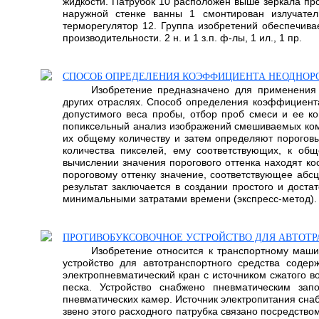
жидкости. Патрубок 10 расположен выше зеркала пр
наружной стенке ванны 1 смонтирован излучател
терморегулятор 12. Группа изобретений обеспечива
производительности. 2 н. и 1 з.п. ф-лы, 1 ил., 1 пр.
СПОСОБ ОПРЕДЕЛЕНИЯ КОЭФФИЦИЕНТА НЕОДНОР
Изобретение предназначено для применения
других отраслях. Способ определения коэффициент
допустимого веса пробы, отбор проб смеси и ее к
попиксельный анализ изображений смешиваемых комп
их общему количеству и затем определяют пороговы
количества пикселей, ему соответствующих, к об
вычислении значения порогового оттенка находят к
пороговому оттенку значение, соответствующее абс
результат заключается в создании простого и дост
минимальными затратами времени (экспресс-метод). 
ПРОТИВОБУКСОВОЧНОЕ УСТРОЙСТВО ДЛЯ АВТОТР
Изобретение относится к транспортному маши
устройство для автотранспортного средства соде
электропневматический кран с источником сжатого в
песка. Устройство снабжено пневматическим зап
пневматических камер. Источник электропитания сна
звено этого расходного патрубка связано посредств