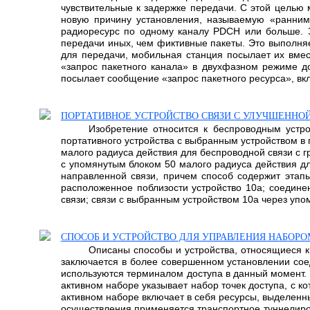
чувствительные к задержке передачи. С этой целью
новую причину установления, называемую «ранним
радиоресурс по одному каналу PDCH или больше. З
передачи иных, чем фиктивные пакеты. Это выполня
для передачи, мобильная станция посылает их вме
«запрос пакетного канала» в двухфазном режиме д
посылает сообщение «запрос пакетного ресурса», в
ПОРТАТИВНОЕ УСТРОЙСТВО СВЯЗИ С УЛУЧШЕНН
Изобретение относится к беспроводным устро
портативного устройства с выбранным устройством в 
малого радиуса действия для беспроводной связи с 
с упомянутым блоком 50 малого радиуса действия дл
направленной связи, причем способ содержит этапы
расположенное поблизости устройство 10а; соедине
связи; связи с выбранным устройством 10а через упом
СПОСОБ И УСТРОЙСТВО ДЛЯ УПРАВЛЕНИЯ НАБОР
Описаны способы и устройства, относящиеся к
заключается в более совершенном установлении сое
используются терминалом доступа в данный момент.
активном наборе указывает набор точек доступа, с 
активном наборе включает в себя ресурсы, выделенн
осуществления применяется транспортное туннелиров