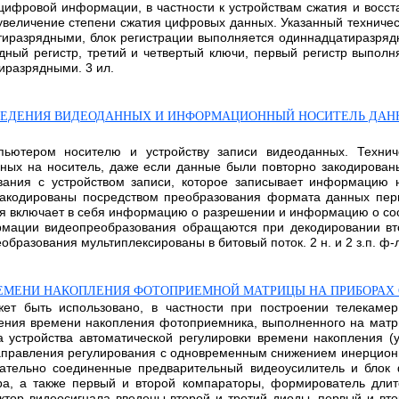
 цифровой информации, в частности к устройствам сжатия и восс
увеличение степени сжатия цифровых данных. Указанный технически
иразрядными, блок регистрации выполняется одиннадцатиразрядн
дный регистр, третий и четвертый ключи, первый регистр выпо
иразрядными. 3 ил.
ЗВЕДЕНИЯ ВИДЕОДАННЫХ И ИНФОРМАЦИОННЫЙ НОСИТЕЛЬ ДАН
пьютером носителю и устройству записи видеоданных. Технич
ных на носитель, даже если данные были повторно закодирован
вания с устройством записи, которое записывает информацию
 закодированы посредством преобразования формата данных пе
ая включает в себя информацию о разрешении и информацию о со
рмации видеопреобразования обращаются при декодировании вт
азования мультиплексированы в битовый поток. 2 н. и 2 з.п. ф-л
ЕМЕНИ НАКОПЛЕНИЯ ФОТОПРИЕМНОЙ МАТРИЦЫ НА ПРИБОРАХ 
ет быть использовано, в частности при построении телекамер,
ения времени накопления фотоприемника, выполненного на матр
а устройства автоматической регулировки времени накопления 
аправления регулирования с одновременным снижением инерционно
ательно соединенные предварительный видеоусилитель и блок ф
ра, а также первый и второй компараторы, формирователь длит
ктор видеосигнала введены второй и третий диоды, первый и вт