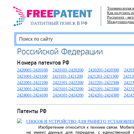
Терминология и
Как получить п
Роспатент - ме
Международная
В РФ
ПАТЕНТНЫЙ ПОИСК
Российской Федерации
Номера патентов РФ
2420001-2420100
2420101-2420200
2420201-2420300
2420
2421001-2421100
2421101-2421200
2421201-2421300
24213
2422001-2422100
2422101-2422200
2422201-2422300
2422
2423001-2423100
2423101-2423200
2423201-2423300
2423
2424001-2424100
2424101-2424200
2424201-2424300
2424
Патенты РФ
СПОСОБ И УСТРОЙСТВО ДЛЯ РАННЕГО УСТАНОВЛЕ
Изобретение относится к технике связи. Моби
не имеет данных для передачи, с единственной 