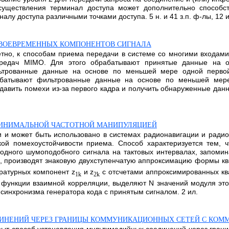
существления терминал доступа может дополнительно способст
лу доступа различными точками доступа. 5 н. и 41 з.п. ф-лы, 12 и
СВОЕВРЕМЕННЫХ КОМПОНЕНТОВ СИГНАЛА
ретно, к способам приема передачи в системе со многими входам
редач MIMO. Для этого обрабатывают принятые данные на ос
ьтрованные данные на основе по меньшей мере одной первой
абатывают фильтрованные данные на основе по меньшей мер
авить помехи из-за первого кадра и получить обнаруженные данные
МИНИМАЛЬНОЙ ЧАСТОТНОЙ МАНИПУЛЯЦИЕЙ
и и может быть использовано в системах радионавигации и радио
ой помехоустойчивости приема. Способ характеризуется тем, 
одного шумоподобного сигнала на тактовых интервалах, запоми
, производят знаковую двухступенчатую аппроксимацию формы кв
ратурных компонент z
и z
с отсчетами аппроксимированных кв
1k
2k
 функции взаимной корреляции, выделяют N значений модуля это
синхронизма генератора кода с принятым сигналом. 2 ил.
ИНЕНИЙ ЧЕРЕЗ ГРАНИЦЫ КОММУНИКАЦИОННЫХ СЕТЕЙ С КОМ