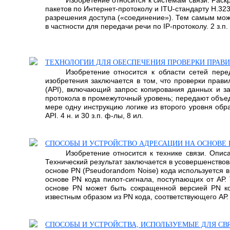
Изобретение относится к системам связи. Рас
пакетов по Интернет-протоколу и ITU-стандарту Н.3
разрешения доступа («соединение»). Тем самым мо
в частности для передачи речи по IP-протоколу. 2 з.п.
ТЕХНОЛОГИИ ДЛЯ ОБЕСПЕЧЕНИЯ ПРОВЕРКИ ПРАВ
Изобретение относится к области сетей пер
изобретения заключается в том, что проверки пра
(API), включающий запрос копирования данных и за
протокола в промежуточный уровень; передают объед
мере одну инструкцию логике из второго уровня обр
API. 4 н. и 30 з.п. ф-лы, 8 ил.
СПОСОБЫ И УСТРОЙСТВО АДРЕСАЦИИ НА ОСНОВЕ 
Изобретение относится к технике связи. Опис
Технический результат заключается в усовершенствов
основе PN (Pseudorandom Noise) кода используется в
основе PN кода пилот-сигнала, поступающих от АР.
основе PN может быть сокращенной версией PN код
известным образом из PN кода, соответствующего АР. 1
СПОСОБЫ И УСТРОЙСТВА, ИСПОЛЬЗУЕМЫЕ ДЛЯ СВ