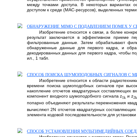
между точками доступа. В некоторых вариантах о
доступом к среде (МАС-ресурсов), выделенных термина
ОБНАРУЖЕНИЕ MIMO С ПОДАВЛЕНИЕМ ПОМЕХ У 
Изобретение относится к связи, а более конк
результат заключается в эффективном приеме пе
фильтрованные данные. Затем обрабатывают фил
обнаруженные данные для первого кадра, и обр
декодированных данных для первого кадра, чтобы под
ил., 1 табл.
СПОСОБ ПОИСКА ШУМОПОДОБНЫХ СИГНАЛОВ С 
Изобретение относится к области радиотехник
времени поиска шумоподобных сигналов при высок
накопление отсчетов квадратурных составляющих вх
компонент входного шумоподобного сигнала z
и z
1k
2k
попарно объединяют результаты перемножения квад
вычисляют 2N отсчетов квадратурных составляющих
элемента кодовой последовательности для установки 
СПОСОБ УСТАНОВЛЕНИЯ МУЛЬТИМЕДИЙНЫХ СОЕД