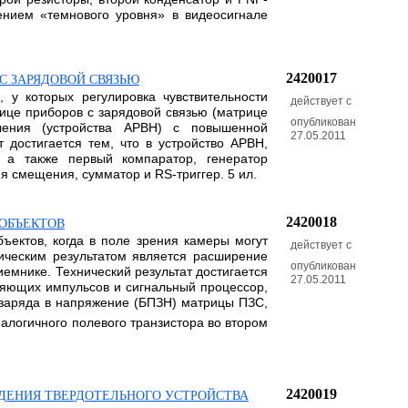
нием «темнового уровня» в видеосигнале
2420017
С ЗАРЯДОВОЙ СВЯЗЬЮ
 у которых регулировка чувствительности
действует с
ице приборов с зарядовой связью (матрице
опубликован
пления (устройства АРВН) с повышенной
27.05.2011
 достигается тем, что в устройство АРВН,
 а также первый компаратор, генератор
я смещения, сумматор и RS-триггер. 5 ил.
2420018
ОБЪЕКТОВ
ъектов, когда в поле зрения камеры могут
действует с
ическим результатом является расширение
опубликован
мнике. Технический результат достигается
27.05.2011
вляющих импульсов и сигнальный процессор,
 заряда в напряжение (БПЗН) матрицы ПЗС,
алогичного полевого транзистора во втором
2420019
ДЕНИЯ ТВЕРДОТЕЛЬНОГО УСТРОЙСТВА