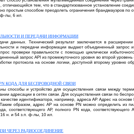
крыт способ установления мультимедийных соединений через гран
23, отличающийся тем, что в стандартизованное установление соед
жно простым способом преодолеть ограничения брандмауэров по 
 ф-лы, 6 ил.
ИЛЬНОСТИ И ПЕРЕДАЧИ ИНФОРМАЦИИ
едачи данных. Технический результат заключается в расширени
вильности и передачи информации выдают объединенный запрос 
прос проверки правильности с помощью циклически избыточного
иненный запрос API из промежуточного уровня во второй уровень
аботки протокола на основе логики, доступной второму уровню об
PN КОДА ДЛЯ БЕСПРОВОДНОЙ СВЯЗИ
аны способы и устройство для осуществления связи между термин
ании адресации в сетях связи. Для осуществления связи по беспр
 качестве идентификатора, например, адреса АР. Адрес на основе
 Таким образом, адрес АР на основе PN можно определить из пил
а, соответствующего АР, полного PN кода, соответствующего А
6 н. и 54 з.п. ф-лы, 10 ил.
ЯЗИ ЧЕРЕЗ РАДИОСОЕДИНЕНИЕ