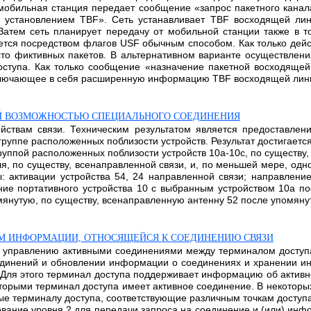
 мобильная станция передает сообщение «запрос пакетного кана
 установлением TBF». Сеть устанавливает TBF восходящей лин
атем сеть планирует передачу от мобильной станции также в то
ется посредством флагов USF обычным способом. Как только дей
сто фиктивных пакетов. В альтернативном варианте осуществлен
оступа. Как только сообщение «назначение пакетной восходящей
ключающее в себя расширенную информацию TBF восходящей линии.
ОЙ ВОЗМОЖНОСТЬЮ СПЕЦИАЛЬНОГО СОЕДИНЕНИЯ
йствам связи. Техническим результатом является предоставлен
группе расположенных поблизости устройств. Результат достигается
группой расположенных поблизости устройств 10а-10с, по существу
я, по существу, всенаправленной связи, и, по меньшей мере, одно
: активации устройства 54, 24 направленной связи; направление
ние портативного устройства 10 с выбранным устройством 10а по
янутую, по существу, всенаправленную антенну 52 после упомянутог
ОМ ИНФОРМАЦИИ, ОТНОСЯЩЕЙСЯ К СОЕДИНЕНИЮ СВЯЗИ
 управлению активными соединениями между терминалом доступа 
динений и обновлении информации о соединениях и хранении инф
 Для этого терминал доступа поддерживает информацию об актив
которыми терминал доступа имеет активное соединение. В некото
ые терминалу доступа, соответствующие различным точкам доступа
ание уровня 2 для передачи запроса на соединение и (или) инф