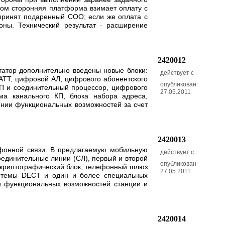
ом сторонняя платформа взимает оплату с
 принят подаренный СОО; если же оплата с
ны. Технический результат - расширение
2420012
татор дополнительно введены новые блоки:
действует с
 АТТ, цифровой АЛ, цифрового абонентского
опубликован
КП и соединительный процессор, цифрового
27.05.2011
ма канального КП, блока набора адреса,
ении функциональных возможностей за счет
.
2420013
ефонной связи. В предлагаемую мобильную
действует с
единительные линии (СЛ), первый и второй
опубликован
й криптографический блок, телефонный шлюз
27.05.2011
истемы DECT и один и более специальных
и функциональных возможностей станции и
2420014