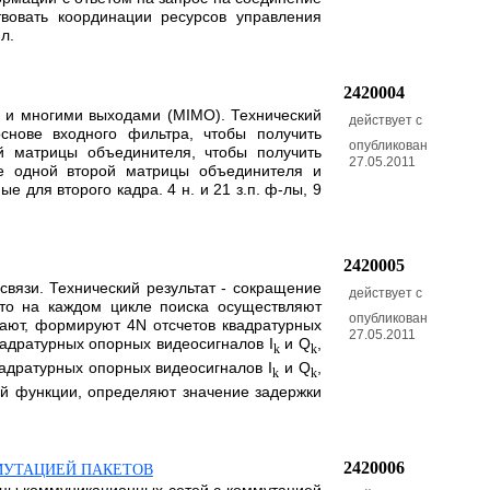
вовать координации ресурсов управления
л.
2420004
и и многими выходами (MIMO). Технический
действует с
нове входного фильтра, чтобы получить
опубликован
 матрицы объединителя, чтобы получить
27.05.2011
е одной второй матрицы объединителя и
 для второго кадра. 4 н. и 21 з.п. ф-лы, 9
2420005
связи. Технический результат - сокращение
действует с
что на каждом цикле поиска осуществляют
опубликован
нают, формируют 4N отсчетов квадратурных
27.05.2011
адратурных опорных видеосигналов I
и Q
,
k
k
адратурных опорных видеосигналов I
и Q
,
k
k
й функции, определяют значение задержки
2420006
МУТАЦИЕЙ ПАКЕТОВ