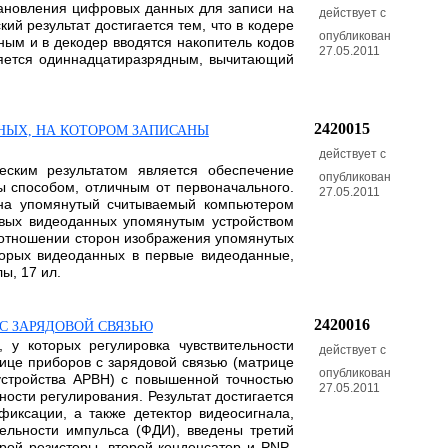
тановления цифровых данных для записи на
действует с
й результат достигается тем, что в кодере
опубликован
ым и в декодер вводятся накопитель кодов
27.05.2011
лняется одиннадцатиразрядным, вычитающий
2420015
НЫХ, НА КОТОРОМ ЗАПИСАНЫ
действует с
еским результатом является обеспечение
опубликован
ы способом, отличным от первоначального.
27.05.2011
 на упомянутый считываемый компьютером
рвых видеоданных упомянутым устройством
отношении сторон изображения упомянутых
орых видеоданных в первые видеоданные,
ы, 17 ил.
2420016
С ЗАРЯДОВОЙ СВЯЗЬЮ
 у которых регулировка чувствительности
действует с
ице приборов с зарядовой связью (матрице
опубликован
(устройства АРВН) с повышенной точностью
27.05.2011
сти регулирования. Результат достигается
иксации, а также детектор видеосигнала,
ельности импульса (ФДИ), введены третий
орой резисторы, второй конденсатор и PNP-