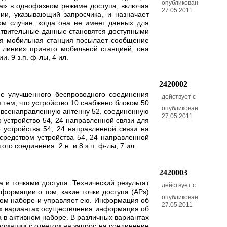
опубликован
ла» в однофазном режиме доступа, включая
27.05.2011
ии, указывающий запросчика, и назначает
м случае, когда она не имеет данных для
ствительные данные становятся доступными
ия мобильная станция посылает сообщение
 линии» принято мобильной станцией, она
 9 з.п. ф-лы, 4 ил.
2420002
ие улучшенного беспроводного соединения
действует с
 тем, что устройство 10 снабжено блоком 50
опубликован
, всенаправленную антенну 52, соединенную
27.05.2011
 устройство 54, 24 направленной связи для
 устройства 54, 24 направленной связи на
средством устройства 54, 24 направленной
о соединения. 2 н. и 8 з.п. ф-лы, 7 ил.
2420003
и точками доступа. Технический результат
действует с
ормации о том, какие точки доступа (APs)
опубликован
ном наборе и управляет ею. Информация об
27.05.2011
рых вариантах осуществления информация об
 в активном наборе. В различных вариантах
ормации с ответом на запрос на соединение