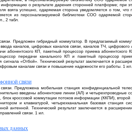
информацию о результате дарения сторонней платформе; при эт
ля взята успешно, одаряемая сторона уведомляется о том, что
яется из персонализируемой библиотеки СОО одаряемой сторо
., 2 табл.
 связи. Предложен гибридный коммутатор. В предлагаемый комму
ок ввода каналов, цифровых каналов связи, каналов ТЧ, цифрового
чи абонентского КП, пакетный процессор приема абонентского 
оцессор передачи канального КП и пакетный процессор прие
я сигнала «Отбой». Технический результат заключается в расшир
ифровым каналам связи и повышение надежности его работы. 1 ил
ФОННОЙ СВЯЗИ
й связи. Предложена мобильная станция конфиденциальной тел
ительно введены абонентские линии (АЛ) и четырехпроводные со
сса, блок кроссовой коммутации потоков информации (ККПИ), второ
нитором и клавиатурой, четырехканальная базовая станция с
нной антенной. Технический результат заключается в расширени
равлений связи. 1 ил.
ОВЫХ ДАННЫХ