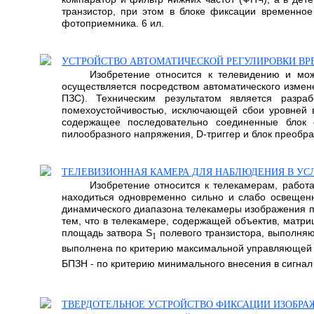
транзистор, при этом в блоке фиксации временно
фотоприемника. 6 ил.
УСТРОЙСТВО АВТОМАТИЧЕСКОЙ РЕГУЛИРОВКИ ВР
Изобретение относится к телевидению и може
осуществляется посредством автоматического измен
ПЗС). Техническим результатом является разра
помехоустойчивостью, исключающей сбои уровней вы
содержащее последовательно соединенные блок о
пилообразного напряжения, D-триггер и блок преобра
ТЕЛЕВИЗИОННАЯ КАМЕРА ДЛЯ НАБЛЮДЕНИЯ В УС
Изобретение относится к телекамерам, работ
находиться одновременно сильно и слабо освещенн
динамического диапазона телекамеры изображения п
тем, что в телекамере, содержащей объектив, матри
площадь затвора S
полевого транзистора, выполняю
1
выполнена по критерию максимальной управляющей с
БПЗН - по критерию минимального внесения в сигнал
ТВЕРДОТЕЛЬНОЕ УСТРОЙСТВО ФИКСАЦИИ ИЗОБРА