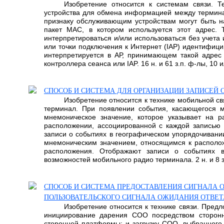
Изобретение относится к системам связи. Т
устройства для обмена информацией между терминал
признаку обслуживающим устройствам могут быть н
пакет MAC, в котором используется этот адрес. 
интерпретироваться и/или использоваться без учет
или точки подключения к Интернет (IAP) идентифици
интерпретируется в АР, принимающем такой адрес 
контроллера сеанса или IAP. 16 н. и 61 з.п. ф-лы, 10 и
СПОСОБ И СИСТЕМА ДЛЯ ОРГАНИЗАЦИИ ЗАПИСЕЙ 
Изобретение относится к технике мобильной с
терминал. При появлении события, касающегося м
мнемоническое значение, которое указывает на 
расположении, ассоциированной с каждой записью 
записи о событиях в географическом упорядочивании
мнемоническим значением, относящимся к располож
расположения. Отображают записи о событиях в
возможностей мобильного радио терминала. 2 н. и 8 з.
СПОСОБ И СИСТЕМА ПРЕДОСТАВЛЕНИЯ СИГНАЛА 
ПОЛЬЗОВАТЕЛЬСКОГО СИГНАЛА ОЖИДАНИЯ ОТВЕТ
Изобретение относится к технике связи. Пред
инициирование дарения СОО посредством сторонн
сторонней платформы; и загрузку СОО, выбранного