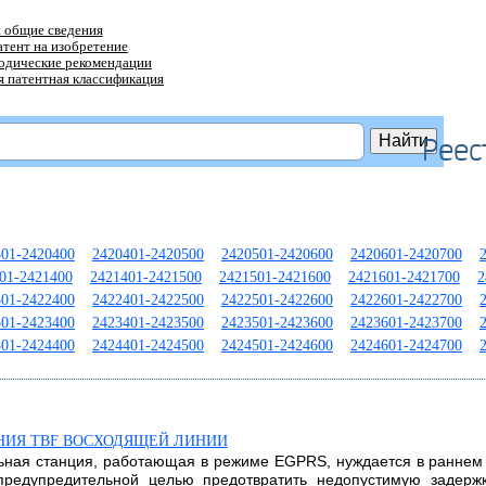
 общие сведения
атент на изобретение
тодические рекомендации
 патентная классификация
Реес
301-2420400
2420401-2420500
2420501-2420600
2420601-2420700
01-2421400
2421401-2421500
2421501-2421600
2421601-2421700
2
301-2422400
2422401-2422500
2422501-2422600
2422601-2422700
301-2423400
2423401-2423500
2423501-2423600
2423601-2423700
301-2424400
2424401-2424500
2424501-2424600
2424601-2424700
НИЯ TBF ВОСХОДЯЩЕЙ ЛИНИИ
льная станция, работающая в режиме EGPRS, нуждается в раннем
предупредительной целью предотвратить недопустимую задер