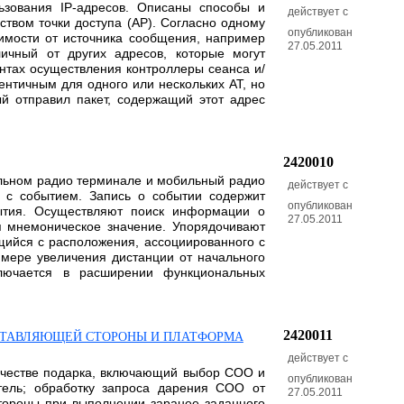
льзования IP-адресов. Описаны способы и
действует с
твом точки доступа (АР). Согласно одному
опубликован
имости от источника сообщения, например
27.05.2011
ичный от других адресов, которые могут
нтах осуществления контроллеры сеанса и/
ентичным для одного или нескольких AT, но
й отправил пакет, содержащий этот адрес
2420010
ильном радио терминале и мобильный радио
действует с
 с событием. Запись о событии содержит
опубликован
бытия. Осуществляют поиск информации о
27.05.2011
я мнемоническое значение. Упорядочивают
ющийся с расположения, ассоциированного с
мере увеличения дистанции от начального
ключается в расширении функциональных
2420011
ОСТАВЛЯЮЩЕЙ СТОРОНЫ И ПЛАТФОРМА
действует с
качестве подарка, включающий выбор СОО и
опубликован
тель; обработку запроса дарения СОО от
27.05.2011
тороны при выполнении заранее заданного