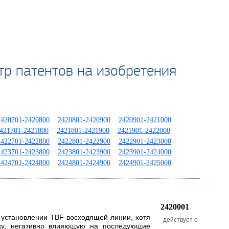
тр патентов на изобретения
2420701-2420800
2420801-2420900
2420901-2421000
421701-2421800
2421801-2421900
2421901-2422000
2422701-2422800
2422801-2422900
2422901-2423000
2423701-2423800
2423801-2423900
2423901-2424000
2424701-2424800
2424801-2424900
2424901-2425000
2420001
 установлении TBF восходящей линии, хотя
действует с
жку, негативно влияющую на последующие