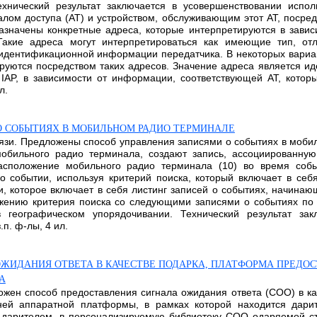
ехнический результат заключается в усовершенствовании испо
ом доступа (AT) и устройством, обслуживающим этот AT, посредс
азначены конкретные адреса, которые интерпретируются в завис
Такие адреса могут интерпретироваться как имеющие тип, отл
а идентификационной информации передатчика. В некоторых вариа
руются посредством таких адресов. Значение адреса является ид
IAP, в зависимости от информации, соответствующей AT, которы
л.
О СОБЫТИЯХ В МОБИЛЬНОМ РАДИО ТЕРМИНАЛЕ
вязи. Предложены способ управления записями о событиях в моб
обильного радио терминала, создают запись, ассоциированную
расположение мобильного радио терминала (10) во время со
о событии, используя критерий поиска, который включает в себ
, которое включает в себя листинг записей о событиях, начина
ению критерия поиска со следующими записями о событиях по 
 географическом упорядочивании. Технический результат за
п. ф-лы, 4 ил.
ОЖИДАНИЯ ОТВЕТА В КАЧЕСТВЕ ПОДАРКА, ПЛАТФОРМА ПРЕД
А
ложен способ предоставления сигнала ожидания ответа (СОО) в 
ей аппаратной платформы, в рамках которой находится дари
 дарителем, в персонализируемую библиотеку СОО одаряемой с