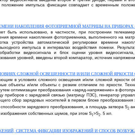
е положение импульса фиксации совпадает с временным положе
ЕМЕНИ НАКОПЛЕНИЯ ФОТОПРИЕМНОЙ МАТРИЦЫ НА ПРИБОРАХ 
т быть использовано, в частности, при построении телекамер,
ения времени накопления фотоприемника, выполненного на матр
ботка устройства автоматической регулировки времени нако
ходного импульса в интервалах воздействия помехи. Результат
бработки видеосигнала и блок оценки уровня видеосигнала,
зования уровней, введены второй компаратор, источник напряжени
ЛОВИЯХ СЛОЖНОЙ ОСВЕЩЕННОСТИ И/ИЛИ СЛОЖНОЙ ЯРКОСТИ 
ающим в условиях сложного освещения и/или сложной яркости об
ые объекты и/или объекты с резким отличием по яркости. Техн
утем оптимизации преобразования «заряд-напряжение» в фотоприе
цу приборов с зарядовой связью (матрицу ПЗС), генератор упра
щего сбор зарядовых носителей в первом блоке преобразования
пособности зарядового преобразования, а площадь затвора S
ан
2
 изображения собственных шумов, при этом S
>S
. 5 ил.
1
2
ЖЕНИЙ, СИСТЕМА ФИКСАЦИИ ИЗОБРАЖЕНИЙ И СПОСОБ ВОЗБУЖ