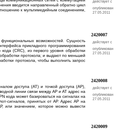
ицы коммуникационных сетей с коммутацией
действует с
инения вводится направленный обратно цикл
опубликован
отношению к мультимедийным соединениям,
27.05.2011
2420007
и функциональных возможностей. Сущность
действует с
интерфейса прикладного программирования
опубликован
 кода (CRC), из первого уровня обработки
27.05.2011
 обработки протокола; и выдают по меньшей
работки протокола, чтобы выполнить запрос
2420008
алом доступа (AT) и точкой доступа (АР),
действует с
оводной линии связи между АР и AT адрес на
опубликован
 PN кода может базироваться на сигналах на
27.05.2011
от-сигналов, принятых от АР. Адрес АР на
Р, или значением, которое можно вывести
2420009