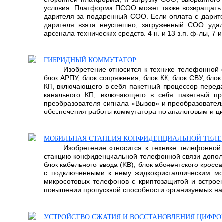
условия. Платформа ПСОО может также возвращать 
дарителя за подаренный СОО. Если оплата с дарите
дарителя взята неуспешно, загруженный СОО удал
арсенала технических средств. 4 н. и 13 з.п. ф-лы, 7 ил
ГИБРИДНЫЙ КОММУТАТОР
Изобретение относится к технике телефонной
блок АРПУ, блок сопряжения, блок КК, блок СВУ, бл
КП, включающего в себя пакетный процессор переда
канального КП, включающего в себя пакетный пр
преобразователя сигнала «Вызов» и преобразовател
обеспечения работы коммутатора по аналоговым и ц
МОБИЛЬНАЯ СТАНЦИЯ КОНФИДЕНЦИАЛЬНОЙ ТЕЛЕ
Изобретение относится к технике телефонно
станцию конфиденциальной телефонной связи дополн
блок кабельного ввода (KB), блок абонентского кро
с подключенными к нему жидкокристаллическим мо
микросотовых телефонов с криптозащитой и встрое
повышении пропускной способности организуемых нап
УСТРОЙСТВО СЖАТИЯ И ВОССТАНОВЛЕНИЯ ЦИФР