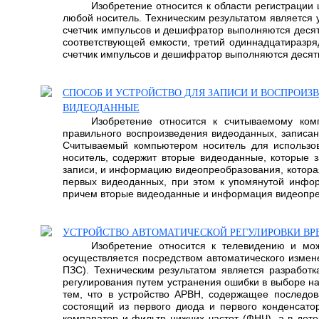
Изобретение относится к области регистрации
любой носитель. Техническим результатом является 
счетчик импульсов и дешифратор выполняются десят
соответствующей емкости, третий одиннадцатиразря
счетчик импульсов и дешифратор выполняются десят
СПОСОБ И УСТРОЙСТВО ДЛЯ ЗАПИСИ И ВОСПРОИ
ВИДЕОДАННЫЕ
Изобретение относится к считываемому ком
правильного воспроизведения видеоданных, записан
Считываемый компьютером носитель для использо
носитель, содержит вторые видеоданные, которые
записи, и информацию видеопреобразования, котор
первых видеоданных, при этом к упомянутой инфо
причем вторые видеоданные и информация видеопреобр
УСТРОЙСТВО АВТОМАТИЧЕСКОЙ РЕГУЛИРОВКИ ВР
Изобретение относится к телевидению и мож
осуществляется посредством автоматического измен
ПЗС). Техническим результатом является разработк
регулирования путем устранения ошибки в выборе н
тем, что в устройство АРВН, содержащее последов
состоящий из первого диода и первого конденсато
компаратор и фильтр нижних частот (ФНЧ), а в дете