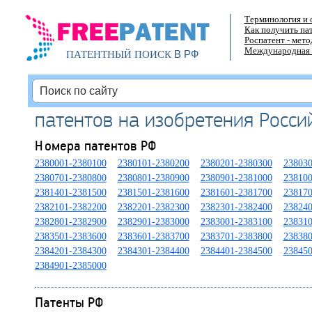
Терминология и 
Как получить па
Роспатент - мет
Международная 
В РФ
ПАТЕНТНЫЙ ПОИСК
патентов на изобретения Росс
Номера патентов РФ
2380001-2380100
2380101-2380200
2380201-2380300
238030
2380701-2380800
2380801-2380900
2380901-2381000
238100
2381401-2381500
2381501-2381600
2381601-2381700
238170
2382101-2382200
2382201-2382300
2382301-2382400
238240
2382801-2382900
2382901-2383000
2383001-2383100
238310
2383501-2383600
2383601-2383700
2383701-2383800
238380
2384201-2384300
2384301-2384400
2384401-2384500
238450
2384901-2385000
Патенты РФ