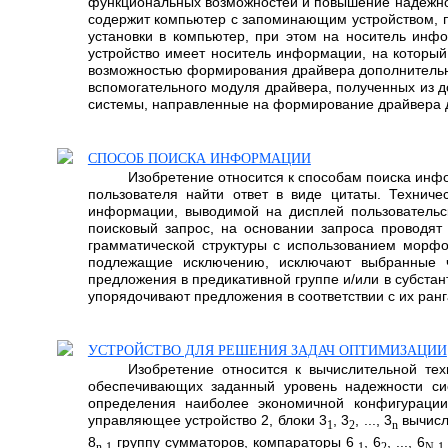
функциональных возможностей и повышение надежно
содержит компьютер с запоминающим устройством, п
установки в компьютер, при этом на носитель инф
устройство имеет носитель информации, на который
возможностью формирования драйвера дополнительно
вспомогательного модуля драйвера, полученных из 
системы, направленные на формирование драйвера доп
СПОСОБ ПОИСКА ИНФОРМАЦИИ
Изобретение относится к способам поиска инфо
пользователя найти ответ в виде цитаты. Техниче
информации, выводимой на дисплей пользовательско
поисковый запрос, на основании запроса проводят
грамматической структуры с использованием морф
подлежащие исключению, исключают выбранные ч
предложения в предикативной группе и/или в субста
упорядочивают предложения в соответствии с их ранг
УСТРОЙСТВО ДЛЯ РЕШЕНИЯ ЗАДАЧ ОПТИМИЗАЦИИ
Изобретение относится к вычислительной те
обеспечивающих заданный уровень надежности сис
определения наиболее экономичной конфигурации
управляющее устройство 2, блоки 3
, 3
, ..., 3
вычисл
1
2
n
8
группу сумматоров, компараторы 6
, 6
, ..., 6
n-1
1
2
N-1