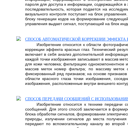
пароля для доступа к информации, содержащейся в 
последовательность, которая подается на исследуе
визуального контроля поступает на блок управления
блоку генерации кодов на формирование следующей к
управления выдает сигнал, поступающий на блок инди
СПОСОБ АВТОМАТИЧЕСКОЙ КОРРЕКЦИИ ЭФФЕКТА 
Изобретение относится к области фотографиче
коррекции эффекта красных глаз. Технический резул
включает в себя анализ дополнительной информации
каждой точки изображения записывают в массив меток
для кожи человека; фильтрацию однокомпонентное из
массив меток номер фильтра; по массиву меток о
фиксированный ряд признаков; на основе признаков 
области красного глаза точки изображения, соседн
изображения, расположенные внутри внешнего контура 
СПОСОБ ПЕРЕДАЧИ СООБЩЕНИЙ С ИСПОЛЬЗОВАНИ
Изобретение относится к технике передачи 
сообщений. Для этого способ заключается в формир
блока обработки сигналов, формировании электрическ
природы, излучении сигналов до места получения
передают по вспомогательному каналу во второй б