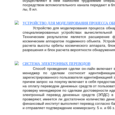
осуществляют в нем наиболее трудоемкие опера
посредством вспомогательного канала передают в бло
лы, 8 ил.
УСТРОЙСТВО ДЛЯ МОДЕЛИРОВАНИЯ ПРОЦЕССА О
Устройство для моделирования процесса обнар
специализированных устройствах вычислительной
Техническим результатом является расширение ф
космическим аппаратом подвижного объекта. Устройс
расчета высоты орбиты космического аппарата, бло
разрешения и блок расчета вероятности обнаружения 
СИСТЕМА ЭЛЕКТРОННЫХ ПЕРЕВОДОВ
Способ проведения сделки он-лайн включает 
менеджер по сделкам соотносит идентификацию
зарегистрированного пользователя идентификацией з
причем запрос на покупку включает в себя предоста
на оплату переводом денежных средств от пользоват
проверку менеджером по сделкам достоверности иден
электронный перевод денежных средств (ЭПДС) в 
проверяют, имеется ли достаточное количество дене
финансовый институт выполняет перевод согласно ба
и отправляет подтверждение коммерсанту. 5 н. и 66 з.