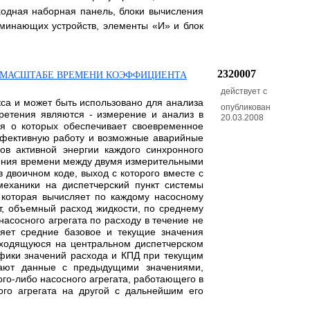
входная наборная панель, блоки вычисления
оминающих устройств, элементы «И» и блок
2320007
 МАСШТАБЕ ВРЕМЕНИ КОЭФФИЦИЕНТА
действует с
са и может быть использовано для анализа
опубликован
ретения являются - измерение и анализ в
20.03.2008
я о которых обеспечивает своевременное
ффективную работу и возможные аварийные
ов активной энергии каждого синхронного
чения времени между двумя измерительными
 двоичном коде, выход с которого вместе с
еханики на диспетчерский пункт системы
 которая вычисляет по каждому насосному
т, объемный расход жидкости, по среднему
сосного агрегата по расходу в течение не
яет средние базовое и текущие значения
аходящуюся на центральном диспетчерском
афики значений расхода и КПД при текущим
вают данные с предыдущими значениями,
ого-либо насосного агрегата, работающего в
го агрегата на другой с дальнейшим его