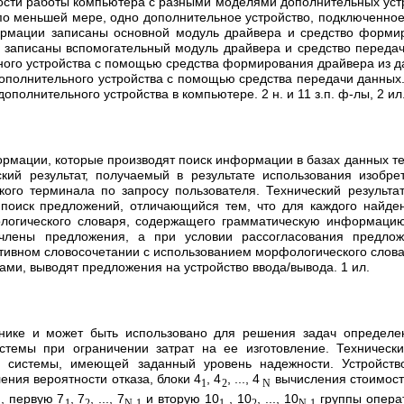
сти работы компьютера с разными моделями дополнительных устр
о меньшей мере, одно дополнительное устройство, подключенное
ормации записаны основной модуль драйвера и средство форми
 записаны вспомогательный модуль драйвера и средство переда
го устройства с помощью средства формирования драйвера из д
дополнительного устройства с помощью средства передачи данных
олнительного устройства в компьютере. 2 н. и 11 з.п. ф-лы, 2 ил
рмации, которые производят поиск информации в базах данных те
ский результат, получаемый в результате использования изобр
го терминала по запросу пользователя. Технический результат
 поиск предложений, отличающийся тем, что для каждого найде
ологического словаря, содержащего грамматическую информаци
лены предложения, а при условии рассогласования предлож
нтивном словосочетании с использованием морфологического слов
ами, выводят предложения на устройство ввода/вывода. 1 ил.
хнике и может быть использовано для решения задач определе
темы при ограничении затрат на ее изготовление. Технически
 системы, имеющей заданный уровень надежности. Устройств
ения вероятности отказа, блоки 4
, 4
, ..., 4
вычисления стоимост
1
2
N
, первую 7
, 7
, ..., 7
и вторую 10
, 10
, ..., 10
группы опера
1
2
N-1
1
2
N-1