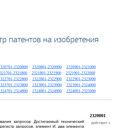
тр патентов на изобретения
2320701-2320800
2320801-2320900
2320901-2321000
321701-2321800
2321801-2321900
2321901-2322000
2322701-2322800
2322801-2322900
2322901-2323000
2323701-2323800
2323801-2323900
2323901-2324000
2324701-2324800
2324801-2324900
2324901-2325000
2320001
ивания запросов. Достигаемый технический
действует с
регистр запросов, элемент И, два элемента