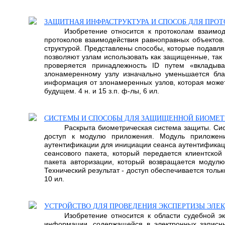
ЗАЩИТНАЯ ИНФРАСТРУКТУРА И СПОСОБ ДЛЯ ПРОТ
Изобретение относится к протоколам взаимод
протоколов взаимодействия равноправных объектов.
структурой. Представлены способы, которые подавл
позволяют узлам использовать как защищенные, так
проверяется принадлежность ID путем «вкладыв
злонамеренному узлу изначально уменьшается бла
информация от злонамеренных узлов, которая може
будущем. 4 н. и 15 з.п. ф-лы, 6 ил.
СИСТЕМЫ И СПОСОБЫ ДЛЯ ЗАЩИЩЕННОЙ БИОМЕ
Раскрыта биометрическая система защиты. Сис
доступ к модулю приложения. Модуль приложени
аутентификации для инициации сеанса аутентификац
сеансового пакета, который передается клиентской
пакета авторизации, который возвращается модул
Технический результат - доступ обеспечивается тол
10 ил.
УСТРОЙСТВО ДЛЯ ПРОВЕДЕНИЯ ЭКСПЕРТИЗЫ ЭЛЕ
Изобретение относится к области судебной э
информации, содержащейся в электронных записных