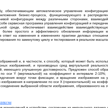
бу, обеспечивающим автоматическое управление конфигураци
риложения бизнес-процесса, функционирующего в распределе
йчивой конфигурации между различными сторонами, взаимоде
особе сервисная программа управления конфигурацией и передач
ной среде, обеспечивает взаимодействие взаимодействующи
я более простого и эффективного обновления информации ко
 в ответ на изменения в изменениях практики деловых отноше
ирования по замкнутому циклу и тестирования в реальном масшт
ображений и, в частности, к способу, который может быть испол
ных изображений, и производных сред виртуальной реальности
й, имеющего улучшенную достоверность. Предложен способ обра
 по оси Y (вертикальной) на коэффициент в интервале 2-10%;
дочения вокруг точки фиксации; и вращение изображения на уг
го изображения в направлении по оси Х (горизонтальной) на коэфф
) соединение выбранной области изображения, образованного на э
ТЧИКОМ
я манипуляций в устройстве, состоящем из импульсного датчика и