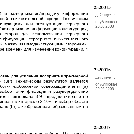
2320015
ей и развертывание/передачу информации
действует с
нной вычислительной среде. Техническим
опубликован
йствующими для эксплуатации серверного
20.03.2008
и/развертывания информации конфигурации,
х сторон для использования серверного
нфигурации серверного вычислительного
ний между взаимодействующими сторонами.
абе времени для изменений конфигурации. 4
2320016
ьзован для усиления восприятия трехмерной
действует с
 (ВР). Техническим результатом является
опубликован
ботки изображения, содержащий этапы: (а)
20.03.2008
 выбор точки фиксации и разупорядочение
ол в интервале 3-9°, предпочтительно по
ициент в интервале 2-10%; и выбор области
тапе (b), с изображением, образованным на
2320017
 регистрирующего устройства. В частности,