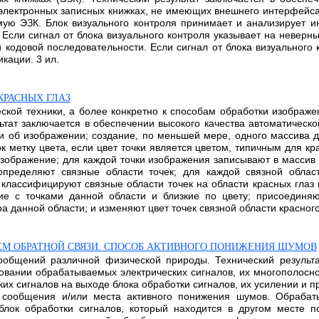
электронных записных книжках, не имеющих внешнего интерфейса.
мую ЭЗК. Блок визуального контроля принимает и анализирует 
. Если сигнал от блока визуального контроля указывает на неверн
одовой последовательности. Если сигнал от блока визуального 
кации. 3 ил.
КРАСНЫХ ГЛАЗ
ской техники, а более конкретно к способам обработки изображе
ьтат заключается в обеспечении высокого качества автоматическ
 об изображении; создание, по меньшей мере, одного массива д
 метку цвета, если цвет точки является цветом, типичным для кр
ображение; для каждой точки изображения записывают в массив 
пределяют связные области точек; для каждой связной област
классифицируют связные области точек на области красных глаз
ие с точками данной области и близкие по цвету; присоединяю
данной области; и изменяют цвет точек связной области красного г
ЕМ ОБРАТНОЙ СВЯЗИ. СПОСОБ АКТИВНОГО ПОНИЖЕНИЯ ШУМОВ
сообщений различной физической природы. Технический результ
овании обрабатываемых электрических сигналов, их многополосн
их сигналов на выходе блока обработки сигналов, их усилении и 
 сообщения и/или места активного понижения шумов. Обрабат
лок обработки сигналов, который находится в другом месте п