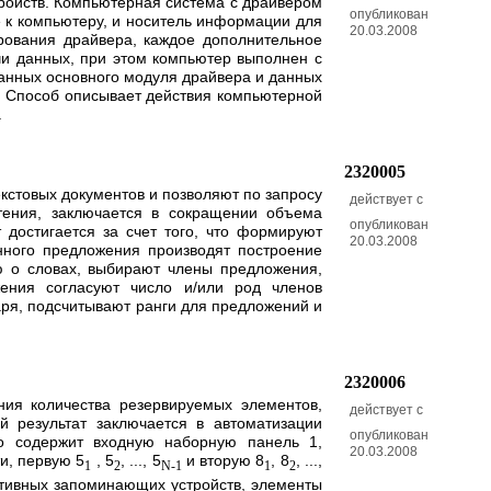
ойств. Компьютерная система с драйвером
опубликован
 к компьютеру, и носитель информации для
20.03.2008
рования драйвера, каждое дополнительное
чи данных, при этом компьютер выполнен с
анных основного модуля драйвера и данных
. Способ описывает действия компьютерной
.
2320005
кстовых документов и позволяют по запросу
действует с
етения, заключается в сокращении объема
опубликован
 достигается за счет того, что формируют
20.03.2008
нного предложения производят построение
ю о словах, выбирают члены предложения,
ения согласуют число и/или род членов
аря, подсчитывают ранги для предложений и
2320006
ния количества резервируемых элементов,
действует с
й результат заключается в автоматизации
опубликован
о содержит входную наборную панель 1,
20.03.2008
и, первую 5
, 5
, ..., 5
и вторую 8
, 8
, ...,
1
2
N-1
1
2
тивных запоминающих устройств, элементы