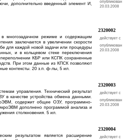
опубликован
лючи, дополнительно введенный элемент И,
20.03.2008
2320002
ты в многозадачном режиме и содержащим
действует с
етения заключается в увеличении скорости
опубликован
обе для каждой новой задачи или процедуры
20.03.2008
нных, и в кольцевом стеке переключения
и переполнении КБР или КСПК сохраненные
едств. При этом данные из КПСК позволяют
е контексты. 20 з.п. ф-лы, 5 ил.
2320003
темам управления. Технический результат
действует с
У в качестве устройства обмена данными.
опубликован
кроЭВМ, содержит общее ОЗУ, программно-
20.03.2008
микроЭВМ дополнено программой анализа и
жения столкновения. 5 ил.
2320004
еским результатом является расширение
действует с