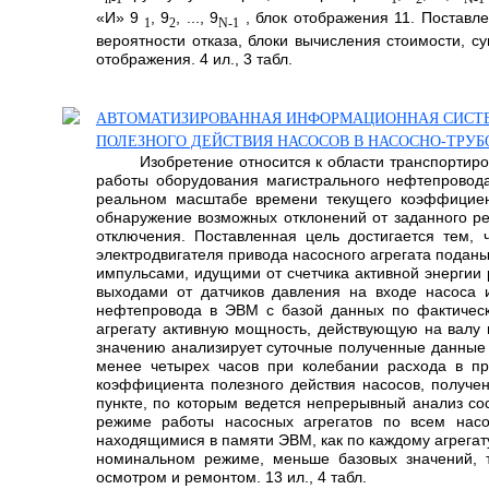
«И» 9
, 9
, ..., 9
, блок отображения 11. Поставле
1
2
N-1
вероятности отказа, блоки вычисления стоимости, 
отображения. 4 ил., 3 табл.
АВТОМАТИЗИРОВАННАЯ ИНФОРМАЦИОННАЯ СИСТЕ
ПОЛЕЗНОГО ДЕЙСТВИЯ НАСОСОВ В НАСОСНО-ТРУ
Изобретение относится к области транспортир
работы оборудования магистрального нефтепровода
реальном масштабе времени текущего коэффициент
обнаружение возможных отклонений от заданного р
отключения. Поставленная цель достигается тем, 
электродвигателя привода насосного агрегата пода
импульсами, идущими от счетчика активной энергии 
выходами от датчиков давления на входе насоса 
нефтепровода в ЭВМ с базой данных по фактическ
агрегату активную мощность, действующую на валу 
значению анализирует суточные полученные данные 
менее четырех часов при колебании расхода в пр
коэффициента полезного действия насосов, получе
пункте, по которым ведется непрерывный анализ со
режиме работы насосных агрегатов по всем нас
находящимися в памяти ЭВМ, как по каждому агрегату
номинальном режиме, меньше базовых значений, 
осмотром и ремонтом. 13 ил., 4 табл.