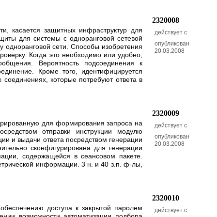
2320008
сти, касается защитных инфраструктур для
действует с
ащиты для системы с одноранговой сетевой
опубликован
у одноранговой сети. Способы изобретения
20.03.2008
оверку. Когда это необходимо или удобно,
ообщения. Вероятность подсоединения к
оединение. Кроме того, идентифицируется
соединениях, которые потребуют ответа в
2320009
гурированную для формирования запроса на
действует с
осредством отправки инструкции модулю
опубликован
ии и выдачи ответа посредством генерации
20.03.2008
лнительно сконфигурирована для генерации
ации, содержащейся в сеансовом пакете.
рической информации. 3 н. и 40 з.п. ф-лы,
2320010
к обеспечению доступа к закрытой паролем
действует с
чении возможности автоматизации подбора