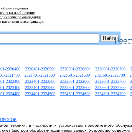
 общие сведения
атент на изобретение
тодические рекомендации
 патентная классификация
Реес
301-2320400
2320401-2320500
2320501-2320600
2320601-2320700
01-2321400
2321401-2321500
2321501-2321600
2321601-2321700
2
301-2322400
2322401-2322500
2322501-2322600
2322601-2322700
301-2323400
2323401-2323500
2323501-2323600
2323601-2323700
301-2324400
2324401-2324500
2324501-2324600
2324601-2324700
АПРОСОВ
ьной техники, в частности к устройствам приоритетного обслуж
а счет быстрой обработки единичных заявок. Устройство содержит 