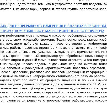
нная цель достигается тем, что в устройство-прототип введены 
сумматоры, компараторы, первая и вторая группы оперативно-зап
МА ДЛЯ НЕПРЕРЫВНОГО ИЗМЕРЕНИЯ И АНАЛИЗА В РЕАЛЬНОМ
БОПРОВОДНОМ КОМПЛЕКСЕ МАГИСТРАЛЬНОГО НЕФТЕПРОВОДА
овки нефтепродуктов с помощью насосно-трубопроводного комплек
 в реальном масштабе времени. Техническим результатом изоб
а полезного действия каждого насосного агрегата, информаци
ежима работы насосных агрегатов и позволяет исключить их неэ
что измерительные импульсные выходы с электрических счетчик
ны на микропроцессорный контроллер для обработки с целью полу
работающего в данный момент насосного агрегата, и его номера в
и на выходе насоса поданы в двоичном коде по системе телем
им рабочим и расходным характеристикам насосных агрегатов,
насоса, давление, развиваемое насосом, расходный коэффициен
с целью выявления непрерывного стационарного режима работы на
еделах трех процентов от среднего значения и по ним вычисл
нные текущие данные поступают для хранения в память ЭВМ, н
стояния насосно-трубопроводного комплекса, для чего строят гр
осным станциям за контролируемый отрезок времени, сравни
, так и по смежным насосным станциям, и если эти значения у как
то принимается решение о переключении работающего насосно