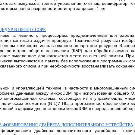
актовых импульсов, триггер управления, счетчик, дешифратор, к
оторых равно разрядности регистра запросов. 1 ил.
ЦЕДУР В ПРОЦЕССОРЕ
ехнике, а именно к процессорам, предназначенным для рабо
ения контекста задач и процедур. Технический результат изобр
шенном количестве использованных аппаратных ресурсов. В спос
е регистров общего назначения (КБР) для обрабатываемых да
аранее выделенное для контекстов место во внешней памяти. Пр
ически вытесняются в память без использования программных ср
связанного списка и при необходимости восстанавливать сохраненны
ьной и управляющей технике, в частности к многомашинным сис
 обмена данными между микроЭВМ при использовании общего ОЗ
, что многомашинная система, состоящая из n управляющих ми
логических элементов (N-1)И-HE, а программное обеспечение 
менной задержки для постановки микроЭВМ в очередь после обнару
Б ФОРМИРОВАНИЯ ДРАЙВЕРА ДОПОЛНИТЕЛЬНОГО УСТРОЙСТВА
формирования драйвера дополнительного устройства. Технич