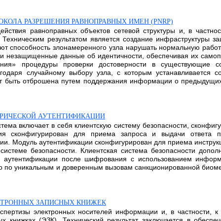
ОКОЛА РАЗРЕШЕНИЯ РАВНОПРАВНЫХ ИМЕН (PNRP)
ействия равноправных объектов сетевой структуры и, в частно
 Техническим результатом является создание инфраструктуры з
яют способность злонамеренного узла нарушать нормальную работ
 и незащищенные данные об идентичности, обеспечивая их самопр
ания» процедуры проверки достоверности в существующие с
годаря случайному выбору узла, с которым устанавливается с
т быть отброшена путем поддержания информации о предыдущих 
ТРИЧЕСКОЙ АУТЕНТИФИКАЦИИ
тема включает в себя клиентскую систему безопасности, сконфи
я сконфигурирован для приема запроса и выдачи ответа п
ии. Модуль аутентификации сконфигурирован для приема инструкц
 системе безопасности. Клиентская система безопасности допо
ю аутентификации после шифрования с использованием информ
ько по уникальным и доверенным вызовам санкционированной биомет
КТРОННЫХ ЗАПИСНЫХ КНИЖЕК
кспертизы электронных носителей информации и, в частности, 
 книжках (ЭЗК). Технический результат заключается в обеспе