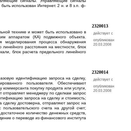
авляющие сигналы. Управляющие сигналы
ыть использован Интернет. 2 н. и 8 з.п. ф-
2320013
ьной технике и может быть использовано в
действует с
ким аппаратом (КА) подвижного объекта.
опубликован
ия моделирования процесса обнаружения
20.03.2008
о линейного расстояния на местности, блок
кали, блок расчета предельного линейного
2320014
разовую идентификацию запроса на сделку,
действует с
рованного пользователя. Обеспечивают
опубликован
 коммерсанта покупку продукта или услуги,
20.03.2008
нт отправляет менеджеру по сделкам запрос
нтификацию запроса на сделку и стоимость;
а сделку достоверна, отправляют запрос на
пользовательского счета на другой счет;
 достаточное количество денежных средств,
дение о переводе из финансового института