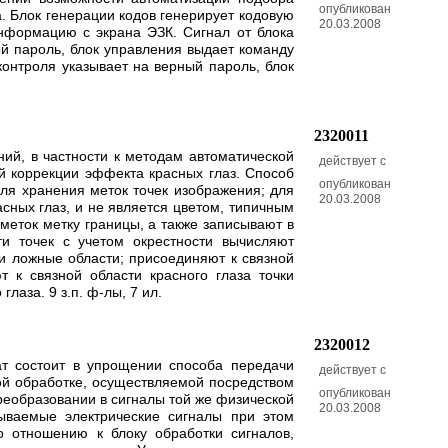
опубликован
 Блок генерации кодов генерирует кодовую
20.03.2008
информацию с экрана ЭЗК. Сигнал от блока
ый пароль, блок управления выдает команду
контроля указывает на верный пароль, блок
2320011
ний, в частности к методам автоматической
действует с
ой коррекции эффекта красных глаз. Способ
опубликован
ля хранения меток точек изображения; для
20.03.2008
асных глаз, и не является цветом, типичным
меток метку границы, а также записывают в
и точек с учетом окрестности вычисляют
 и ложные области; присоединяют к связной
т к связной области красного глаза точки
лаза. 9 з.п. ф-лы, 7 ил.
2320012
ат состоит в упрощении способа передачи
действует с
ой обработке, осуществляемой посредством
опубликован
преобразовании в сигналы той же физической
20.03.2008
ываемые электрические сигналы при этом
о отношению к блоку обработки сигналов,