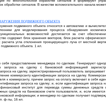
ции по многополосной обработке сигналов и формируют упр
к обработки сигналов. В качестве вспомогательного канала может б
БНАРУЖЕНИЯ ПОДВИЖНОГО ОБЪЕКТА
ужения подвижного объекта относится к автоматике и вычислител
 техники для моделирования процесса обнаружения космичес
ункциональных возможностей достигается за счет обеспечен
тво содержит блок хранения векторов, блок расчета сферическог
к расчета угла отклонения проецирующего луча от местной верти
подвижного объекта. 1 ил.
в себя предоставление менеджера по сделкам. Генерируют одно
 запроса на сделку с банковской информацией зарегистри
апроса на сделку, зарегистрированный пользователь запрашивает у
вление коммерсанту идентификации запроса на сделку. Коммерса
еля к коммерсанту, причем запрос на оплату включает в себя иде
тификации запроса на сделку; и, если идентификация запроса н
финансовый институт для перевода суммы денежных средств с 
жных средств на банковском счете пользователя, и, если имеется
нковской информации; и менеджер по сделкам получает подтверж
п. ф-лы, 16 ил.