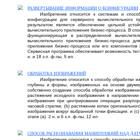
РАЗВЕРТЫВАНИЕ ИНФОРМАЦИИ О КОНФИГУРАЦИИ
Изобретение относится к системам и спосо
конфигурации для серверного вычислительного п
результатом является обеспечение цельной усто
вычислительного приложения бизнес-процесса. В сп
функционирующая в распределенной вычислитель
вычислительного приложения бизнес-процесса дл
приложения бизнес-процесса или его компонентов
Сервисная программа обеспечивает возможность тест
н. и 18 з.п. ф-лы, 5 ил.
ОБРАБОТКА ИЗОБРАЖЕНИЙ
Изобретение относится к способу обработки из
глубины и формы, изображенных на основе двумер
собственно создание способа обработки изображени
растяжение исходного изображения в направлении
изображения при центрировании операции разупоря
часовой стрелке; (b) растяжение копии оригинально
изображения вокруг выбранной точки фиксации; и (с
этапе (а). 2 н. и 6 з.п. ф-лы, 12 ил.
СПОСОБ РАСПОЗНАВАНИЯ МАНИПУЛЯЦИЙ НАД ДА
Изобретение относится к способу распознавани