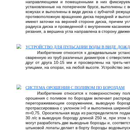
направляющими и помещенными в них фиксируемы
установленные на поперечном брусе, выполнены с 
кожухах и выполнены в виде диска с зубчатой режущ
противоположную вращению диска передней и выполн
имеют заточки на верхней стороне диска, причем уг
радиуса диска и проведенной с внутренним касанием 
резания, а вершина угла направлена в сторону движе
УСТРОЙСТВО ДЛЯ ПУЛЬСАЦИИ ВОДЫ В ВИДЕ ДОЖД
Изобретение относится к дождевальным устано
сваренную из труб различных диаметров с отверстия
друг от друга 10-15 мм и просверлены на треть-че
улицами, на опорах, на любой высоте. Устройство эко
СИСТЕМА ОРОШЕНИЯ С ПОЛИВОМ ПО БОРОЗДАМ
Изобретение относится к поверхностному пол
орошения с поливом по бороздам включает распреде
перегораживающим сооружением, выводную борозду
протрассирована с уклоном i=0 и выполнена шириной
m=0,75. Оросительная вода из распределителя подае
30 л/с в выводную борозду длиной 250 м, при этом 
могут разработать две выводные борозды и, соответ
штыковой лопаты делает в борту борозды водовыпуск