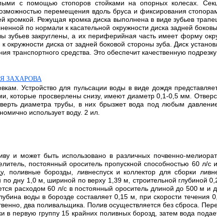
ми с помощью стопоров стойками на опорных колесах. Сек
возможностью перемещения вдоль бруса и фиксирования стопора
ей кромкой. Режущая кромка диска выполнена в виде зубьев трап
енной по нормали к касательной окружности диска задней боков
лы зубьев закруглены, а их периферийная часть имеет форму ок
к окружности диска от задней боковой стороны зуба. Диск установ
ния транспортного средства. Это обеспечит качественную подрезку
Я ЗАХАРОВА
вкам. Устройство для пульсации воды в виде дождя представляет
ми, которые просверлены снизу, имеют диаметр 0,1-0,5 мм. Отвер
тверть диаметра трубы, в них брызжет вода под любым давлени
номично использует воду. 2 ил.
иву и может быть использовано в различных почвенно-мелиорат
литель, постоянный ороситель пропускной способностью 60 л/с
, поливные борозды, ливнеспуск и коллектор для сборки ливн
 по дну 1,0 м, шириной по верху 1,39 м, строительной глубиной 0
тся расходом 60 л/с в постоянный ороситель длиной до 500 м и 
глубина воды в борозде составляет 0,15 м, при скорости течения 
ственно, два поливальщика. Полив осуществляется без сброса. П
и в первую группу 15 крайних поливных борозд, затем вода пода