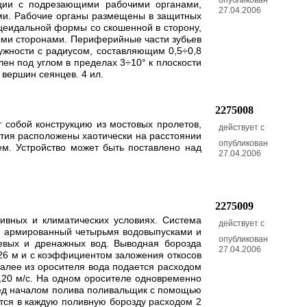
опубликован
ции с подрезающими рабочими органами,
27.04.2006
ми. Рабочие органы размещены в защитных
ецеидальной формы со скошенной в сторону,
ыми сторонами. Периферийные части зубьев
ружности с радиусом, составляющим 0,5÷0,8
лен под углом в пределах 3÷10° к плоскости
 вершин сеянцев. 4 ил.
2275008
 собой конструкцию из мостовых пролетов,
действует с
стия расположены хаотически на расстоянии
опубликован
ем. Устройство может быть поставлено над
27.04.2006
2275009
ивных и климатических условиях. Система
действует с
 и армированный четырьмя водовыпусками и
опубликован
евых и дренажных вод. Выводная борозда
27.04.2006
,26 м и с коэффициентом заложения откосов
далее из оросителя вода подается расходом
0,20 м/с. На одном оросителе одновременно
еред началом полива поливальщик с помощью
ется в каждую поливную борозду расходом 2