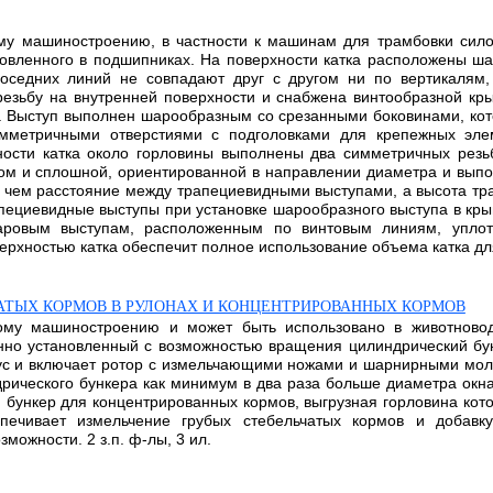
ому машиностроению, в частности к машинам для трамбовки сил
ановленного в подшипниках. На поверхности катка расположены 
оседних линий не совпадают друг с другом ни по вертикалям,
 резьбу на внутренней поверхности и снабжена винтообразной к
а. Выступ выполнен шарообразным со срезанными боковинами, кот
имметричными отверстиями с подголовками для крепежных эле
ости катка около горловины выполнены два симметричных резь
ом и сплошной, ориентированной в направлении диаметра и вып
 чем расстояние между трапециевидными выступами, а высота т
апециевидные выступы при установке шарообразного выступа в кр
аровым выступам, расположенным по винтовым линиям, уплот
рхностью катка обеспечит полное использование объема катка для
ЧАТЫХ КОРМОВ В РУЛОНАХ И КОНЦЕНТРИРОВАННЫХ КОРМОВ
ному машиностроению и может быть использовано в животновод
онно установленный с возможностью вращения цилиндрический бу
ус и включает ротор с измельчающими ножами и шарнирными моло
дрического бункера как минимум в два раза больше диаметра окн
н бункер для концентрированных кормов, выгрузная горловина кото
спечивает измельчение грубых стебельчатых кормов и добав
можности. 2 з.п. ф-лы, 3 ил.