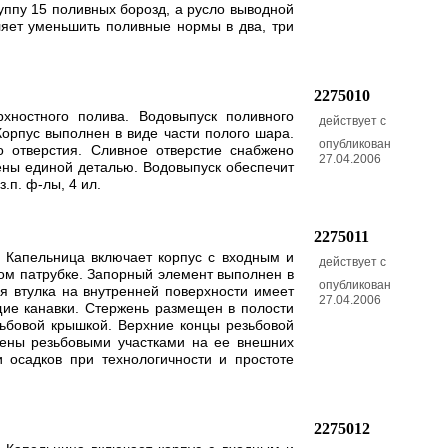
уппу 15 поливных борозд, а русло выводной
ляет уменьшить поливные нормы в два, три
2275010
хностного полива. Водовыпуск поливного
действует с
орпус выполнен в виде части полого шара.
опубликован
о отверстия. Сливное отверстие снабжено
27.04.2006
нены единой деталью. Водовыпуск обеспечит
.п. ф-лы, 4 ил.
2275011
. Капельница включает корпус с входным и
действует с
ом патрубке. Запорный элемент выполнен в
опубликован
я втулка на внутренней поверхности имеет
27.04.2006
ие канавки. Стержень размещен в полости
зьбовой крышкой. Верхние концы резьбовой
нены резьбовыми участками на ее внешних
 осадков при технологичности и простоте
2275012