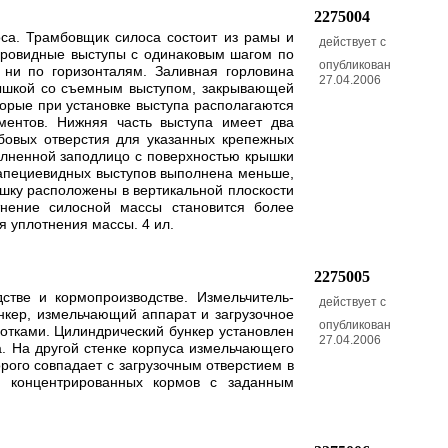
2275004
оса. Трамбовщик силоса состоит из рамы и
действует с
шаровидные выступы с одинаковым шагом по
опубликован
 ни по горизонталям. Заливная горловина
27.04.2006
рышкой со съемным выступом, закрывающей
орые при установке выступа располагаются
ментов. Нижняя часть выступа имеет два
бовых отверстия для указанных крепежных
олненной заподлицо с поверхностью крышки
рапециевидных выступов выполнена меньше,
ышку расположены в вертикальной плоскости
нение силосной массы становится более
 уплотнения массы. 4 ил.
2275005
стве и кормопроизводстве. Измельчитель-
действует с
нкер, измельчающий аппарат и загрузочное
опубликован
тками. Цилиндрический бункер установлен
27.04.2006
а. На другой стенке корпуса измельчающего
рого совпадает с загрузочным отверстием в
ку концентрированных кормов с заданным