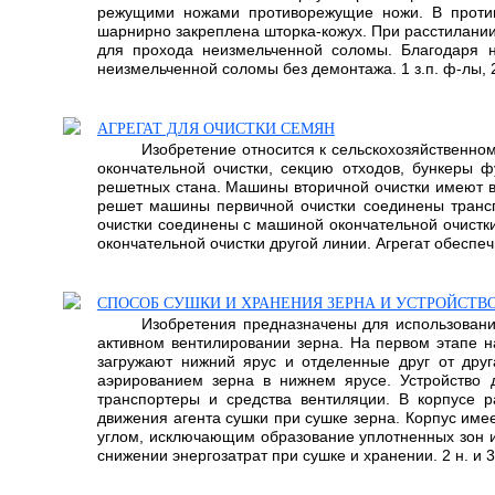
режущими ножами противорежущие ножи. В против
шарнирно закреплена шторка-кожух. При расстилании
для прохода неизмельченной соломы. Благодаря н
неизмельченной соломы без демонтажа. 1 з.п. ф-лы, 2
АГРЕГАТ ДЛЯ ОЧИСТКИ СЕМЯН
Изобретение относится к сельскохозяйственно
окончательной очистки, секцию отходов, бункеры 
решетных стана. Машины вторичной очистки имеют в
решет машины первичной очистки соединены трансп
очистки соединены с машиной окончательной очистк
окончательной очистки другой линии. Агрегат обеспе
СПОСОБ СУШКИ И ХРАНЕНИЯ ЗЕРНА И УСТРОЙСТВ
Изобретения предназначены для использования
активном вентилировании зерна. На первом этапе н
загружают нижний ярус и отделенные друг от дру
аэрированием зерна в нижнем ярусе. Устройство 
транспортеры и средства вентиляции. В корпусе 
движения агента сушки при сушке зерна. Корпус им
углом, исключающим образование уплотненных зон и
снижении энергозатрат при сушке и хранении. 2 н. и 3 