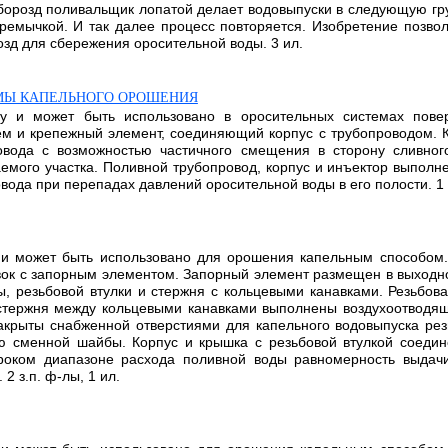
борозд поливальщик лопатой делает водовыпуски в следующую гр
емычкой. И так далее процесс повторяется. Изобретение позво
зд для сбережения оросительной воды. 3 ил.
МЫ КАПЕЛЬНОГО ОРОШЕНИЯ
ву и может быть использовано в оросительных системах повер
ем и крепежный элемент, соединяющий корпус с трубопроводом. К
овода с возможностью частичного смещения в сторону сливног
емого участка. Поливной трубопровод, корпус и инъектор выпол
ода при перепадах давлений оросительной воды в его полости. 1 з
у и может быть использовано для орошения капельным способом
ок с запорным элементом. Запорный элемент размещен в выходн
 резьбовой втулки и стержня с кольцевыми канавками. Резьбова
 стержня между кольцевыми канавками выполнены воздухоотводящ
закрыты снабженной отверстиями для капельного водовыпуска ре
ю сменной шайбы. Корпус и крышка с резьбовой втулкой соеди
роком диапазоне расхода поливной воды равномерность выдачи
2 з.п. ф-лы, 1 ил.