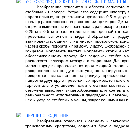
УСТРОЙСТВО ДЛЯ КРЕПЛЕНИЯ СТЕБЛЕЙ МАЛИНЫ 
Изобретение относится к области сельского
стеблями к шпалере. Устройство содержит шпалеру 
параллельных, на расстоянии примерно 0,5 м друг 
шпалер расположены на расстоянии примерно 2,5 м д
стержни выполнены из проволоки с равномерно расп
0,25 м и 0,5 м и расположены в поперечной относи
проволоке выполнен в виде U-образной с радиу
взаимодействующими с натянутой проволокой, конц
частей скобы прижата к прямому участку U-образной 
концевой U-образной частью U-образной скобы и нат
обеспечивающему проход без задержек стебля мал
расположен с зазором между его сторонами. Для кре
малины дугу из проволоки, которая с одной стороны
распределенные по дуге выступы, контактирующие 
поворотная, выполненная по радиусу проволочная
напротив друг друга проволочных промежуточных ст
горизонтально установленными стеблями малины. В
стержень выполнен зигзагообразным для контакта с
рационального использования двухрядной шпалеры, 
нее и уход за стеблями малины, закрепленными как в 
ВЕРШИНОПОДРЕЗЧИК
Изобретение относится к лесному и сельско
транспортным средством, содержит брус с подре