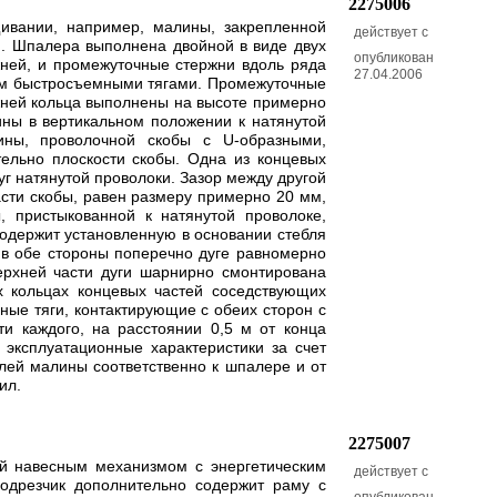
2275006
щивании, например, малины, закрепленной
действует с
я. Шпалера выполнена двойной в виде двух
опубликован
жней, и промежуточные стержни вдоль ряда
27.04.2006
угом быстросъемными тягами. Промежуточные
жней кольца выполнены на высоте примерно
ины в вертикальном положении к натянутой
ины, проволочной скобы с U-образными,
ельно плоскости скобы. Одна из концевых
уг натянутой проволоки. Зазор между другой
асти скобы, равен размеру примерно 20 мм,
 пристыкованной к натянутой проволоке,
содержит установленную в основании стебля
е в обе стороны поперечно дуге равномерно
ерхней части дуги шарнирно смонтирована
х кольцах концевых частей соседствующих
ые тяги, контактирующие с обеих сторон с
и каждого, на расстоянии 0,5 м от конца
 эксплуатационные характеристики за счет
лей малины соответственно к шпалере и от
ил.
2275007
ый навесным механизмом с энергетическим
действует с
одрезчик дополнительно содержит раму с