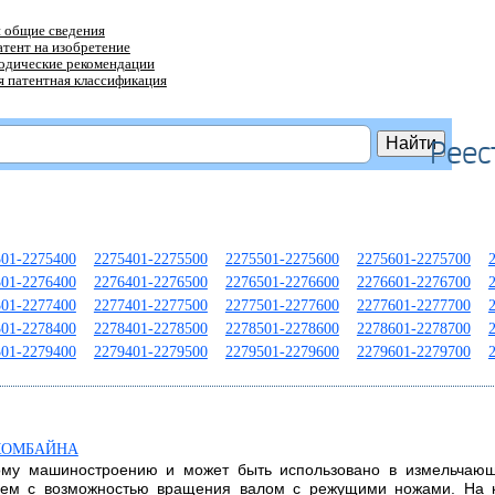
 общие сведения
атент на изобретение
тодические рекомендации
 патентная классификация
Реес
301-2275400
2275401-2275500
2275501-2275600
2275601-2275700
301-2276400
2276401-2276500
2276501-2276600
2276601-2276700
301-2277400
2277401-2277500
2277501-2277600
2277601-2277700
301-2278400
2278401-2278500
2278501-2278600
2278601-2278700
301-2279400
2279401-2279500
2279501-2279600
2279601-2279700
КОМБАЙНА
ному машиностроению и может быть использовано в измельчающ
нем с возможностью вращения валом с режущими ножами. На 