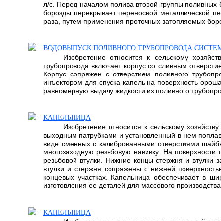
л/с. Перед началом полива второй группы поливных 
борозды перекрывает переносной металлической пер
раза, путем применения проточных затопляемых боро
ВОДОВЫПУСК ПОЛИВНОГО ТРУБОПРОВОДА СИСТЕ
Изобретение относится к сельскому хозяйст
трубопровода включает корпус со сливным отверсти
Корпус сопряжен с отверстием поливного трубопр
инъектором для спуска капель на поверхность ороша
равномерную выдачу жидкости из поливного трубопров
КАПЕЛЬНИЦА
Изобретение относится к сельскому хозяйств
выходным патрубками и установленный в нем поплав
виде сменных с калиброванными отверстиями шайбы,
многозаходную резьбовую навивку. На поверхности
резьбовой втулки. Нижние концы стержня и втулки 
втулки и стержня сопряжены с нижней поверхность
концевых участках. Капельница обеспечивает в ши
изготовления ее деталей для массового производства. 
КАПЕЛЬНИЦА