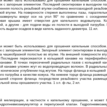
у и может быть использовано для орошения капельным способом
ок с запорным элементом. Последний смонтирован в выходном па
тренняя полость резьбовой втулки снабжена многозаходной резьбо
вой втулки. На поверхности стержня выполнены пазы, параллель
азвернуты вокруг оси на угол 90° по сравнению с соседними
вая крышка имеет отверстия для капельного водовыпуска. К
, а другие - для подачи воды из полости в выходной патрубок.
сть выдачи осадков в виде капель заданного диаметра. 11 ил.
у и может быть использовано для орошения капельным способом
к с запорным элементом. Запорный элемент смонтирован в выход
чашеобразной полостью во втулке. На внешней поверхности втул
Последние пересекаются в кольцевой канавке на периферийно
канавки. В точках пересечений радиальных пазов с кольцевой ка
вой канавке уложен жгут из водопроводящих волокон. В радиальн
коническом углублении под жгутом. На торце фланца в кольцевой
ого патрубка в качестве кожуха. На нижнем торце фланца размещ
ешней стороне фланца посредством резьбового участка размещ
ной зоны орошаемого участка. 1 з.п. ф-лы, 2 ил.
ной мелиорации, в частности к капельному орошению, и может
гидропневмоаккумулятор и перепускной клапан. Гидропневмоак