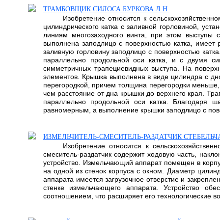
ТРАМБОВЩИК СИЛОСА БУРКОВА Л.Н.
Изобретение относится к сельскохозяйственн
цилиндрического катка с заливной горловиной, уст
линиям многозаходного винта, при этом выступы с
выполнена заподлицо с поверхностью катка, имеет
заливную горловину заподлицо с поверхностью катк
параллельно продольной оси катка, и с двумя с
симметричных трапециевидных выступа. На поверхн
элементов. Крышка выполнена в виде цилиндра с дн
перегородкой, причем толщина перегородки меньше,
чем расстояние от дна крышки до верхнего края. Тр
параллельно продольной оси катка. Благодаря ш
равномерным, а выполнение крышки заподлицо с пове
ИЗМЕЛЬЧИТЕЛЬ-СМЕСИТЕЛЬ-РАЗДАТЧИК СТЕБЕЛЬ
Изобретение относится к сельскохозяйствен
смеситель-раздатчик содержит ходовую часть, накл
устройство. Измельчающий аппарат помещен в корп
на одной из стенок корпуса с окном. Диаметр цилин
аппарата имеется загрузочное отверстие и закрепле
стенке измельчающего аппарата. Устройство обе
соотношением, что расширяет его технологические воз