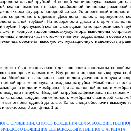
спределительной трубкой. В донной части корпуса размещен сл
ой клапан выполнен в виде снабженной ниппелем резиновой т
динен через штуцер с напорной сетью. Установленный в полости
авно сопряженного с диском. Диск делит полость перепускного к
делительной трубкой. На поверхности диска и стержня выполн
й трубки. Перепускной клапан с кольцами на концах резиновой тру
ышке и корпусе гидропневмоаккумулятора выполнены сопрягае
ненных в нижней части стержня ниппеля радиальных и осевого от
ельница обеспечит высокую эксплуатационную надежность и равно
у и может быть использовано для орошения капельным способом
ок с запорным элементом. Внутренняя поверхность корпуса сна
ны. Мембрана выполнена в виде полого усеченного конуса и сопр
нижней крышке корпуса и входном патрубке. Мембрана в полос
размещен в полости мембраны. При заполненной полости мембраны
е входного патрубка. Входной патрубок зафиксирован на верхнем
на каналом, соединяющим полость мембраны с винтовой канавко
а и выполнены единой деталью. Капельница обеспечит высокую т
инъекторам. 3 з.п. ф-лы, 1 ил.
ОГО ОРОШЕНИЯ, СПОСОБ ВОЖДЕНИЯ СЕЛЬСКОХОЗЯЙСТВЕННОГО
ИЧЕСКОГО ВОЖДЕНИЯ СЕЛЬСКОХОЗЯЙСТВЕННОГО АГРЕГАТА