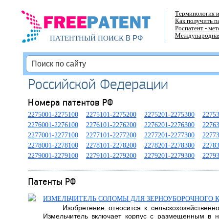
Терминология и
Как получить п
Роспатент - ме
Международная
В РФ
ПАТЕНТНЫЙ ПОИСК
Российской Федерации
Номера патентов РФ
2275001-2275100
2275101-2275200
2275201-2275300
2275
2276001-2276100
2276101-2276200
2276201-2276300
2276
2277001-2277100
2277101-2277200
2277201-2277300
2277
2278001-2278100
2278101-2278200
2278201-2278300
2278
2279001-2279100
2279101-2279200
2279201-2279300
2279
Патенты РФ
ИЗМЕЛЬЧИТЕЛЬ СОЛОМЫ ДЛЯ ЗЕРНОУБОРОЧНОГО 
Изобретение относится к сельскохозяйствен
Измельчитель включает корпус с размещенным в 