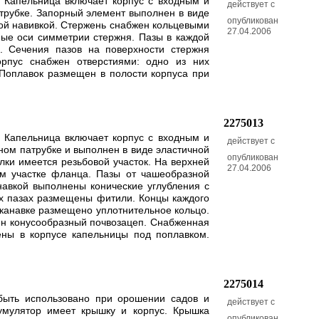
. Капельница включает корпус с входным и
действует с
трубке. Запорный элемент выполнен в виде
опубликован
вой навивкой. Стержень снабжен кольцевыми
27.04.2006
ные оси симметрии стержня. Пазы в каждой
. Сечения пазов на поверхности стержня
орпус снабжен отверстиями: одно из них
 Поплавок размещен в полости корпуса при
2275013
. Капельница включает корпус с входным и
действует с
ном патрубке и выполнен в виде эластичной
опубликован
ки имеется резьбовой участок. На верхней
27.04.2006
м участке фланца. Пазы от чашеобразной
навкой выполнены конические углубления с
ых пазах размещены фитили. Концы каждого
 канавке размещено уплотнительное кольцо.
ен конусообразный почвозацеп. Снабженная
ены в корпусе капельницы под поплавком.
2275014
 быть использовано при орошении садов и
действует с
кумулятор имеет крышку и корпус. Крышка
опубликован