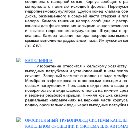
соединена с напорной сетью. Корпус сообщен с ра
материала с памятью исходной формы. Перепускн
гидропневмоаккумулятора. Другой конец клапана сое
диска, размещенного в средней части стержня и пл
напора. Камера гашения напора сообщена с распре
канавки для фиксирования кольцами концов резиново
и крышки гидропневмоаккумулятора. Штуцеры в кр
клапана. Камера гашения напора посредством выпол
крышки выполнены радиальные пазы. Импульсная кап
лы, 2 ил.
КАПЕЛЬНИЦА
Изобретение относится к сельскому хозяйств
выходным патрубками и установленный в нем поплав
сечения. Запорный элемент выполнен в виде мембра
Мембрана зафиксирована стопорными кольцами на 
осевым нагружением. Поплавок в виде полого шара 
поверхностью в виде шарового пояса на нижнем срез
и верхней резьбовой крышки. Нижняя крышка снабже
радиальных направлениях на верхней части корпус
подачу оросительной воды через выходные патрубки к 
ОРОСИТЕЛЬНЫЙ ТРУБОПРОВОД СИСТЕМЫ КАПЕЛЬН
КАПЕЛЬНОМ ОРОШЕНИИ И СИСТЕМА ДЛЯ АВТОМАТ