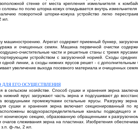
оположной стенке от места крепления измельчителя к комбай
 соломы по полю шторка-кожух откидывается внутрь измельчителя
аличию поворотной шторки-кожуха устройство легко перестраи
 ил.
му машиностроению. Агрегат содержит приемный бункер, загрузоч
фуража и очищенных семян. Машина первичной очистки содержи
оздушно-очистительные части и решетные станы с тремя ярусами
ортирующим устройством с загрузочной норией. Сходы средних
и одной линии, а сходы нижних ярусов решет - с дополнительны
чивает увеличение выхода посевного материала и очищенных семян
О ДЛЯ ЕГО ОСУЩЕСТВЛЕНИЯ
 в сельском хозяйстве. Способ сушки и хранения зерна заключае
а нижний ярус загружают часть зерна и подсушивают до восстано
га воздушными промежутками остальные ярусы. Разгрузку зерн
для сушки и хранения зерна включает секционированный по яр
расположены воздухораспределительные каналы подводящего и 
еет коническую секцию, образованную обращенными к разгрузочно
 очагов слеживания зерна на пластинах. Изобретения обеспечив
з.п. ф-лы, 2 ил.