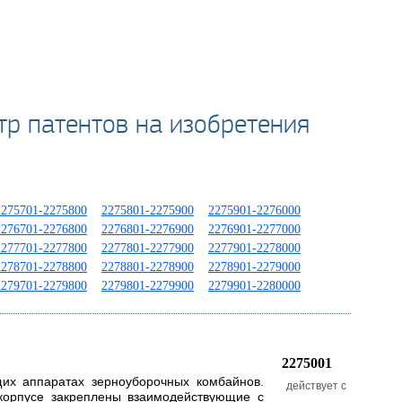
тр патентов на изобретения
2275701-2275800
2275801-2275900
2275901-2276000
2276701-2276800
2276801-2276900
2276901-2277000
2277701-2277800
2277801-2277900
2277901-2278000
2278701-2278800
2278801-2278900
2278901-2279000
2279701-2279800
2279801-2279900
2279901-2280000
2275001
их аппаратах зерноуборочных комбайнов.
действует с
корпусе закреплены взаимодействующие с