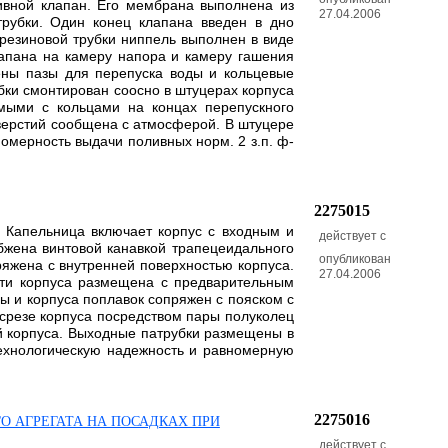
ивной клапан. Его мембрана выполнена из
27.04.2006
рубки. Один конец клапана введен в дно
 резиновой трубки ниппель выполнен в виде
лапана на камеру напора и камеру гашения
ены пазы для перепуска воды и кольцевые
бки смонтирован соосно в штуцерах корпуса
мыми с кольцами на концах перепускного
верстий сообщена с атмосферой. В штуцере
мерность выдачи поливных норм. 2 з.п. ф-
2275015
. Капельница включает корпус с входным и
действует с
бжена винтовой канавкой трапецеидального
опубликован
яжена с внутренней поверхностью корпуса.
27.04.2006
ти корпуса размещена с предварительным
 и корпуса поплавок сопряжен с пояском с
 срезе корпуса посредством пары полуколец
й корпуса. Выходные патрубки размещены в
ехнологическую надежность и равномерную
2275016
 АГРЕГАТА НА ПОСАДКАХ ПРИ
действует с