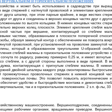
В ВЕРТИКАЛЬНОМ И ГОРИЗОНТАЛЬНОМ ПОЛОЖЕНИЯХ
 хозяйства и может быть использовано в садоводстве при выра
в виде стержней с натянутой проволокой и элементами креплени
от друга шпалер, при этом парные крайние, в виде жестких стер
руг от друга и соединены в верхних концевых частях друг с др
оложенными по высоте кольцами. В нижних концевых частях стер
тельно верхних колец плоскости. Элемент крепления стебля мал
сной частью при вершине, контактирующей со стеблем мал
евыми частями, образованными в плоскости поперечной относит
скобы, образуя замкнутый контур с обеспечением ее поворота вокр
янутой проволокой, при установленной на проволоке замкнутой ч
ины, который в образованном треугольнике U-образной скобы,
пления стеблей малины в горизонтальном положении устройство 
 согнута по радиусу, равному примерно 0,25 м, и имеет вогнуты
со стеблем, а с другой стороны выполнена в виде прямой. В в
 дужка, контактирующая с пригнутым стеблем малины. В нижни
ержней двойной шпалеры каждого ряда смонтированы быстросъемн
 промежуточных проволочных стержнях в нижней концевой част
 поверхностью почвы. Это позволит повысить агротехнические и
обеспечит удобство и быстродействие монтажа и демонтажа стеб
вертикальном, так и в горизонтальном положениях. 2 з.п. ф-лы, 33 
хозяйственному машиностроению. Вершиноподрезчик, соединенн
зающими рабочими органами, вращаемыми приводом. Вершиноп