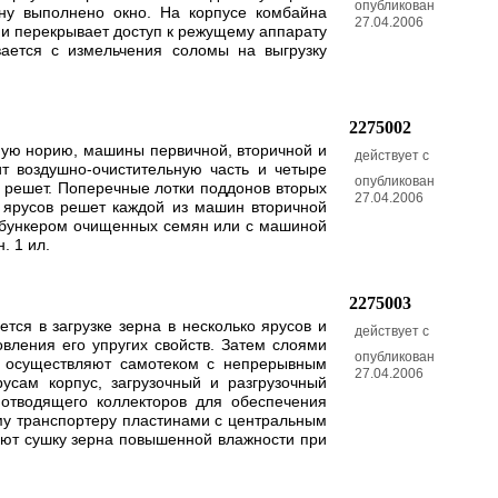
опубликован
ну выполнено окно. На корпусе комбайна
27.04.2006
 и перекрывает доступ к режущему аппарату
вается с измельчения соломы на выгрузку
2275002
ную норию, машины первичной, вторичной и
действует с
т воздушно-очистительную часть и четыре
опубликован
 решет. Поперечные лотки поддонов вторых
27.04.2006
 ярусов решет каждой из машин вторичной
м бункером очищенных семян или с машиной
. 1 ил.
2275003
тся в загрузке зерна в несколько ярусов и
действует с
вления его упругих свойств. Затем слоями
опубликован
а осуществляют самотеком с непрерывным
27.04.2006
усам корпус, загрузочный и разгрузочный
отводящего коллекторов для обеспечения
му транспортеру пластинами с центральным
ают сушку зерна повышенной влажности при