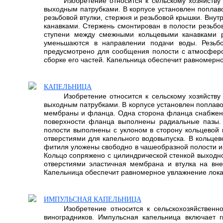
Изобретение относится к сельскому хозяйств
выходным патрубками. В корпусе установлен поплав
резьбовой втулки, стержня и резьбовой крышки. Вну
канавками. Стержень смонтирован в полости резьбо
ступени между смежными кольцевыми канавками р
уменьшаются в направлении подачи воды. Резьбо
предусмотрено для сообщения полости с атмосферой
сборке его частей. Капельница обеспечит равномерно
КАПЕЛЬНИЦА
Изобретение относится к сельскому хозяйств
выходным патрубками. В корпусе установлен поплаво
мембраны и фланца. Одна сторона фланца снабжена 
поверхности фланца выполнены радиальные пазы. 
полости выполнены с уклоном в сторону кольцевой 
отверстиями для капельного водовыпуска. В кольце
фитиля уложены свободно в чашеобразной полости и 
Кольцо сопряжено с цилиндрической стенкой выходн
отверстиями эластичная мембрана и втулка на вн
Капельница обеспечит равномерное увлажнение локаль
ИМПУЛЬСНАЯ КАПЕЛЬНИЦА
Изобретение относится к сельскохозяйствен
виноградников. Импульсная капельница включает 