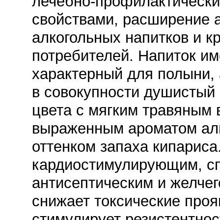
лечебно-профилактически
свойствами, расширение 
алкогольных напитков и к
потребителей. Напиток име
характерный для полыни, 
в совокупности душистый 
цвета с мягким травяным 
выраженным ароматом аль
оттенком запаха кипариса
кардиостимулирующим, сп
антисептическим и желче
снижает токсические проя
стимулирует резистентнос