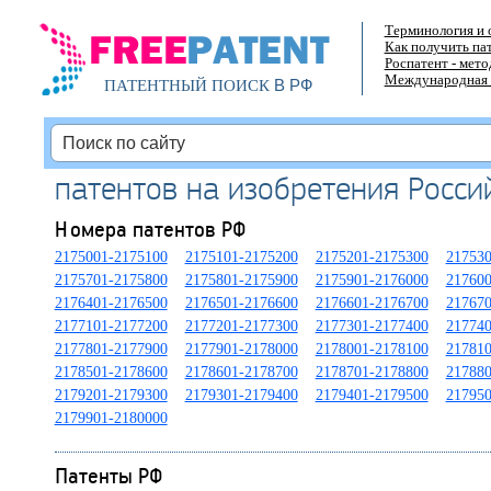
Терминология и 
Как получить па
Роспатент - мет
Международная 
В РФ
ПАТЕНТНЫЙ ПОИСК
патентов на изобретения Росс
Номера патентов РФ
2175001-2175100
2175101-2175200
2175201-2175300
217530
2175701-2175800
2175801-2175900
2175901-2176000
217600
2176401-2176500
2176501-2176600
2176601-2176700
217670
2177101-2177200
2177201-2177300
2177301-2177400
217740
2177801-2177900
2177901-2178000
2178001-2178100
217810
2178501-2178600
2178601-2178700
2178701-2178800
217880
2179201-2179300
2179301-2179400
2179401-2179500
217950
2179901-2180000
Патенты РФ