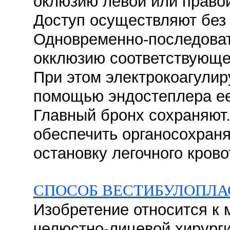
оклюзию левой или правой
Доступ осуществляют без 
Одновременно-последова
окклюзию соответствующе
При этом электрокоагули
помощью эндостеплера ее
Главный бронх сохраняют.
обеспечить органосохра
остановку легочного крово
СПОСОБ ВЕСТИБУЛОПЛА
Изобретение относится к 
челюстно-лицевой хирурги