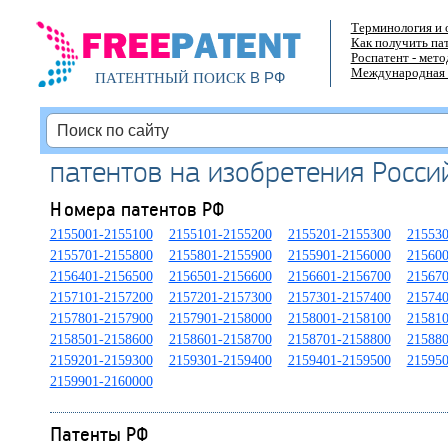
Терминология и 
Как получить па
Роспатент - мет
Международная 
В РФ
ПАТЕНТНЫЙ ПОИСК
патентов на изобретения Росс
Номера патентов РФ
2155001-2155100
2155101-2155200
2155201-2155300
215530
2155701-2155800
2155801-2155900
2155901-2156000
215600
2156401-2156500
2156501-2156600
2156601-2156700
215670
2157101-2157200
2157201-2157300
2157301-2157400
215740
2157801-2157900
2157901-2158000
2158001-2158100
215810
2158501-2158600
2158601-2158700
2158701-2158800
215880
2159201-2159300
2159301-2159400
2159401-2159500
215950
2159901-2160000
Патенты РФ