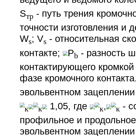
S
- путь трения кромочно
тр
точности изготовления и 
W
; V
- относительная ск
s
s
контакте;
P
- разность ш
b
контактирующего кромкой 
фазе кромочного контакт
эвольвентном зацеплении
1,05, где
,
- с
к
к
к
к
профильное и продольное
эвольвентном зацеплении 