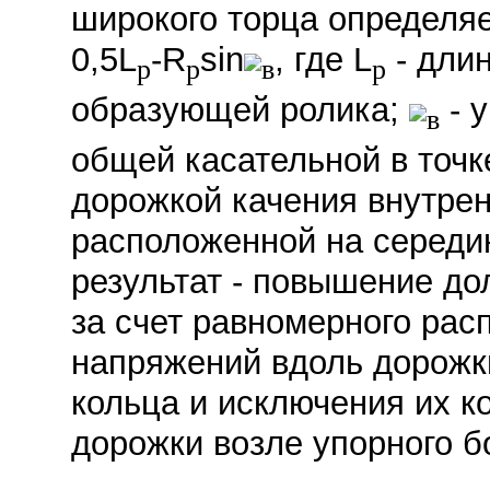
широкого торца определя
0,5L
-R
sin
, где L
- длин
p
p
в
p
образующей ролика;
- 
в
общей касательной в точк
дорожкой качения внутрен
расположенной на середин
результат - повышение до
за счет равномерного рас
напряжений вдоль дорожк
кольца и исключения их к
дорожки возле упорного бо