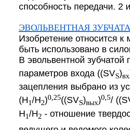
способность передачи. 2 и
ЭВОЛЬВЕНТНАЯ ЗУБЧАТА
Изобретение относится к
быть использовано в сило
В эвольвентной зубчатой
параметров входа ((SV
)
S
вх
зацепления выбрано из ус
0,25
0,5
(H
/H
)
((SV
)
)
/ ((S
1
2
S
вых
Н
/H
- отношение твердос
1
2
ведущего и ведомого коле