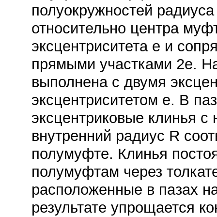
полуокружностей радиуса
относительно центра муф
эксцентриситета е и соп
прямыми участками 2е. Н
выполнена с двумя эксце
эксцентриситетом e. В па
эксцентриковые клинья с 
внутренний радиус R соот
полумуфте. Клинья посто
полумуфтам через толкате
расположенные в пазах н
результате упрощается к