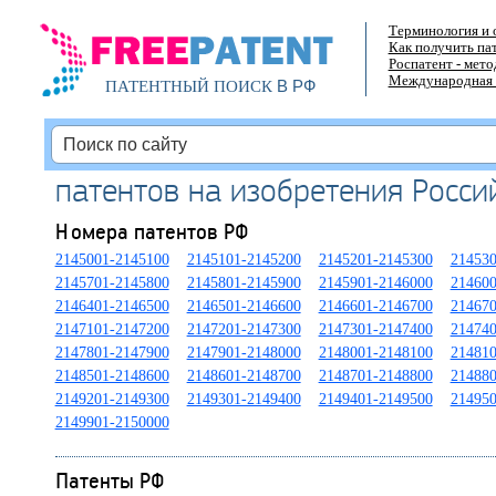
Терминология и 
Как получить па
Роспатент - мет
Международная 
В РФ
ПАТЕНТНЫЙ ПОИСК
патентов на изобретения Росс
Номера патентов РФ
2145001-2145100
2145101-2145200
2145201-2145300
214530
2145701-2145800
2145801-2145900
2145901-2146000
214600
2146401-2146500
2146501-2146600
2146601-2146700
214670
2147101-2147200
2147201-2147300
2147301-2147400
214740
2147801-2147900
2147901-2148000
2148001-2148100
214810
2148501-2148600
2148601-2148700
2148701-2148800
214880
2149201-2149300
2149301-2149400
2149401-2149500
214950
2149901-2150000
Патенты РФ