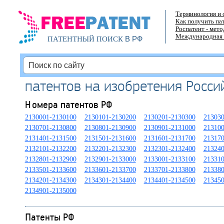
Терминология и 
Как получить па
Роспатент - мет
Международная 
В РФ
ПАТЕНТНЫЙ ПОИСК
патентов на изобретения Росс
Номера патентов РФ
2130001-2130100
2130101-2130200
2130201-2130300
213030
2130701-2130800
2130801-2130900
2130901-2131000
213100
2131401-2131500
2131501-2131600
2131601-2131700
213170
2132101-2132200
2132201-2132300
2132301-2132400
213240
2132801-2132900
2132901-2133000
2133001-2133100
213310
2133501-2133600
2133601-2133700
2133701-2133800
213380
2134201-2134300
2134301-2134400
2134401-2134500
213450
2134901-2135000
Патенты РФ