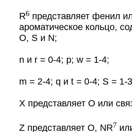
6
R
представляет фенил ил
ароматическое кольцо, со
O, S и N;
n и r = 0-4; p; w = 1-4;
m = 2-4; q и t = 0-4; S = 1-3
X представляет O или свя
7
Z представляет O, NR
или