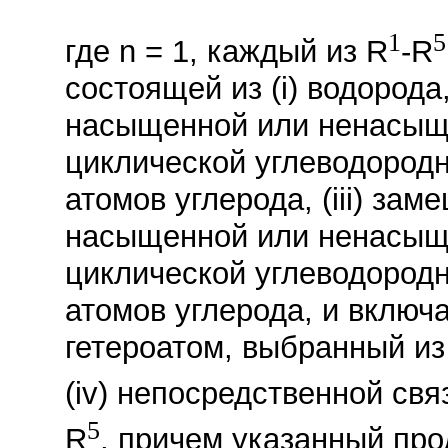
1
5
где n = 1, каждый из R
-R
состоящей из (i) водорода
насыщенной или ненасыще
циклической углеводородн
атомов углерода, (iii) за
насыщенной или ненасыще
циклической углеводородн
атомов углерода, и вклю
гетероатом, выбранный из
(iv) непосредственной св
5
R
, причем указанный про