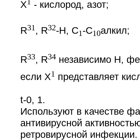
1
X
- кислород, азот;
31
32
R
, R
-H, C
-C
алкил;
1
10
33
34
R
, R
независимо H, фе
1
если X
представляет кисл
t-0, 1.
Используют в качестве ф
антивирусной активностью
ретровирусной инфекции. 5