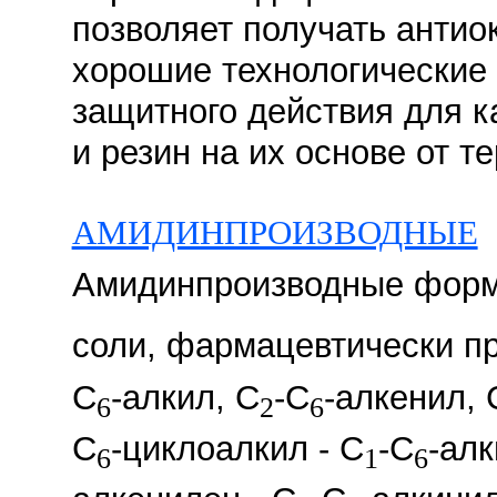
позволяет получать антио
хорошие технологические
защитного действия для 
и резин на их основе от т
АМИДИНПРОИЗВОДНЫЕ
Амидинпроизводные фор
соли, фармацевтически п
C
-алкил, C
-C
-алкенил, 
6
2
6
C
-циклоалкил - С
-С
-алк
6
1
6