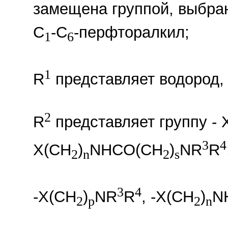
замещена группой, выбра
C
-C
-перфторалкил;
1
6
1
R
представляет водород, 
2
R
представляет группу - 
3
4
X(CH
)
NHCO(CH
)
NR
R
2
n
2
s
3
4
-X(CH
)
NR
R
, -X(CH
)
N
2
p
2
n