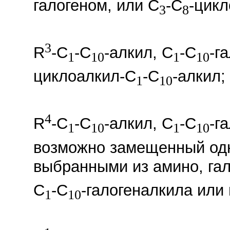
галогеном, или C
-C
-цикл
3
8
3
R
-C
-C
-алкил, C
-C
-г
1
10
1
10
циклоалкил-C
-C
-алкил;
1
10
4
R
-C
-C
-алкил, C
-C
-г
1
10
1
10
возможно замещенный одн
выбранными из амино, гал
C
-C
-галогеналкила или 
1
10