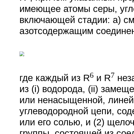
имеющее атомы серы, угле
включающей стадии: а) см
азотсодержащим соедине
6
7
где каждый из R
и R
неза
из (i) водорода, (ii) за
или ненасыщенной, линей
углеводородной цепи, сод
или его солью, и (2) щел
группы, состоящей из сое