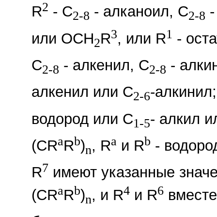
2
R
- C
- алканоил, C
-
2-8
2-8
3
1
или OCH
R
, или R
- оста
2
C
- алкенил, C
- алки
2-8
2-8
алкенил или C
-алкинил;
2-6
водород или C
- алкил и
1-5
a
b
a
b
(СR
R
)
, R
и R
- водоро
n
7
R
имеют указанные значе
a
b
4
6
(СR
R
)
, и R
и R
вместе 
n