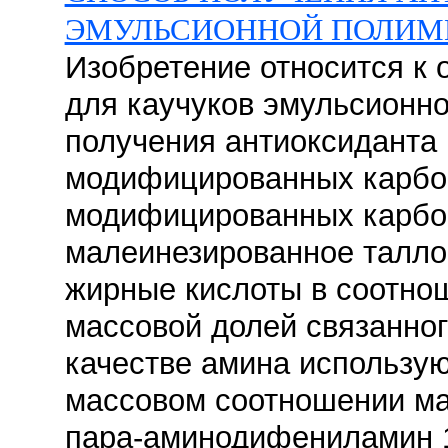
ЭМУЛЬСИОННОЙ ПОЛИМ
Изобретение относится к 
для каучуков эмульсионн
получения антиоксиданта
модифицированных карбон
модифицированных карбон
малеинезированное талло
жирные кислоты в соотноше
массовой долей связанног
качестве амина использу
массовом соотношении ма
пара-аминодифениламин 10