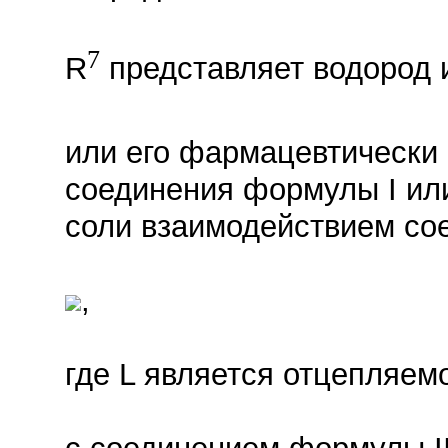
7
R
представляет водород 
или его фармацевтически
соединения формулы I ил
соли взаимодействием со
,
где L является отцепляем