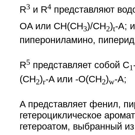
3
4
R
и R
представляют вод
OA или CH(CH
)/CH
)
-A; 
3
2
t
пиперониламино, пиперид
5
R
представляет собой C
1
(CH
)
-A или -O(CH
)
-A;
2
r
2
w
A представляет фенил, п
гетероциклическое аромат
гетероатом, выбранный из 