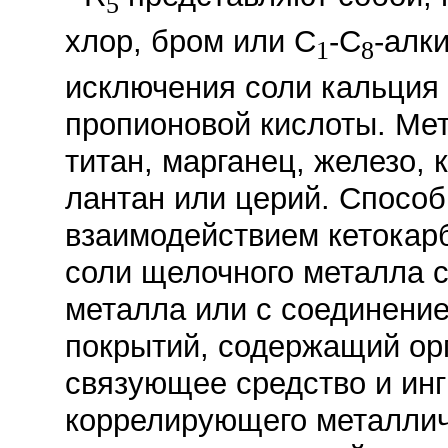
5
хлор, бром или C
-C
-алк
1
8
исключения соли кальция 
пропионовой кислоты. Ме
титан, марганец, железо, к
лантан или церий. Способ
взаимодействием кетокар
соли щелочного металла 
металла или с соединение
покрытий, содержащий ор
связующее средство и инг
коррелирующего металлич