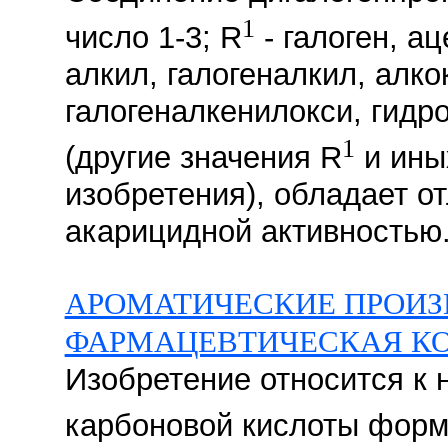
1
число 1-3; R
- галоген, а
алкил, галогеналкил, алко
галогеналкенилокси, гидр
1
(другие значения R
и ины
изобретения), обладает о
акарицидной активностью. 
АРОМАТИЧЕСКИЕ ПРОИЗ
ФАРМАЦЕВТИЧЕСКАЯ К
Изобретение относится к
карбоновой кислоты форму