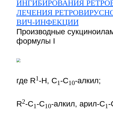
ИНГИБИРОВАНИЯ РЕТРО
ЛЕЧЕНИЯ РЕТРОВИРУСН
ВИЧ-ИНФЕКЦИИ
Производные сукциноила
формулы I
1
где R
-Н, C
-C
-алкил;
1
10
2
R
-C
-C
-алкил, арил-C
-
1
10
1