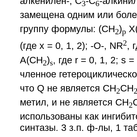
алкенилен-, С
-С
-алкини
3
6
замещена одним или боле
группу формулы: (CH
)
X
2
p
2
(где х = 0, 1, 2); -O-, NR
, 
A(CH
)
, где r = 0, 1, 2; s
2
s
членное гетероциклическо
что Q не является СH
СH
2
метил, и не является СН
2
использованы как ингиби
синтазы. 3 з.п. ф-лы, 1 та