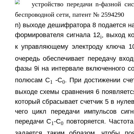
n) выходе дешифратора 8 подается н
формирователя сигнала 12
, выход к
i
к управляющему электроду ключа 1
очередь обеспечивает передачу вход
фазы 9i на интервале включенного с
полюсам С
-C
. При достижении сче
1
0
выходе схемы сравнения 6 появляетс
который сбрасывает счетчик 5 в нулев
чего цикл передачи импульсов сиг
передачи С
-С
повторяется. Частота
1
0
задается таким образом, чтобы по