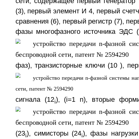
сети, содержащее первый генератор 
(3), первый элемент И 4, первый счетч
сравнения (6), первый регистр (7), пе
фазы многофазного источника ЭДС (
фаз), транзисторные ключи (10
), пе
сигнала (12
), (i=1
n), вторые форми
i
(23
), симисторы (24
), фазы нагрузки 
i
i