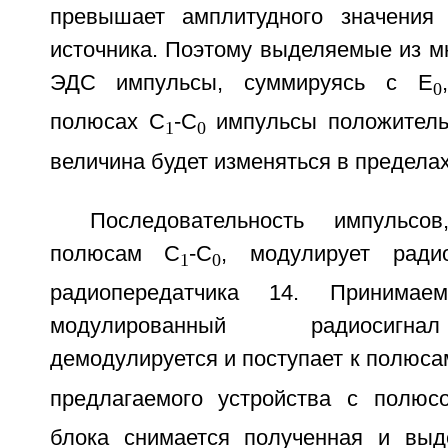
превышает амплитудного значения
источника. Поэтому выделяемые из м
ЭДС импульсы, суммируясь с Е
0
полюсах С
-С
импульсы положитель
1
0
величина будет изменяться в пределах
Последовательность импульсо
полюсам C
-С
, модулирует радио
1
0
радиопередатчика 14. Принима
модулированный радиосигна
демодулируется и поступает к полюса
предлагаемого устройства с полюс
блока снимается полученная и выд