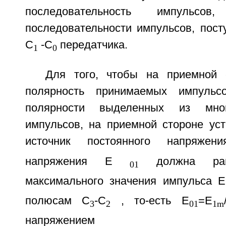
последовательность импульсов,
последовательности импульсов, пос
С
-С
передатчика.
1
0
Для того, чтобы на приемной 
полярность принимаемых импульсо
полярности выделенных из мно
импульсов, на приемной стороне уст
источник постоянного напряжен
напряжения Е
должна равн
01
максимального значения импульса Е
полюсам С
-С
, то-есть E
=Е
3
2
01
1m
напряжением