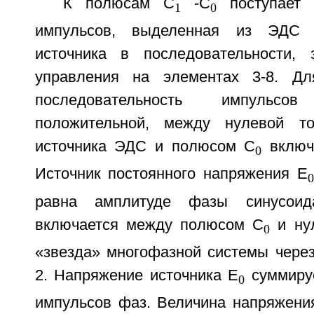
К полюсам С
-С
поступает п
1
0
импульсов, выделенная из ЭДС 
источника в последовательности, 
управления на элементах 3-8. Дл
последовательность импульс
положительной, между нулевой то
источника ЭДС и полюсом С
включа
0
Источник постоянного напряжения Е
0
равна амплитуде фазы синусоида
включается между полюсом С
и нул
0
«звезда» многофазной системы чере
2. Напряжение источника Е
суммиру
0
импульсов фаз. Величина напряжени