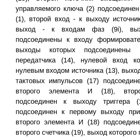
управляемого ключа (2) подсоединен
(1), второй вход - к выходу источни
выход - к входам фаз (9i), вых
подсоединены к входу формировател
выходы которых подсоединены 
передатчика (14), нулевой вход к
нулевым входом источника (13), выход
тактовых импульсов (17) подсоедин
второго элемента И (18), втор
подсоединен к выходу триггера (1
подсоединен к первому выходу при
второго элемента И (18) подсоедин
второго счетчика (19), выход которого