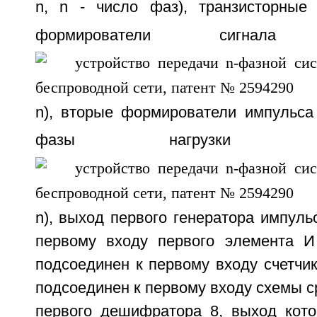
n, n - число фаз), транзисторные
формирователи сигнал
n), вторые формирователи импульса
фазы нагрузки 
n), выход первого генератора импуль
первому входу первого элемента И
подсоединен к первому входу счетчик
подсоединен к первому входу схемы ср
первого дешифратора 8, выход кото