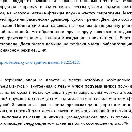
емпфер содержит нижнюю и верхнюю опорные пластины. Меж
наружная с правым и внутренняя с левым углами подъема витк
ем, на котором нижние фланцы пружин жестко закреплены. Меж
ней пружины расположен демпфер сухого трения. Демпфер состо
дисков. Нижний диск жестко связан с верхним фланцем внутренн
ной пластиной. На обращенных друг к другу поверхностях диск
сферической формы: канавки и входящие в них выступы. Верхн
материала. Достигается повышение эффективности виброизоляции
зонансном режиме. 1 ил.
и верхнюю опорные пластины, между которыми коаксиально
ъема витков и внутренняя с левым углом подъема витков пружин
м, на котором нижние фланцы пружин закреплены жестко, а меж
нней пружины с левым углом подъема витков расположен демпф
 собой нижнего и верхнего цилиндрических дисков, при этом нижн
ны, а верхний диск жестко связан с верхней опорной пластиной,
 выполнен из стали, а нижний цилиндрический диск выполнен 
включающей следующие компоненты при их соотношении, мас. %: