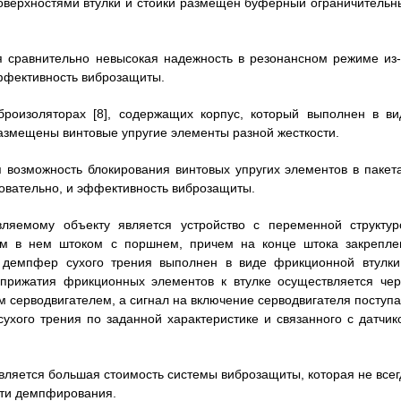
оверхностями втулки и стойки размещен буферный ограничительн
я сравнительно невысокая надежность в резонансном режиме из-
эффективность виброзащиты.
роизоляторах [8], содержащих корпус, который выполнен в ви
азмещены винтовые упругие элементы разной жесткости.
я возможность блокирования винтовых упругих элементов в пакета
довательно, и эффективность виброзащиты.
ляемому объекту является устройство с переменной структур
м в нем штоком с поршнем, причем на конце штока закрепле
 демпфер сухого трения выполнен в виде фрикционной втулки
прижатия фрикционных элементов к втулке осуществляется чер
 серводвигателем, а сигнал на включение серводвигателя поступа
хого трения по заданной характеристике и связанного с датчик
является большая стоимость системы виброзащиты, которая не всег
сти демпфирования.