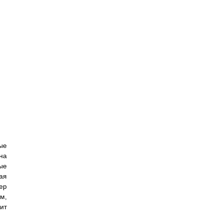
ые
на
ые
ая
ер
м,
ит