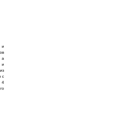
 и
ов
 а
 и
из
 с
 4
го