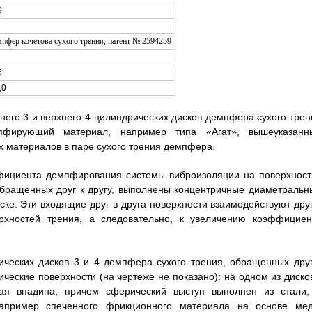
9
5
,0
жнего 3 и верхнего 4 цилиндрических дисков демпфера сухого трен
мпфирующий материал, например типа «Агат», вышеуказанн
х материалов в паре сухого трения демпфера.
ффициента демпфирования системы виброизоляции на поверхност
обращенных друг к другу, выполнены концентричные диаметральн
иске. Эти входящие друг в друга поверхности взаимодействуют друг
ерхностей трения, а следовательно, к увеличению коэффициен
ических дисков 3 и 4 демпфера сухого трения, обращенных друг
еские поверхности (на чертеже не показано): на одном из дисков
ая впадина, причем сферический выступ выполнен из стали,
апример спеченного фрикционного материала на основе мед