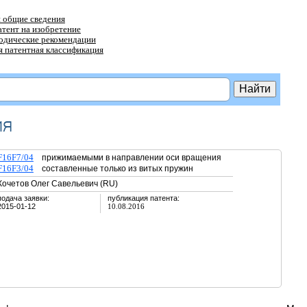
 общие сведения
атент на изобретение
тодические рекомендации
 патентная классификация
ия
F16F7/04
прижимаемыми в направлении оси вращения
F16F3/04
составленные только из витых пружин
Кочетов Олег Савельевич (RU)
подача заявки:
публикация патента:
2015-01-12
10.08.2016