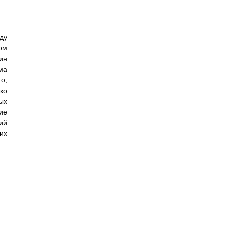
ду
ом
ин
ма
о,
ко
ых
ие
ий
их