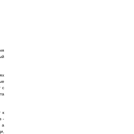
ия
ый
ях
ые
 с
та
 к
 -
 а
и,