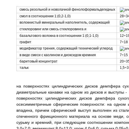
смесь резольной и новолачной фенолоформальдегидных
смол в соотношении 1:(0,2-1,0)
28÷3
волокнистый минеральный наполнитель, содержащий
стеклоровинг или смесь стеклоровинга и
базальтового волокна в соотношении 1:(0,1-1,0)
12÷1
графит
7÷18
модификатор трения, содержащий технический углерод
в виде смеси с каолином и диоксидом кремния
7÷15
баритовый концентрат
20÷3
тальк
1,5÷3
на поверхностях цилиндрических дисков демпфера сух
диаметральные канавки на одном из дисков и выступы - 
поверхностях цилиндрических дисков демпфера сухог
осесимметричные сферические поверхности: на одном и
впадина, причем сферический выступ выполнен из стал
спеченного фрикционного материала на основе меди, со
сурьму и кремний, при следующем соотношении компонент
3,0÷7,0; вермикулит 8,0÷12,0; хром 4,0÷6,0; сурьма 0,05÷0