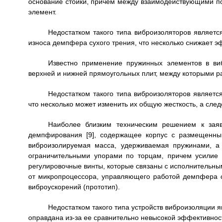
основание стойки, причем между взаимодействующими п
элемент.
Недостатком такого типа виброизоляторов являетс
износа демпфера сухого трения, что несколько снижает 
Известно применение пружинных элементов в виб
верхней и нижней прямоугольных плит, между которыми р
Недостатком такого типа виброизоляторов являетс
что несколько может изменить их общую жесткость, а сле
Наиболее близким техническим решением к заяв
демпфирования [9], содержащее корпус с размещенны
виброизолируемая масса, удерживаемая пружинами, а
ограничительными упорами по торцам, причем усилие 
регулировочные винты, которые связаны с исполнительным
от микропроцессора, управляющего работой демпфера су
виброускорений (прототип).
Недостатком такого типа устройств виброизоляции 
оправдана из-за ее сравнительно невысокой эффективно