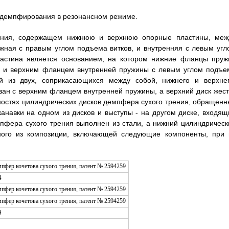
 демпфирования в резонансном режиме.
рения, содержащем нижнюю и верхнюю опорные пластины, меж
жная с правым углом подъема витков, и внутренняя с левым угл
ластина является основанием, на котором нижние фланцы пруж
ой и верхним фланцем внутренней пружины с левым углом подъе
й из двух, соприкасающихся между собой, нижнего и верхнег
язан с верхним фланцем внутренней пружины, а верхний диск жест
хностях цилиндрических дисков демпфера сухого трения, обращенн
анавки на одном из дисков и выступы - на другом диске, входящ
мпфера сухого трения выполнен из стали, а нижний цилиндрическ
ного из композиции, включающей следующие компоненты, при 
4
9