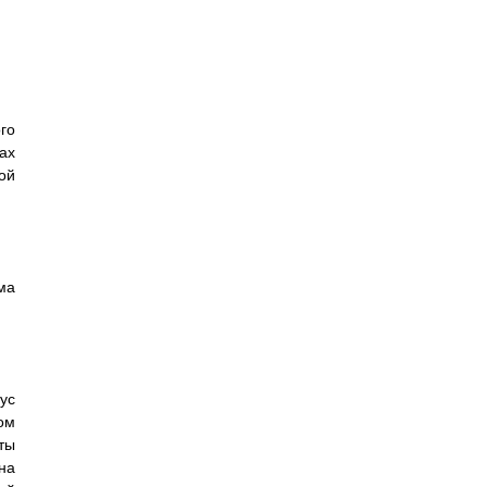
го
ах
ой
ма
ус
ом
ты
на