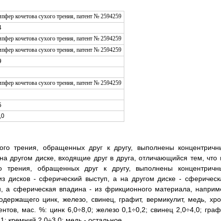
4
9
5
,0
ого трения, обращенных друг к другу, выполнены концентричн
на другом диске, входящие друг в друга, отличающийся тем, что 
о трения, обращенных друг к другу, выполнены концентричн
з дисков - сферический выступ, а на другом диске - сферическ
и, а сферическая впадина - из фрикционного материала, наприм
держащего цинк, железо, свинец, графит, вермикулит, медь, хро
ов, мас. %: цинк 6,0÷8,0; железо 0,1÷0,2; свинец 2,0÷4,0; граф
,1; кремний 2,0÷3,0; медь - остальное.