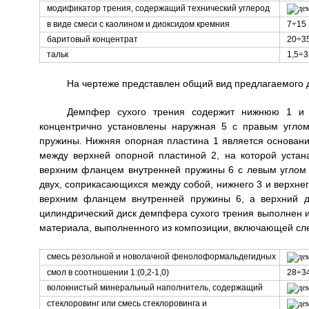
модификатор трения, содержащий технический углерод
в виде смеси с каолином и диоксидом кремния
7÷15
баритовый концентрат
20÷3
тальк
1,5÷3
На чертеже представлен общий вид предлагаемого 
Демпфер сухого трения содержит нижнюю 1 и 
концентрично установлены наружная 5 с правым угло
пружины. Нижняя опорная пластина 1 является основани
между верхней опорной пластиной 2, на которой устан
верхним фланцем внутренней пружины 6 с левым углом 
двух, соприкасающихся между собой, нижнего 3 и верхнего
верхним фланцем внутренней пружины 6, а верхний д
цилиндрический диск демпфера сухого трения выполнен и
материала, выполненного из композиции, включающей сл
смесь резольной и новолачной фенолоформальдегидных
смол в соотношении 1:(0,2-1,0)
28÷3
волокнистый минеральный наполнитель, содержащий
стеклоровинг или смесь стеклоровинга и