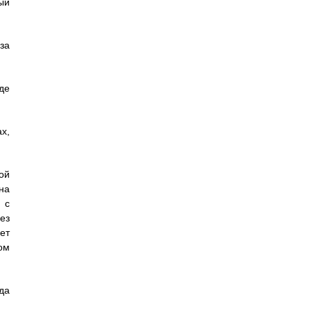
ый
за
де
х,
ой
на
 с
ез
ет
ом
да