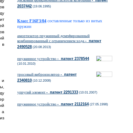
дисковый фрикционный гаситель колебаний
- патент
ду
2037442
ов
(19.06.1995)
ду
ит
Класс F16F3/04
составленные только из витых
ей
пружин
ов
амортизатор пружинный демпфированный
ий
комбинированный с ограничением хода
- патент
 в
2490528
(20.08.2013)
пружинное устройство
- патент 2378544
(10.01.2010)
тросовый виброизолятор
- патент
 и
2340810
(10.12.2008)
ы,
упругий элемент
- патент 2291333
ду
(10.01.2007)
ер
пружинное устройство
- патент 2112164
(27.05.1998)
ий
 а
из