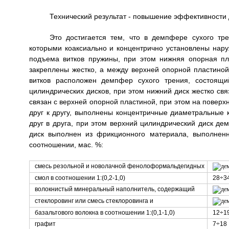
Технический результат - повышение эффективности
Это достигается тем, что в демпфере сухого т
которыми коаксиально и концентрично установлены нару
подъема витков пружины, при этом нижняя опорная п
закреплены жестко, а между верхней опорной пластин
витков расположен демпфер сухого трения, состоящи
цилиндрических дисков, при этом нижний диск жестко св
связан с верхней опорной пластиной, при этом на повер
друг к другу, выполнены концентричные диаметральные к
друг в друга, при этом верхний цилиндрический диск де
диск выполнен из фрикционного материала, выполнен
соотношении, мас. %:
смесь резольной и новолачной фенолоформальдегидных
смол в соотношении 1:(0,2-1,0)
28÷3
волокнистый минеральный наполнитель, содержащий
стеклоровинг или смесь стеклоровинга и
базальтового волокна в соотношении 1:(0,1-1,0)
12÷1
графит
7÷18