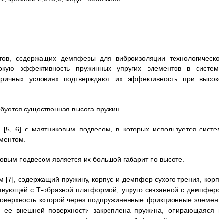
тов, содержащих демпферы для виброизоляции технологическо
сокую эффективность пружинных упругих элементов в систем
ричных условиях подтверждают их эффективность при высок
ебуется существенная высота пружин.
[5, 6] с маятниковым подвесом, в которых используется систе
ементом.
ковым подвесом является их большой габарит по высоте.
 [7], содержащий пружину, корпус и демпфер сухого трения, корп
ствующей с Т-образной платформой, упруго связанной с демпфер
 поверхность которой через подпружиненные фрикционные элемен
на ее внешней поверхности закреплена пружина, опирающаяся 