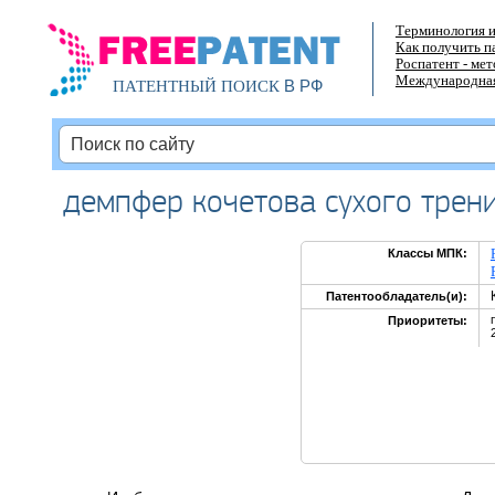
Терминология и
Как получить п
Роспатент - ме
Международная
В РФ
ПАТЕНТНЫЙ ПОИСК
демпфер кочетова сухого трен
Классы МПК:
Патентообладатель(и):
Приоритеты: