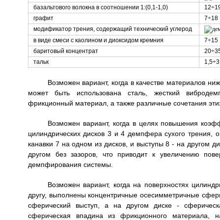
базальтового волокна в соотношении 1:(0,1-1,0)
12÷1
графит
7÷18
модификатор трения, содержащий технический углерод
в виде смеси с каолином и диоксидом кремния
7÷15
баритовый концентрат
20÷3
тальк
1,5÷3
Возможен вариант, когда в качестве материалов ни
может быть использована сталь, жесткий виброде
фрикционный материал, а также различные сочетания эти
Возможен вариант, когда в целях повышения коэ
цилиндрических дисков 3 и 4 демпфера сухого трения, 
канавки 7 на одном из дисков, и выступы 8 - на другом д
другом без зазоров, что приводит к увеличению пов
демпфирования системы.
Возможен вариант, когда на поверхностях цилиндр
другу, выполнены концентричные осесимметричные сферич
сферический выступ, а на другом диске - сферическ
сферическая впадина из фрикционного материала, н