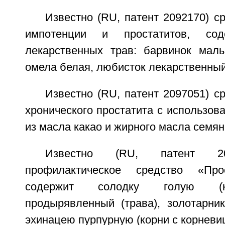
Известно (RU, патент 2092170) с
импотенции и простатитов, со
лекарственных трав: барвинок малы
омела белая, любисток лекарственный
Известно (RU, патент 2097051) с
хронического простатита с использов
из масла какао и жирного масла семян
Известно (RU, патент 20
профилактическое средство «Про
содержит солодку голую (ко
продырявленный (трава), золотарник
эхинацею пурпурную (корни с корневи