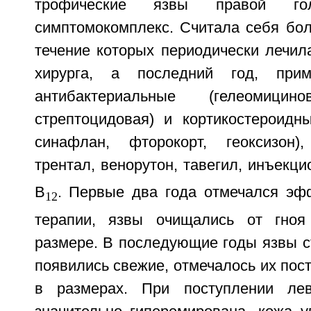
трофические язвы правой гол
симптомокомплекс. Считала себя бол
течение которых периодически лечил
хирурга, а последний год, прим
антибактериальные (гелеомиц
стрептоцидовая) и кортикостероидн
синафлан, фторокорт, геоксизон)
трентал, венорутон, тавегил, инъекц
В
. Первые два года отмечался эф
12
терапии, язвы очищались от гно
размере. В последующие годы язвы с
появились свежие, отмечалось их пос
в размерах. При поступлении лев