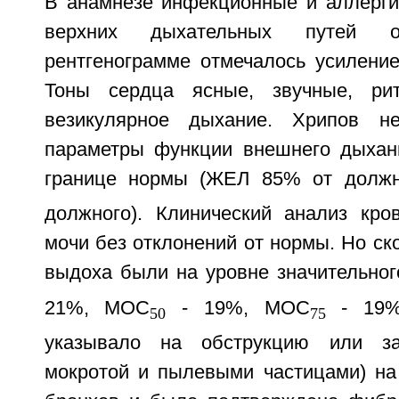
В анамнезе инфекционные и аллерги
верхних дыхательных путей от
рентгенограмме отмечалось усиление
Тоны сердца ясные, звучные, ри
везикулярное дыхание. Хрипов н
параметры функции внешнего дыхан
границе нормы (ЖЕЛ 85% от долж
должного). Клинический анализ кр
мочи без отклонений от нормы. Но ск
выдоха были на уровне значительно
21%, МОС
- 19%, МОС
- 19%
50
75
указывало на обструкцию или за
мокротой и пылевыми частицами) на