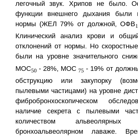
легочный звук. Хрипов не было. О
функции внешнего дыхания были 
нормы (ЖЕЛ 79% от должной, ОФВ
Клинический анализ крови и общи
отклонений от нормы. Но скоростные
были на уровне значительного сни
МОС
- 28%, МОС
- 19% от должны
50
75
обструкцию или закупорку (воз
пылевыми частицами) на уровне дист
фибробронхоскопическом обследо
наличие секрета с пылевыми час
количеством альвеолярных
бронхоальвеолярном лаваже. В