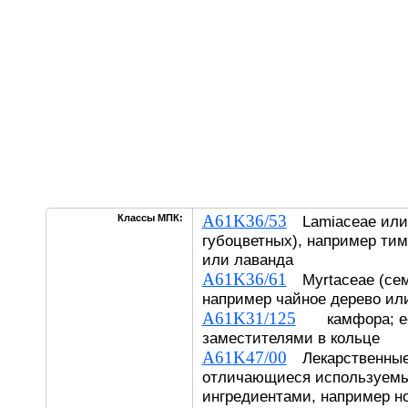
A61K36/53
Классы МПК:
Lamiaceae или 
губоцветных), например тим
или лаванда
A61K36/61
Myrtaceae (сем
например чайное дерево ил
A61K31/125
камфора; ее 
заместителями в кольце
A61K47/00
Лекарственные
отличающиеся используем
ингредиентами, например н