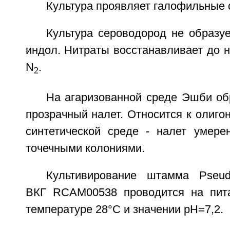
Культура проявляет галофильные 
Культура сероводород не образуе
индол. Нитраты восстанавливает до н
N
.
2
На агаризованной среде Эшби об
прозрачный налет. Относится к олиго
синтетической среде - налет умере
точечными колониями.
Культивирование штамма Pseud
ВКГ RCAM00538 проводится на пита
температуре 28°C и значении рН=7,2.