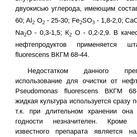
двуокисью углерода, имеющим состав
60; Al
O
- 25-30; Fe
SO
- 1,8-2,0; CaO
2
2
2
3
Na
O - 0,3-1,5; К
О - 0,2-2,9. В каче
2
2
нефтепродуктов применяется ш
fluorescens ВКГМ 68-44.
Недостатком данного пре
использование для очистки от неф
Pseudomonas fluorescens ВКГМ 68-
жидкая культура используется сразу п
т.к. при длительном хранении она п
годности незначителен. Кроме т
известного препарата является на