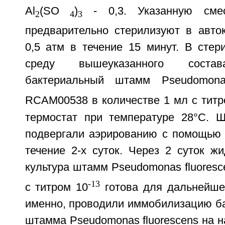
Al
(SO
)
- 0,3. Указанную смес
2
4
3
предварительно стерилизуют в авто
0,5 атм в течение 15 минут. В стер
среду вышеуказанного состав
бактериальный штамм Pseudomona
RCAM00538 в количестве 1 мл с титр
термостат при температуре 28°C. 
подвергали аэрированию с помощью а
течение 2-х суток. Через 2 суток ж
культура штамм Pseudomonas fluores
-13
с титром 10
готова для дальнейшег
именно, проводили иммобилизацию ба
штамма Pseudomonas fluorescens на н