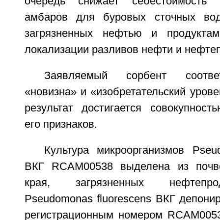
очередь снижает себестоимость 
амбаров для буровых сточных вод
загрязненных нефтью и продуктам
локализации разливов нефти и нефтеп
Заявляемый сорбент соотве
«новизна» и «изобретательский уровен
результат достигается совокупност
его признаков.
Культура микроорганизмов Pseud
ВКГ RCAM00538 выделена из почво
края, загрязненных нефтепр
Pseudomonas fluorescens ВКГ депонир
регистрационным номером RCAM0053