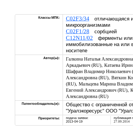
C02F3/34
Классы МПК:
отличающаяся и
микроорганизмами
C02F1/28
сорбцией
C12N11/02
ферменты или м
иммобилизованные на или в
носителе
Автор(ы):
Галкина Наталья Александровна
,
Аркадьевич (RU)
Катаева Ирин
Шафран Владимир Николаевич 
,
Александровна (RU)
Вяткин Ко
,
(RU)
Мальцева Марина Владим
,
Евгений Александрович (RU)
К
Александровна (RU)
Общество с ограниченной о
Патентообладатель(и):
"Уралэкоресурс" ООО "Уралэ
подача заявки:
публикация 
Приоритеты:
2013-04-19
27.09.2014