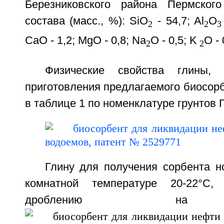
Березниковского района Пермског
состава (масс., %): SiO
- 54,7; Al
О
2
2
3
СаО - 1,2; MgO - 0,8; Na
O - 0,5; K
О - 
2
2
Физические свойства глины, 
приготовления предлагаемого биосор
в таблице 1 по номенклатуре грунтов 
Глину для получения сорбента н
комнатной температуре 20-22°C,
дроблению на 