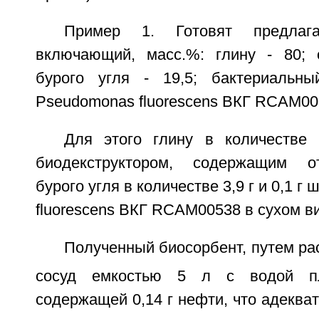
Пример 1. Готовят предлага
включающий, масс.%: глину - 80; 
бурого угля - 19,5; бактериальн
Pseudomonas fluorescens ВКГ RCAM005
Для этого глину в количестве
биодекструктором, содержащим о
бурого угля в количестве 3,9 г и 0,1 
fluorescens ВКГ RCAM00538 в сухом в
Полученный биосорбент, путем ра
сосуд емкостью 5 л с водой п
содержащей 0,14 г нефти, что адекват