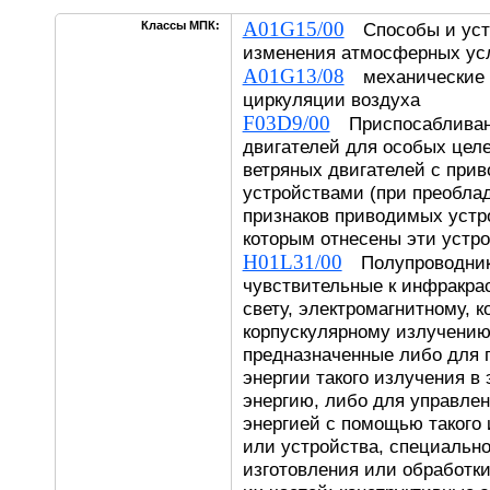
A01G15/00
Классы МПК:
Способы и уст
изменения атмосферных ус
A01G13/08
механические у
циркуляции воздуха
F03D9/00
Приспосабливан
двигателей для особых целе
ветряных двигателей с при
устройствами (при преобла
признаков приводимых устро
которым отнесены эти устро
H01L31/00
Полупроводник
чувствительные к инфракра
свету, электромагнитному, 
корпускулярному излучению
предназначенные либо для 
энергии такого излучения в
энергию, либо для управлен
энергией с помощью такого 
или устройства, специальн
изготовления или обработки