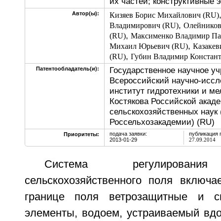
их частей; конструктивные 
Автор(ы):
Кизяев Борис Михайлович (RU)
,
Владимирович (RU)
Олейников
,
(RU)
Максименко Владимир Па
,
Михаил Юрьевич (RU)
Казакев
,
(RU)
Губин Владимир Констан
Государственное научное у
Патентообладатель(и):
Всероссийский научно-иссл
институт гидротехники и ме
Костякова Российской акад
сельскохозяйственных нау
Россельхозакадемии) (RU)
подача заявки:
публикация 
Приоритеты:
2013-01-29
27.09.2014
Система регулирования
сельскохозяйственного поля включ
границе поля ветрозащитные и с
элементы, водоем, устраиваемый вдо