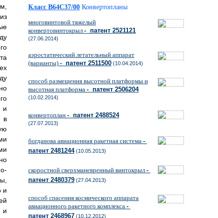
м,
Класс B64C37/00
Конвертопланы
из
многовинтовой тяжелый
ые
конвертовинтокрыл
- патент 2521121
ду
(27.06.2014)
го
аэростатический летательный аппарат
та
(варианты)
- патент 2511500
(10.04.2014)
ех
ду
способ размещения высотной платформы и
но
высотная платформа
- патент 2506204
го
(10.02.2014)
 и
конвертоплан
- патент 2488524
 в
(27.07.2013)
ую
ми
богданова авиационная ракетная система
-
ми
патент 2481244
(10.05.2013)
но
о-
скоростной сверхманевренный винтокрыл
-
ы,
патент 2480379
(27.04.2013)
 и
способ спасения космического аппарата
ей
авиационного ракетного комплекса
-
 и
патент 2468967
(10.12.2012)