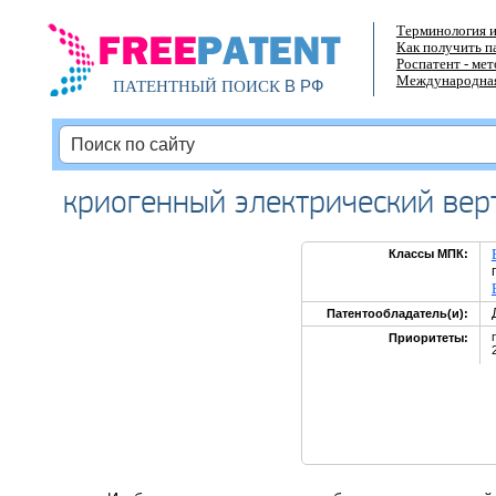
Терминология и
Как получить п
Роспатент - ме
Международная
В РФ
ПАТЕНТНЫЙ ПОИСК
криогенный электрический вер
Классы МПК:
Патентообладатель(и):
Приоритеты: