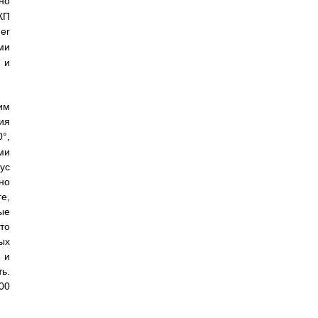
но
КП
r
ми
 и
им
ия
°,
ми
ус
но
е,
ые
то
ых
 и
ь.
0