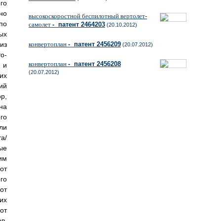
го
но
высокоскоростной беспилотный вертолет-
по
самолет
- патент 2464203
(20.10.2012)
ых
из
конвертоплан
- патент 2456209
(20.07.2012)
о-
конвертоплан
- патент 2456208
 и
(20.07.2012)
их
ий
р,
на
го
ли
а/
ые
им
от
го
от
их
от
в,