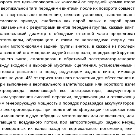
орота его цельноповоротных консолей от передней кромки второ
вертикальной тяги передними винтами после их поворота совмест
го в вертикальное положение, силовая установка, выполненная 
 силового привода, снабжена как парой левых и парой прав
связанными с редукторами винтов передней группы, каждый винт 
вновеликий диаметр с обводами ответной части продолговат
мотогондолы, образующего с коком ее каплевидную форму, так
ыми мотогондолами задней группы винтов, в каждой из последн
а взлетной его мощности задний вывод вала, передающий крутящ
аднего винта, смонтирован и обратимый электромотор-генерато
ежду входной и выходной муфтами сцепления, установленными 
интового двигателя и перед редуктором заднего винта, имеюще
вниз на угол -45° от горизонтального положения для обеспечения и
и выполнении вертикального взлета/посадки или короткого взлет
ктропривода, включающей все электромоторы, аккумуляторн
локом управления силовой передачи, подключающим и отключающ
им генерирующую мощность и порядок подзарядки аккумуляторов 
е электрогенератора при полетной конфигурации четырехвинтово
и мощности в двух гибридных мотогондолах или от внешнего, или 
бегающего воздушного потока при авторотирующих задних несущ
 поворотных их валов назад от вертикального положения, или 
них винтов с горизонтальным расположением поворотных их вало