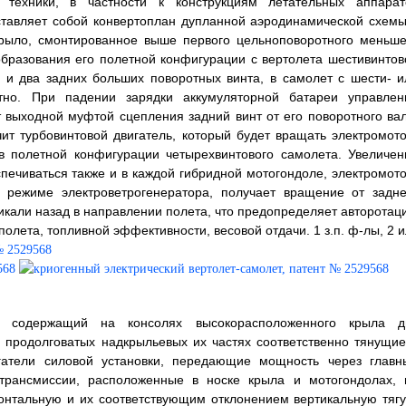
 техники, в частности к конструкциям летательных аппарат
дставляет собой конвертоплан дупланной аэродинамической схемы
рыло, смонтированное выше первого цельноповоротного меньше
бразования его полетной конфигурации с вертолета шестивинтов
и два задних больших поворотных винта, в самолет с шести- и
тно. При падении зарядки аккумуляторной батареи управлен
 выходной муфтой сцепления задний винт от его поворотного вал
ит турбовинтовой двигатель, который будет вращать электромото
в полетной конфигурации четырехвинтового самолета. Увеличен
ечиваться также и в каждой гибридной мотогондоле, электромото
в режиме электроветрогенератора, получает вращение от задне
тикали назад в направлении полета, что предопределяет авторотац
олета, топливной эффективности, весовой отдачи. 1 з.п. ф-лы, 2 и
ет, содержащий на консолях высокорасположенного крыла д
 продолговатых надкрыльевых их частях соответственно тянущие
гатели силовой установки, передающие мощность через главн
трансмиссии, расположенные в носке крыла и мотогондолах, 
онтальную и их соответствующим отклонением вертикальную тягу