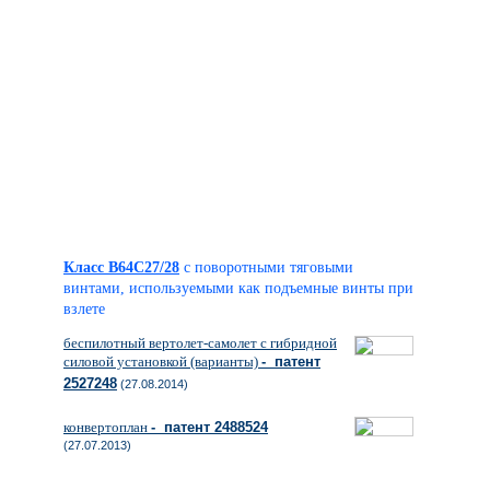
Класс B64C27/28
с поворотными тяговыми
винтами, используемыми как подъемные винты при
взлете
беспилотный вертолет-самолет с гибридной
силовой установкой (варианты)
- патент
2527248
(27.08.2014)
конвертоплан
- патент 2488524
(27.07.2013)