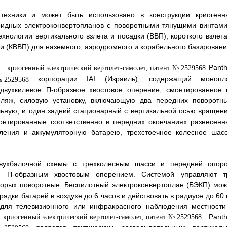
техники и может быть использовано в конструкции криогенн
бридных электроконвертопланов с поворотными тянущими винтами
нологии вертикального взлета и посадки (ВВП), короткого взлета
ки (КВВП) для наземного, аэродромного и корабельного базировани
Panth
корпорации IAI (Израиль), содержащий монопл
двухкилевое П-образное хвостовое оперение, смонтированное 
еляж, силовую установку, включающую два передних поворотны
ьную, и один задний стационарный с вертикальной осью вращени
онтированные соответственно в передних окончаниях разнесенн
ления и аккумуляторную батарею, трехстоечное колесное шасс
вухбалочной схемы с трехколесным шасси и передней опоро
м П-образным хвостовым оперением. Системой управляют т
торых поворотные. Беспилотный электроконвертоплан (БЭКП) мож
рядки батарей в воздухе до 6 часов и действовать в радиусе до 60
для телевизионного или инфракрасного наблюдения местности
Panth