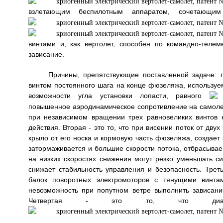
взлетающим беспилотным аппаратом, сочетающи
винтами и, как вертолет, способен по командно-телем
зависание.
Причины, препятствующие поставленной задаче: 
винтом постоянного шага на конце фюзеляжа, используем
возможности угла установки лопасти, равного
повышенное аэродинамическое сопротивление на самоле
при независимом вращении трех равновеликих винтов 
действия. Вторая - это то, что при висении поток от дву
крыло от его носка и кормовую часть фюзеляжа, создает
затормаживается и большие скорости потока, отбрасывае
на низких скоростях снижения могут резко уменьшать си
снижает стабильность управления и безопасность. Трет
балок поворотных электромоторов с тянущими винта
невозможность при попутном ветре выполнить зависани
Четвертая - это то, что диа