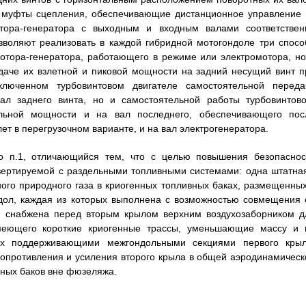
е муфты сцепления, обеспечивающие дистанционное управление 
тора-генератора с выходным и входным валами соответствен
озволяют реализовать в каждой гибридной мотогондоле три спосо
мотора-генератора, работающего в режиме или электромотора, но
едаче их взлетной и пиковой мощности на задний несущий винт п
ключенном турбовинтовом двигателе самостоятельной переда
ал заднего винта, но и самостоятельной работы турбовинтово
льной мощности и на вал последнего, обеспечивающего пос
ет в перегрузочном варианте, и на вал электрогенератора.
по п.1, отличающийся тем, что с целью повышения безопаснос
вертируемой с раздельными топливными системами: одна штатная
ного природного газа в криогенных топливных баках, размещенных
ндол, каждая из которых выполнена с возможностью совмещения 
и снабжена перед вторым крылом верхним воздухозаборником д
имеющего короткие криогенные трассы, уменьшающие массу и 
х поддерживающими межгондольными секциями первого крыл
опротивления и усиления второго крыла в общей аэродинамическ
вных баков вне фюзеляжа.