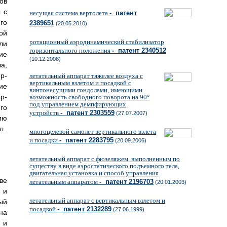
ов
 с
несущая система вертолета
- патент
го
2389651
(20.05.2010)
ой
ротационный аэродинамический стабилизатор
ли
горизонтального положения
- патент 2340512
ие
(10.12.2008)
а,
р-
летательный аппарат тяжелее воздуха с
вертикальным взлетом и посадкой с
ие
винтонесущими гондолами, имеющими
р-
возможность свободного поворота на 90°
под управлением демпфирующих
го
устройств
- патент 2303559
(27.07.2007)
ию
л.
многоцелевой самолет вертикального взлета
и посадки
- патент 2283795
(20.09.2006)
летательный аппарат с фюзеляжем, выполненным по
существу в виде аэростатического подъемного тела,
двигательная установка и способ управления
ве
летательным аппаратом
- патент 2196703
(20.01.2003)
 и
летательный аппарат с вертикальным взлетом и
ый
посадкой
- патент 2132289
(27.06.1999)
на
 и