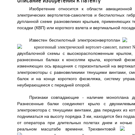
Описание изобретения к патенту
Изобретение относится к области авиационной 
электрических вертолетов-самолетов и беспилотных ги
дупланной схеме разновеликих крыльев, применяющих тех
посадки (КВП) или короткого взлета и вертикальной посад
Известен беспилотный электроконвертоплан
двухбалочной схемы с высокорасположенным крылом, 
разнесенных балках к консолям крыла, короткий фюз
изменяющих ось вращения с горизонтальной на вертикал
электромоторы с равновеликими тянущими винтами, см
балок и на конце короткого фюзеляжа, систему управ
неубирающееся с передней опорой.
Признаки совпадающие - наличие моноплана д
Разнесенные балки соединяют крыло с двухкилевы
электромотора с тянущими винтами, два передних из ко
подниматься на высоту порядка 3 км, находится без подза
от оператора при длительных полетах днем и ночью 
реальном масштабе времени. Трехвинтовой