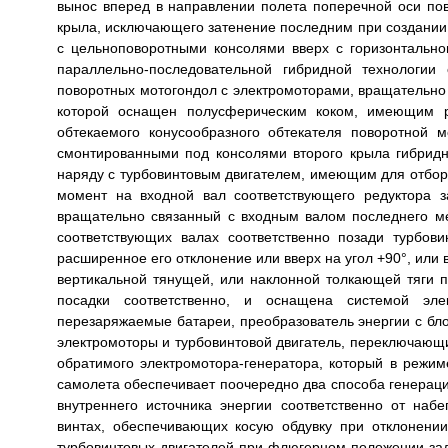
вынос вперед в направлении полета поперечной оси пов
крыла, исключающего затенение последним при создании 
с цельноповоротными консолями вверх с горизонтально
параллельно-последовательной гибридной технологии
поворотных мотогондол с электромоторами, вращательно 
которой оснащен полусферическим коком, имеющим ра
обтекаемого конусообразного обтекателя поворотной 
смонтированными под консолями второго крыла гибридн
наряду с турбовинтовым двигателем, имеющим для отбор
момент на входной вал соответствующего редуктора з
вращательно связанный с входным валом последнего м
соответствующих валах соответственно позади турбов
расширенное его отклонение или вверх на угол +90°, или 
вертикальной тянущей, или наклонной толкающей тяги пр
посадки соответственно, и оснащена системой эле
перезаряжаемые батареи, преобразователь энергии с б
электромоторы и турбовинтовой двигатель, переключающ
обратимого электромотора-генератора, который в режим
самолета обеспечивает поочередно два способа генераци
внутреннего источника энергии соответственно от на
винтах, обеспечивающих косую обдувку при отклонении
турбовинтовых двигателей при флюгерном положении зад