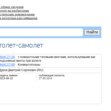
 общие сведения
атент на изобретение
тодические рекомендации
 патентная классификация
толет-самолет
B64C27/28
с поворотными тяговыми винтами, используемыми как
подъемные винты при взлете
B64C37/00
Конвертопланы
Дуров Дмитрий Сергеевич (RU)
подача заявки:
публикация патента:
2013-08-15
27.09.2014