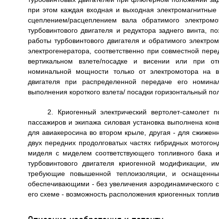
при этом каждая входная и выходная электромагнитны
сцеплением/расцеплением вала обратимого электромо
турбовинтового двигателя и редуктора заднего винта, п
работы турбовинтового двигателя и обратимого электро
электрогенератора, соответственно при совместной пер
вертикальном взлете/посадке и висении или при от
номинальной мощности только от электромотора на в
двигателя при распределенной передаче его номина
выполнения короткого взлета/ посадки горизонтальный пол
2. Криогенный электрический вертолет-самолет 
пассажиров и экипажа силовая установка выполнена кон
для авиакеросина во втором крыле, другая - для сжижен
двух передних продолговатых частях гибридных мотого
миделя с миделем соответствующего топливного бака 
турбовинтового двигателя криогенной модификации, 
требующие повышенной теплоизоляции, и оснащенны
обеспечивающими - без увеличения аэродинамического с
его схеме - возможность расположения криогенных топли