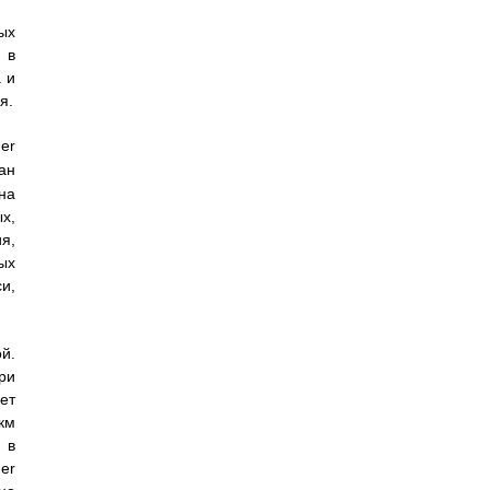
ых
 в
 и
я.
er
ан
на
х,
я,
ых
и,
й.
ри
ет
 км
 в
er