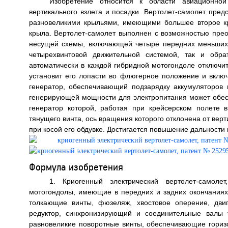
Изобретение относится к области авиационной
вертикального взлета и посадки. Вертолет-самолет пре
разновеликими крыльями, имеющими большее второе к
крыла. Вертолет-самолет выполнен с возможностью прео
несущей схемы, включающей четыре передних меньших 
четырехвинтовой движительной системой, так и обра
автоматически в каждой гибридной мотогондоле отключит
установит его лопасти во флюгерное положение и включ
генератор, обеспечивающий подзарядку аккумуляторов 
генерирующей мощности для электропитания может обесп
генератор которой, работая при крейсерском полете 
тянущего винта, ось вращения которого отклонена от вер
при косой его обдувке. Достигается повышение дальности п
Формула изобретения
1. Криогенный электрический вертолет-самол
мотогондолы, имеющие в передних и задних окончаниях
толкающие винты, фюзеляж, хвостовое оперение, дви
редуктор, синхронизирующий и соединительные валы 
равновеликие поворотные винты, обеспечивающие гориз