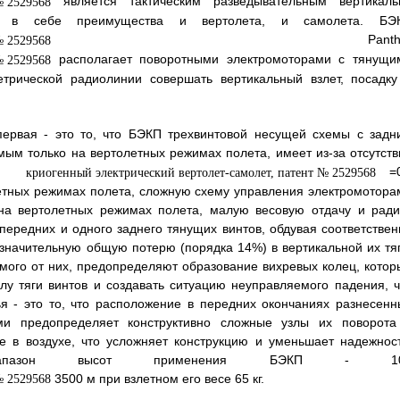
является тактическим разведывательным вертикаль
м в себе преимущества и вертолета, и самолета. БЭ
Panthe
располагает поворотными электромоторами с тянущи
етрической радиолинии совершать вертикальный взлет, посадку
первая - это то, что БЭКП трехвинтовой несущей схемы с задн
ым только на вертолетных режимах полета, имеет из-за отсутств
=0
тных режимах полета, сложную схему управления электромотора
на вертолетных режимах полета, малую весовую отдачу и ради
х передних и одного заднего тянущих винтов, обдувая соответствен
 значительную общую потерю (порядка 14%) в вертикальной их тяг
мого от них, предопределяют образование вихревых колец, котор
лу тяги винтов и создавать ситуацию неуправляемого падения, ч
ья - это то, что расположение в передних окончаниях разнесенн
ми предопределяет конструктивно сложные узлы их поворота
е в воздухе, что усложняет конструкцию и уменьшает надежност
пазон высот применения БЭКП - 10
3500 м при взлетном его весе 65 кг.