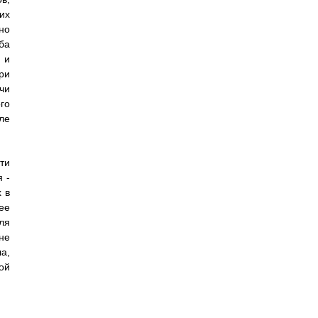
их
но
ба
 и
ри
чи
го
ле
ти
 -
 в
ее
ля
не
а,
ой