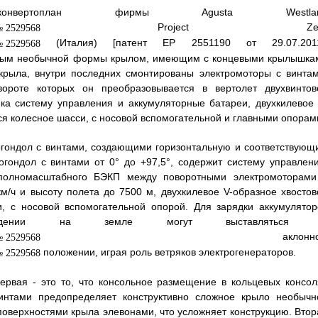
роконвертоплан фирмы Agusta Westla
Project Zer
(Италия) [патент EP 2551190 от 29.07.2011
ным необычной формы крылом, имеющим с концевыми крылышка
крыла, внутри последних смонтированы электромоторы с винтам
ороте которых он преобразовывается в вертолет двухвинтов
ка систему управления и аккумуляторные батареи, двухкилевое 
я колесное шасси, с носовой вспомогательной и главными опорам
гондол с винтами, создающими горизонтальную и соответствующ
огондол с винтами от 0° до +97,5°, содержит систему управлени
полномасштабного БЭКП между поворотными электромоторами
/ч и высоту полета до 7500 м, двухкилевое V-образное хвостов
, с носовой вспомогательной опорой. Для зарядки аккумулятор
дении на земле могут выставляться
аклонно
положении, играя роль ветряков электрогенераторов.
ервая - это то, что консольное размещение в кольцевых консол
интами предопределяет конструктивно сложное крыло необычн
верхностями крыла элевонами, что усложняет конструкцию. Втор