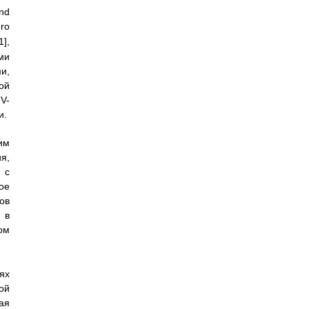
nd
o
],
ми
и,
ой
V-
и.
им
я,
 с
ое
ов
 в
м
ях
ой
ая