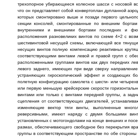
трехопорное убирающееся колесное шасси с носовой в
что он представляет собой конвертоплан дупланной аэр
которых смонтировано выше и позади первого цельно
секции консолей, смонтированные по внешним бортам
внутренними и внешними бортами последних и фюз
расположения разновеликих винтов по схеме 4+2 с воз
шестивинтовой несущей схемы, включающей все тянущие
несущих винтов полную компенсацию реактивных крут
соответствующими винтами левой и правой групп с об
расположенными группами винтов как двух передних левы
левого заднего, имеющих при виде сверху направление 
устраняющих гироскопический эффект и создающих бо
полетную конфигурацию самолета с шести- или четырех
или первую меньшую крейсерские скорости горизонтальн
винтами или только с винтами передней группы, а зад
сцепления от соответствующих двигателей, устанавлив
изменяющие вектор тяги винты, выполненные много
реверсивными, имеют наряду с двумя большими винт
установленных с мотогондолами на конце внешних и пос
размах, обеспечивающего свободное без перекрытия вр
группы в соответствующем пространстве по обе стороны 