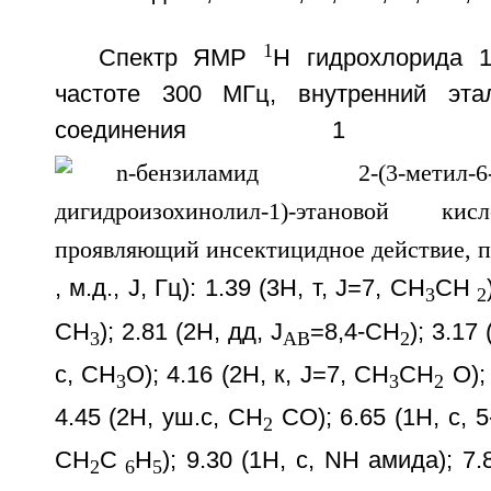
1
Спектр ЯМР
H гидрохлорида 1
частоте 300 МГц, внутренний эт
соединения 1 (C
, м.д., J, Гц): 1.39 (3H, т, J=7, CH
CH
3
2
СН
); 2.81 (2Н, дд, J
=8,4-СН
); 3.17
3
AB
2
c, СН
O); 4.16 (2Н, к, J=7, CH
CH
O);
3
3
2
4.45 (2Н, уш.с, CH
CO); 6.65 (1H, c, 5
2
СН
С
Н
); 9.30 (1Н, c, NH амида); 7.
2
6
5