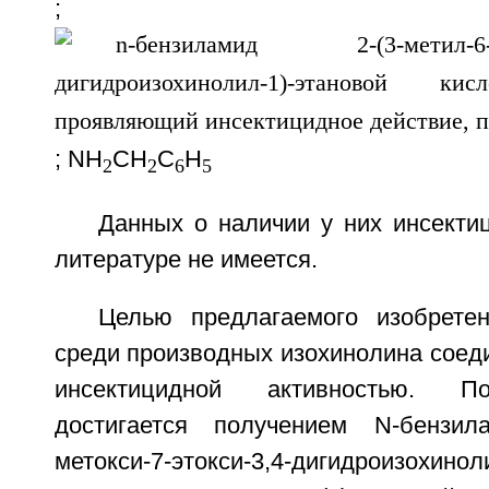
;
; NH
CH
C
H
2
2
6
5
Данных о наличии у них инсекти
литературе не имеется.
Целью предлагаемого изобрете
среди производных изохинолина соед
инсектицидной активностью. П
достигается получением N-бензила
метокси-7-этокси-3,4-дигидроизохинол