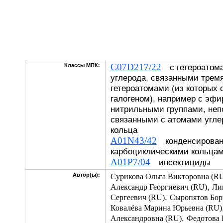
C07D217/22
Классы МПК:
с гетероатома
углерода, связанными трем
гетероатомами (из которых 
галогеном), например с эф
нитрильными группами, неп
связанными с атомами угле
кольца
A01N43/42
конденсирован
карбоциклическими кольца
A01P7/04
инсектициды
Автор(ы):
Сурикова Ольга Викторовна (R
,
Александр Георгиевич (RU)
Ли
,
Сергеевич (RU)
Сыропятов Бор
Ковалёва Марина Юрьевна (RU)
,
Александровна (RU)
Федотова 