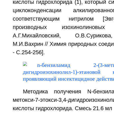
кислоты гидрохлорида (1), который с
циклоконденсации алкилирован
соответствующим нитрилом [Эв
производных изохинолиновы
А.Г.Михайловский, О.В.Сурикова
М.И.Вахрин // Химия природных соедин
- С.254-256].
Методика получения N-бензила
метокси-7-этокси-3,4-дигидроизохинол
кислоты гидрохлорида. Смесь 21.6 мл 