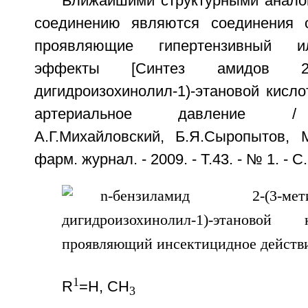
Ближайшими структурными анало
соединению являются соединения
проявляющие гипертензивный и
эффекты [Синтез амидов 2-(3,3
дигидроизохинолил-1)-этановой кисл
артериальное давление / 
А.Г.Михайловский, Б.Я.Сыропытов, М
фарм. журнал. - 2009. - Т.43. - № 1. - С.
1
R
=H, CH
3