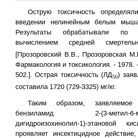
Острую токсичность определял
введении нелинейным белым мыша
Результаты обрабатывали по 
вычислением средней смертел
[Прозоровский В.В., Прозоровская М.П
Фармакология и токсикология. - 1978. - 
502.]. Острая токсичность (ЛД
) зая
50
составила 1720 (729-3325) мг/кг.
Таким образом, заявляемое
бензиламид 2-(3-метил-6-меток
дигидроизохинолил-1)-этановой ки
проявляет инсектицидное действие,