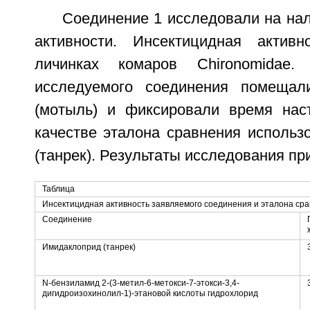
Соединение 1 исследовали на на
активности. Инсектицидная активн
личинках комаров Chironomidae
исследуемого соединения помещал
(мотыль) и фиксировали время нас
качестве эталона сравнения использ
(танрек). Результаты исследования пр
Таблица
Инсектицидная активность заявляемого соединения и эталона ср
Соединение
Имидаклоприд (танрек)
N-бензиламид 2-(3-метил-6-метокси-7-этокси-3,4-
дигидроизохинолил-1)-этановой кислоты гидрохлорид