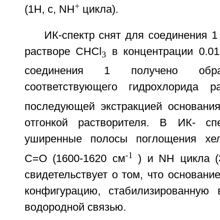
+
(1H, с, NH
цикла).
ИК-спектр снят для соединения 1
растворе CHCl
в концентрации 0.01
3
соединения 1 получено обра
соответствующего гидрохлорида 
последующей экстракцией основани
отгонкой растворителя. В ИК- спе
уширенные полосы поглощения хел
-1
C=O (1600-1620 см
) и NH цикла (
свидетельствует о том, что основани
конфигурацию, стабилизированную 
водородной связью.