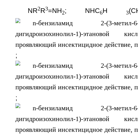
2
3
NR
R
=NH
; NHC
H
(C
2
6
3
;
;