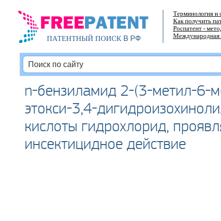
Терминология и 
Как получить па
Роспатент - мет
Международная 
В РФ
ПАТЕНТНЫЙ ПОИСК
n-бензиламид 2-(3-метил-6-м
этокси-3,4-дигидроизохиноли
кислоты гидрохлорид, прояв
инсектицидное действие