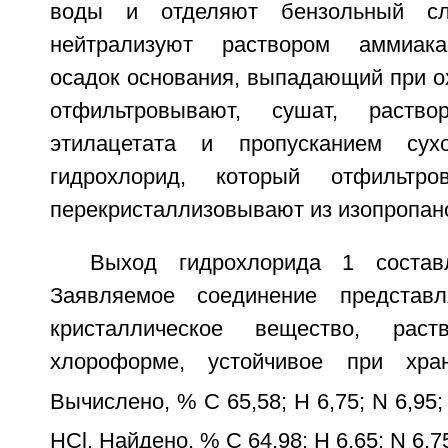
воды и отделяют бензольный с
нейтрализуют раствором аммиака
осадок основания, выпадающий при о
отфильтровывают, сушат, раст
этилацетата и пропусканием сух
гидрохлорид, который отфильтр
перекристаллизовывают из изопропан
Выход гидрохлорида 1 состав
Заявляемое соединение представ
кристаллическое вещество, рас
хлороформе, устойчивое при хра
Вычислено, % C 65,58; H 6,75; N 6,95; 
HCl. Найдено, % C 64,98; H 6,65; N 6,75