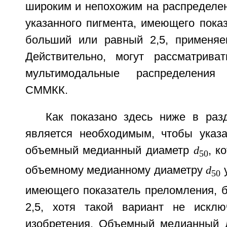
широким и непохожим на распределен
указанного пигмента, имеющего пока
больший или равный 2,5, применяе
Действительно, могут рассматрива
мультимодальные распределения
СММКК.
Как показано здесь ниже в раз
является необходимым, чтобы ука
объемный медианный диаметр
d
, к
50
объемному медианному диаметру
d
у
50
имеющего показатель преломления, 
2,5, хотя такой вариант не исклю
изобретения. Объемный медианный