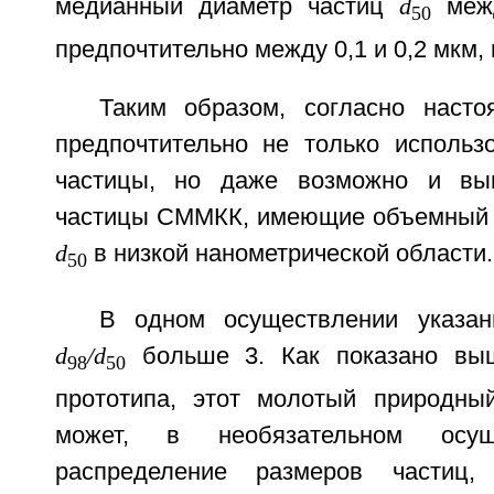
медианный диаметр частиц
d
межд
50
предпочтительно между 0,1 и 0,2 мкм,
Таким образом, согласно наст
предпочтительно не только использ
частицы, но даже возможно и выг
частицы СММКК, имеющие объемный 
d
в низкой нанометрической области.
50
В одном осуществлении указа
d
/d
больше 3. Как показано вы
98
50
прототипа, этот молотый природны
может, в необязательном осущ
распределение размеров частиц,