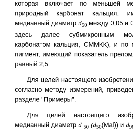
которая включает по меньшей м
природный карбонат кальция, 
медианный диаметр
d
между 0,05 и 
50
здесь далее субмикронным мо
карбонатом кальция, СММКК), и по
пигмент, имеющий показатель прелом
равный 2,5.
Для целей настоящего изобретен
согласно методу измерений, приведе
разделе "Примеры".
Для целей настоящего изоб
медианный диаметр
d
(d
(Mal)) и
d
50
50
9