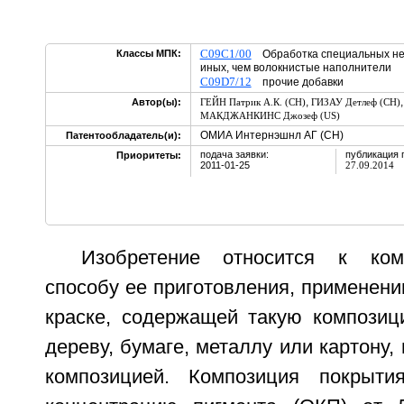
C09C1/00
Классы МПК:
Обработка специальных нео
иных, чем волокнистые наполнители
C09D7/12
прочие добавки
,
Автор(ы):
ГЕЙН Патрик А.К. (CH)
ГИЗАУ Детлеф (CH)
МАКДЖАНКИНС Джозеф (US)
ОМИА Интернэшнл АГ (CH)
Патентообладатель(и):
подача заявки:
публикация 
Приоритеты:
2011-01-25
27.09.2014
Изобретение относится к ком
способу ее приготовления, применени
краске, содержащей такую композици
дереву, бумаге, металлу или картону,
композицией. Композиция покрыт