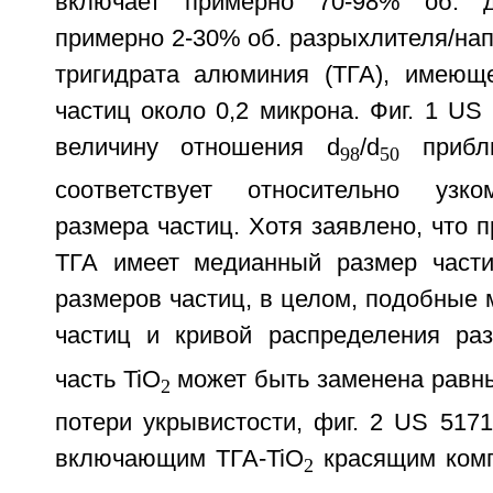
включает примерно 70-98% об. д
примерно 2-30% об. разрыхлителя/нап
тригидрата алюминия (ТГА), имеющ
частиц около 0,2 микрона. Фиг. 1 US
величину отношения d
/d
прибли
98
50
соответствует относительно узк
размера частиц. Хотя заявлено, что п
ТГА имеет медианный размер части
размеров частиц, в целом, подобные
частиц и кривой распределения ра
часть TiO
может быть заменена равн
2
потери укрывистости, фиг. 2 US 5171
включающим ТГА-TiO
красящим комп
2