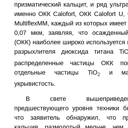
призматический кальцит, и ряд ультр
именно ОКК Calofort, ОКК Calofort U, 
MultiflexMM, каждый из которых имее
0,07 мкм, заявляя, что осажденны
(ОКК) наиболее широко используется в
разрыхлителя диоксида титана Ti
распределенные частицы ОКК пом
отдельные частицы TiO
и макс
2
укрывистость.
В свете вышеприведен
предшествующего уровня техники б
что заявитель обнаружил, что п
кальция, размолотый мельче, чем 